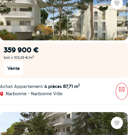
Favoris
359 900 €
2
Soit 4 103,29 €/m
Vente
2
Achat Appartement
4 pièces 87,71 m
Mess
Narbonne - Narbonne Ville
Favoris