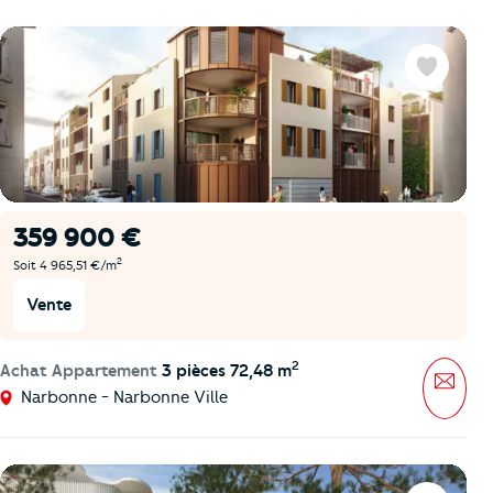
Favoris
359 900 €
2
Soit 4 965,51 €/m
Vente
2
Achat Appartement
3 pièces 72,48 m
Mess
Narbonne - Narbonne Ville