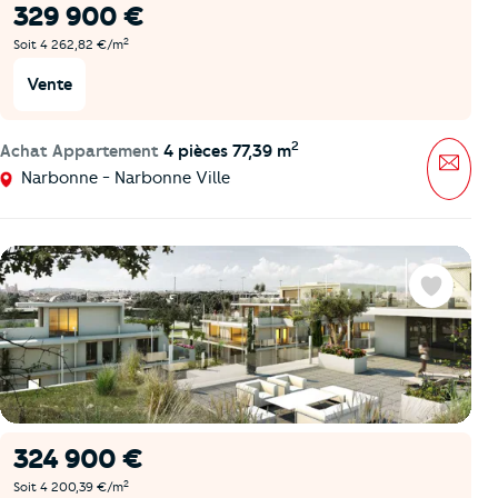
329 900 €
2
Soit 4 262,82 €/m
Vente
2
Achat Appartement
4 pièces 77,39 m
Mess
Narbonne - Narbonne Ville
Favoris
324 900 €
2
Soit 4 200,39 €/m