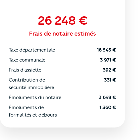
26 248
€
Frais de notaire estimés
Taxe départementale
16 545
€
Taxe communale
3 971
€
Frais d'assiette
392
€
Contribution de
331
€
sécurité immobilière
Émoluments du notaire
3 649
€
Émoluments de
1 360
€
formalités et débours