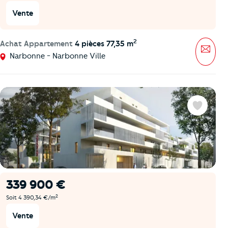
Vente
2
Achat Appartement
4 pièces 77,35 m
Mess
Narbonne - Narbonne Ville
Favoris
339 900 €
2
Soit 4 390,34 €/m
Vente