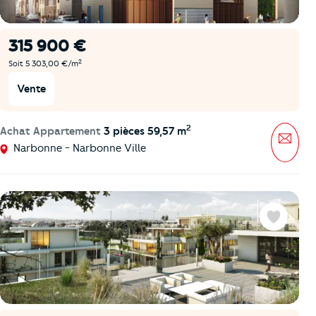
315 900 €
2
Soit 5 303,00 €/m
Vente
2
Achat Appartement
3 pièces 59,57 m
Mess
Narbonne - Narbonne Ville
Favoris