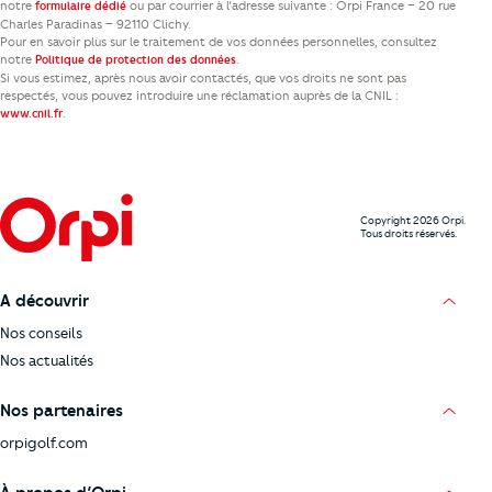
notre
ou par courrier à l’adresse suivante : Orpi France – 20 rue
formulaire dédié
Charles Paradinas – 92110 Clichy.
Pour en savoir plus sur le traitement de vos données personnelles, consultez
notre
.
Politique de protection des données
Si vous estimez, après nous avoir contactés, que vos droits ne sont pas
respectés, vous pouvez introduire une réclamation auprès de la CNIL :
.
www.cnil.fr
Copyright 2026 Orpi.
Tous droits réservés.
A découvrir
Nos conseils
Nos actualités
Nos partenaires
orpigolf.com