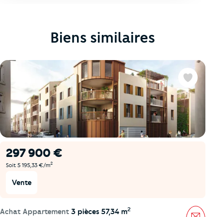
Biens similaires
Favoris
297 900 €
2
Soit 5 195,33 €/m
Vente
2
Achat Appartement
3 pièces 57,34 m
Mess