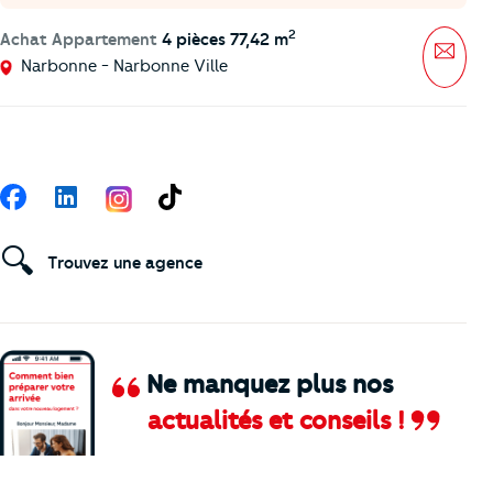
2
Achat Appartement
4 pièces 77,42 m
Mess
Narbonne - Narbonne Ville
Suivez-nous
Facebook
LinkedIn
TikTok
🔍
Trouvez une agence
Ne manquez plus nos
actualités et conseils !