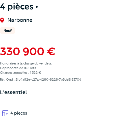
4 pièces •
Narbonne
Neuf
330 900 €
Honoraires à la charge du vendeur.
Copropriété de 102 lots
Charges annuelles : 1 322 €
Réf. Orpi : 5fb4a92e-c27a-4280-8228-7b3de8f83704
L'essentiel
4 pièces