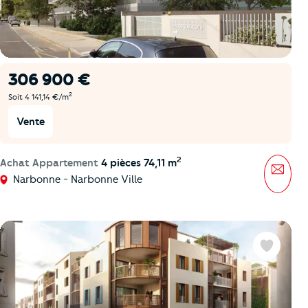
306 900 €
2
Soit 4 141,14 €/m
Vente
2
Achat Appartement
4 pièces 74,11 m
Mess
Narbonne - Narbonne Ville
Favoris