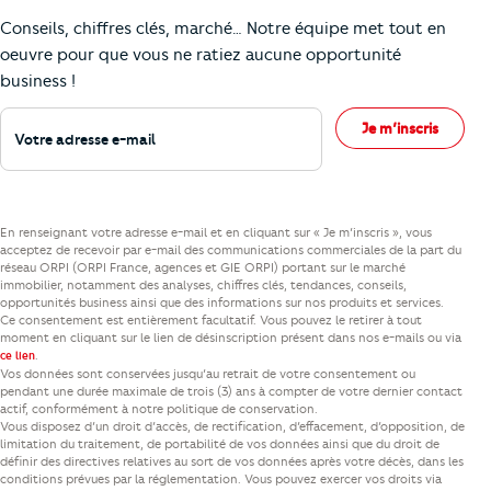
Comment je vais faire pour suivre le marc
Conseils, chiffres clés, marché… Notre équipe met tout en
oeuvre pour que vous ne ratiez aucune opportunité
business !
Votre adresse e-mail
Je m’inscris
En renseignant votre adresse e-mail et en cliquant sur « Je m’inscris », vous
acceptez de recevoir par e-mail des communications commerciales de la part du
réseau ORPI (ORPI France, agences et GIE ORPI) portant sur le marché
immobilier, notamment des analyses, chiffres clés, tendances, conseils,
opportunités business ainsi que des informations sur nos produits et services.
Ce consentement est entièrement facultatif. Vous pouvez le retirer à tout
moment en cliquant sur le lien de désinscription présent dans nos e-mails ou via
.
ce lien
Vos données sont conservées jusqu’au retrait de votre consentement ou
pendant une durée maximale de trois (3) ans à compter de votre dernier contact
actif, conformément à notre politique de conservation.
Vous disposez d’un droit d’accès, de rectification, d’effacement, d’opposition, de
limitation du traitement, de portabilité de vos données ainsi que du droit de
définir des directives relatives au sort de vos données après votre décès, dans les
conditions prévues par la réglementation. Vous pouvez exercer vos droits via