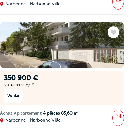
Narbonne - Narbonne Ville
Favoris
350 900 €
2
Soit 4 099,30 €/m
Vente
2
Achat Appartement
4 pièces 85,60 m
Mess
Narbonne - Narbonne Ville