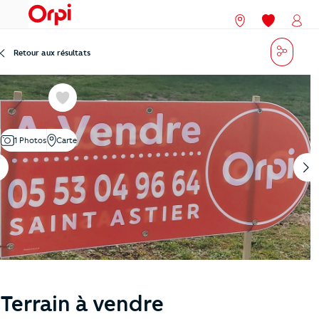
menu
Nos agences
Mes favori
Mon
Partag
Retour aux résultats
Favoris
1 Photos
Carte
Terrain à vendre