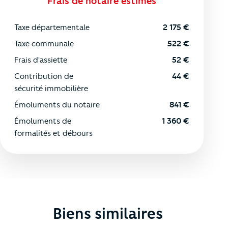
Frais de notaire estimés
Taxe départementale
2 175
€
Taxe communale
522
€
Frais d'assiette
52
€
Contribution de
44
€
sécurité immobilière
Émoluments du notaire
841
€
Émoluments de
1 360
€
formalités et débours
Biens similaires