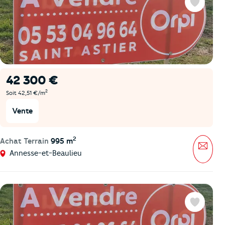
Favoris
42 300 €
2
Soit 42,51 €/m
Vente
2
Achat Terrain
995 m
Mess
Annesse-et-Beaulieu
Favoris