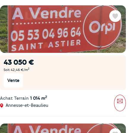
Favoris
43 050 €
2
Soit 42,46 €/m
Vente
2
Achat Terrain
1 014 m
Mess
Annesse-et-Beaulieu