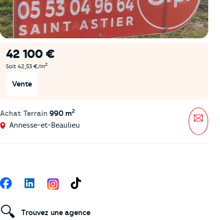
42 100 €
2
Soit 42,53 €/m
Vente
2
Achat Terrain
990 m
Mess
Annesse-et-Beaulieu
Suivez-nous
Facebook
LinkedIn
TikTok
🔍
Trouvez une agence