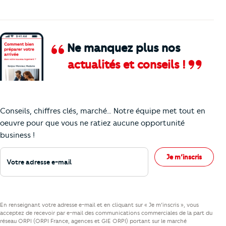
Ne manquez plus nos
actualités et conseils !
Comment je vais faire pour suivre le marc
Conseils, chiffres clés, marché… Notre équipe met tout en
oeuvre pour que vous ne ratiez aucune opportunité
business !
Votre adresse e-mail
Je m’inscris
En renseignant votre adresse e-mail et en cliquant sur « Je m’inscris », vous
acceptez de recevoir par e-mail des communications commerciales de la part du
réseau ORPI (ORPI France, agences et GIE ORPI) portant sur le marché