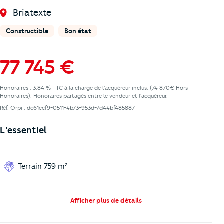
Briatexte
Constructible
Bon état
77 745 €
Honoraires : 3.84 % TTC à la charge de l'acquéreur inclus. (74 870€ Hors
Honoraires). Honoraires partagés entre le vendeur et l'acquéreur.
Réf. Orpi : dc61ecf9-0511-4b73-953d-7d44bf485887
L'essentiel
Terrain 759 m²
Afficher plus de détails