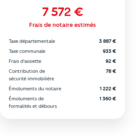
7 572
€
Frais de notaire estimés
Taxe départementale
3 887
€
Taxe communale
933
€
Frais d'assiette
92
€
Contribution de
78
€
sécurité immobilière
Émoluments du notaire
1 222
€
Émoluments de
1 360
€
formalités et débours