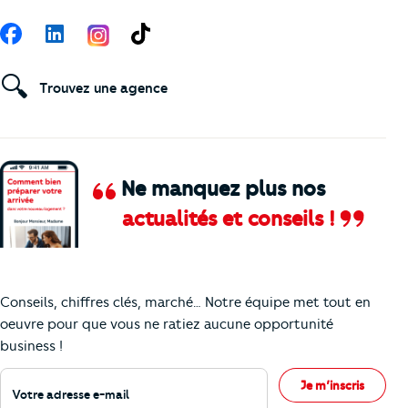
Suivez-nous
Facebook
LinkedIn
TikTok
🔍
Trouvez une agence
Ne manquez plus nos
actualités et conseils !
Comment je vais faire pour suivre le marc
Conseils, chiffres clés, marché… Notre équipe met tout en
oeuvre pour que vous ne ratiez aucune opportunité
business !
Votre adresse e-mail
Je m’inscris