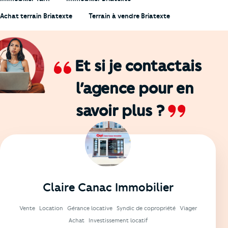
Achat terrain Briatexte
Terrain à vendre Briatexte
Et si je contactais
l’agence
pour en
savoir plus ?
Claire Canac Immobilier
Vente
Location
Gérance locative
Syndic de copropriété
Viager
Achat
Investissement locatif