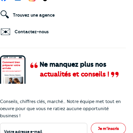
🔍
Trouvez une agence
✉️
Contactez-nous
Ne manquez plus nos
actualités et conseils !
Comment je vais faire pour suivre le marc
Conseils, chiffres clés, marché… Notre équipe met tout en
oeuvre pour que vous ne ratiez aucune opportunité
business !
Votre adresse e-mail
Je m’inscris