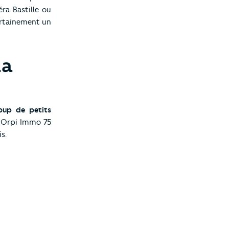
éra Bastille ou
certainement un
la
up de petits
 Orpi Immo 75
s.