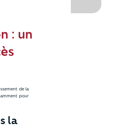
n : un
cès
dissement de la
notamment pour
s la