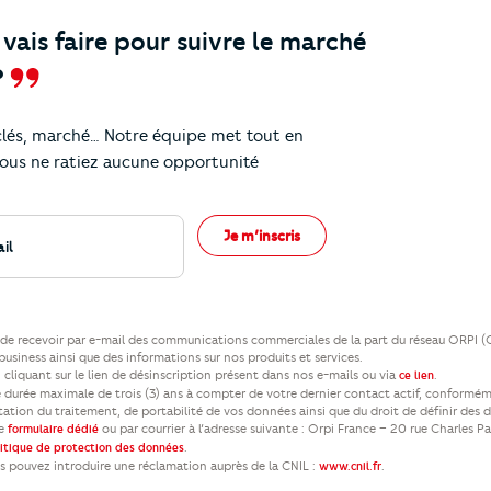
ais faire pour suivre le marché
?
 clés, marché… Notre équipe met tout en
eils !
ous ne ratiez aucune opportunité
Je m’inscris
ez de recevoir par e-mail des communications commerciales de la part du réseau ORPI 
usiness ainsi que des informations sur nos produits et services.
cliquant sur le lien de désinscription présent dans nos e-mails ou via
.
ce lien
durée maximale de trois (3) ans à compter de votre dernier contact actif, conformém
itation du traitement, de portabilité de vos données ainsi que du droit de définir des 
re
ou par courrier à l’adresse suivante : Orpi France – 20 rue Charles P
formulaire dédié
.
litique de protection des données
us pouvez introduire une réclamation auprès de la CNIL :
.
www.cnil.fr