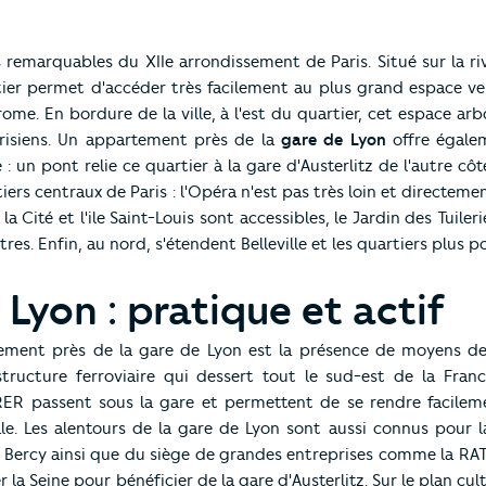
 remarquables du XIIe arrondissement de Paris. Situé sur la riv
tier permet d'accéder très facilement au plus grand espace vert
e. En bordure de la ville, à l'est du quartier, cet espace arb
risiens. Un appartement près de la
gare de Lyon
offre égale
: un pont relie ce quartier à la gare d'Austerlitz de l'autre côté
tiers centraux de Paris : l'Opéra n'est pas très loin et directeme
a Cité et l'ile Saint-Louis sont accessibles, le Jardin des Tuileri
s. Enfin, au nord, s'étendent Belleville et les quartiers plus po
Lyon : pratique et actif
ement près de la gare de Lyon est la présence de moyens de
structure ferroviaire qui dessert tout le sud-est de la Franc
R passent sous la gare et permettent de se rendre facileme
le. Les alentours de la gare de Lyon sont aussi connus pour 
e Bercy ainsi que du siège de grandes entreprises comme la RAT
ser la Seine pour bénéficier de la gare d'Austerlitz. Sur le plan cul