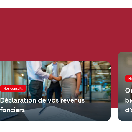
No
Nos conseils
Qu
Déclaration de vos revenus
bi
fonciers
d’
m