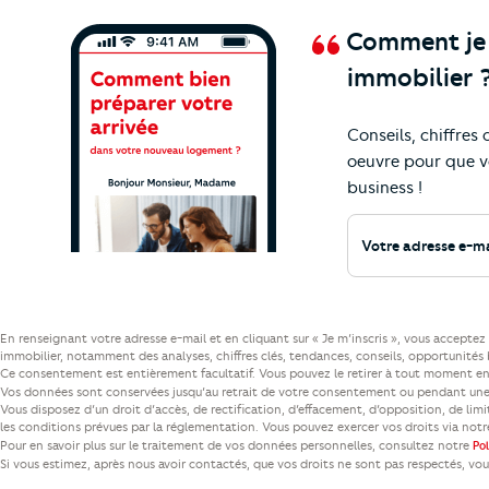
Comment je v
immobilier 
Conseils, chiffres
Ne manquez plus nos
actualités et cons
oeuvre pour que v
business !
Votre adresse e-mail
En renseignant votre adresse e-mail et en cliquant sur « Je m’inscris », vous accept
immobilier, notamment des analyses, chiffres clés, tendances, conseils, opportunités b
Ce consentement est entièrement facultatif. Vous pouvez le retirer à tout moment en 
Vos données sont conservées jusqu’au retrait de votre consentement ou pendant une 
Vous disposez d’un droit d’accès, de rectification, d’effacement, d’opposition, de lim
les conditions prévues par la réglementation. Vous pouvez exercer vos droits via not
Pour en savoir plus sur le traitement de vos données personnelles, consultez notre
Po
Si vous estimez, après nous avoir contactés, que vos droits ne sont pas respectés, vo