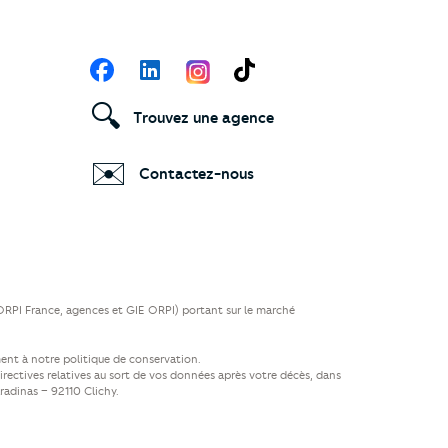
Suivez-nous
Facebook
LinkedIn
TikTok
🔍
Trouvez une agence
✉️
Contactez-nous
(ORPI France, agences et GIE ORPI) portant sur le marché
ent à notre politique de conservation.
directives relatives au sort de vos données après votre décès, dans
aradinas – 92110 Clichy.