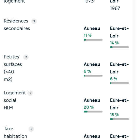
logement
1973
Loir
1967
Résidences
?
secondaires
Auneau
Eure-et-
11 %
Loir
14 %
Petites
?
surfaces
Auneau
Eure-et-
6 %
(<40
Loir
6 %
m2)
Logement
?
social
Auneau
Eure-et-
20 %
HLM
Loir
15 %
Taxe
?
habitation
Auneau
Eure-et-