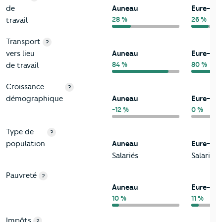
de
Auneau
Eure-et-
28 %
26 %
travail
Transport
?
vers lieu
Auneau
Eure-et-
84 %
80 %
de travail
Croissance
?
démographique
Auneau
Eure-et-
-12 %
0 %
Type de
?
population
Auneau
Eure-et-
Salariés
Salariés
Pauvreté
?
Auneau
Eure-et-
10 %
11 %
Impôts
?