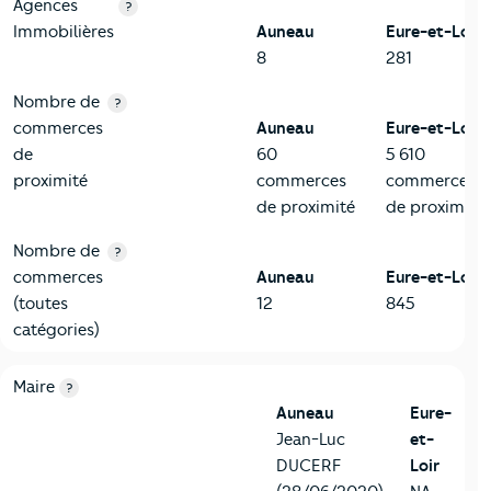
Agences
?
Immobilières
Auneau
Eure-et-Loir
8
281
Nombre de
?
commerces
Auneau
Eure-et-Loir
de
60
5 610
proximité
commerces
commerces
de proximité
de proximité
Nombre de
?
commerces
Auneau
Eure-et-Loir
(toutes
12
845
catégories)
6-Politique
Critères
Auneau
Comparé au département Eure-et-Loir
Maire
?
Auneau
Eure-
Jean-Luc
et-
DUCERF
Loir