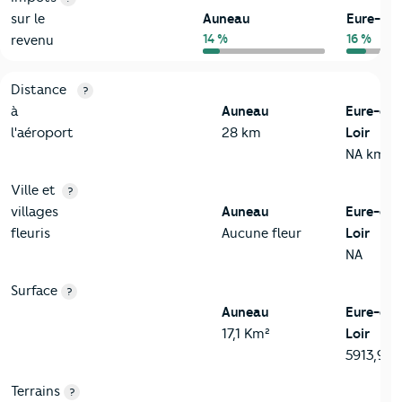
sur le
Auneau
Eure-et-
14 %
16 %
revenu
3-Environnement
Critères
Auneau
Comparé au département Eure-et-Loir
Distance
?
à
Auneau
Eure-et-
l'aéroport
28 km
Loir
NA km
Ville et
?
villages
Auneau
Eure-et-
fleuris
Aucune fleur
Loir
NA
Surface
?
Auneau
Eure-et-
17,1 Km²
Loir
5913,9 K
Terrains
?