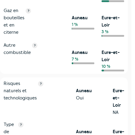
Gaz en
?
bouteilles
Auneau
Eure-et-
1 %
et en
Loir
3 %
citerne
Autre
?
combustible
Auneau
Eure-et-
7 %
Loir
10 %
9-Diagnostic risques
Critères
Auneau
Comparé au département Eure-et-Loir
Risques
?
naturels et
Auneau
Eure-
technologiques
Oui
et-
Loir
NA
Type
?
de
Auneau
Eure-