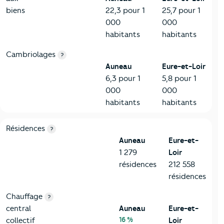
biens
22,3 pour 1
25,7 pour 1
000
000
habitants
habitants
Cambriolages
?
Auneau
Eure-et-Loir
6,3 pour 1
5,8 pour 1
000
000
habitants
habitants
8-Chauffage
Critères
Auneau
Comparé au département Eure-et-Loir
Résidences
?
Auneau
Eure-et-
1 279
Loir
résidences
212 558
résidences
Chauffage
?
central
Auneau
Eure-et-
16 %
collectif
Loir