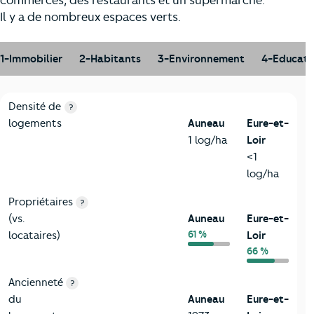
commerces, des restaurants et un supermarché.
Il y a de nombreux espaces verts.
1-Immobilier
2-Habitants
3-Environnement
4-Educati
1-Immobilier
Critères
Auneau
Comparé au département Eure-et-Loir
Densité de
?
logements
Auneau
Eure-et-
1 log/ha
Loir
<1
log/ha
Propriétaires
?
(vs.
Auneau
Eure-et-
61 %
locataires)
Loir
66 %
Ancienneté
?
du
Auneau
Eure-et-