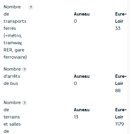
Nombre
?
de
Auneau
Eure-et-
transports
0
Loir
ferrés
33
(=métro,
tramway,
RER, gare
ferroviaire)
Nombre
?
d'arrêts
Auneau
Eure-et-
de bus
0
Loir
88
Nombre
?
de
Auneau
Eure-et-
terrains
13
Loir
et salles
1179
de