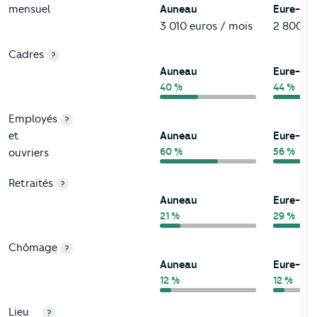
mensuel
Auneau
Eure-et-
3 010 euros / mois
2 800 eu
Cadres
?
Auneau
Eure-et-
40 %
44 %
Employés
?
et
Auneau
Eure-et-
60 %
56 %
ouvriers
Retraités
?
Auneau
Eure-et-
21 %
29 %
Chômage
?
Auneau
Eure-et-
12 %
12 %
Lieu
?