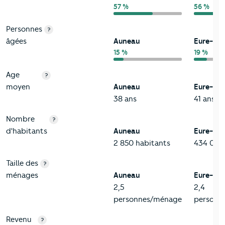
57 %
56 %
Personnes
?
âgées
Auneau
Eure-et-
15 %
19 %
Age
?
moyen
Auneau
Eure-et-
38 ans
41 ans
Nombre
?
d'habitants
Auneau
Eure-et-
2 850 habitants
434 035 
Taille des
?
ménages
Auneau
Eure-et-
2,5
2,4
personnes/ménage
personn
Revenu
?