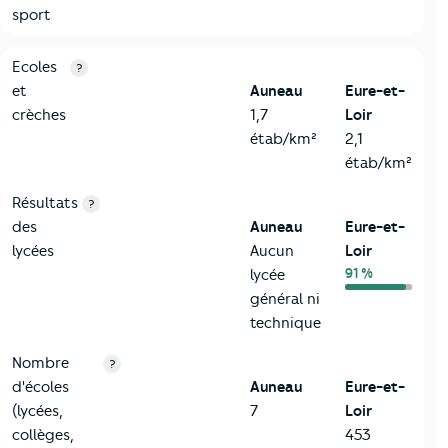
sport
4-Education
Critères
Auneau
Comparé au département Eure-et-Loir
Ecoles
?
et
Auneau
Eure-et-
crèches
1,7
Loir
étab/km²
2,1
étab/km²
Résultats
?
des
Auneau
Eure-et-
lycées
Aucun
Loir
91 %
lycée
général ni
technique
Nombre
?
d'écoles
Auneau
Eure-et-
(lycées,
7
Loir
collèges,
453