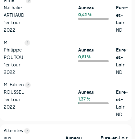
Mme
?
Nathalie
Auneau
Eure-
0,42 %
ARTHAUD
et-
1er tour
Loir
2022
ND
M.
?
Philippe
Auneau
Eure-
0,81 %
POUTOU
et-
1er tour
Loir
2022
ND
M. Fabien
?
ROUSSEL
Auneau
Eure-
1,37 %
1er tour
et-
2022
Loir
ND
7-Sécurité
Critères
Auneau
Comparé au département Eure-et-Loir
Atteintes
?
aux
Auneau
Eure-et-Loir