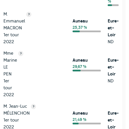
%
M.
?
Emmanuel
Auneau
Eure-
25,37 %
MACRON
et-
1er tour
Loir
2022
ND
Mme
?
Marine
Auneau
Eure-
29,67 %
LE
et-
PEN
Loir
1er
ND
tour
2022
M. Jean-Luc
?
MÉLENCHON
Auneau
Eure-
21,49 %
1er tour
et-
2022
Loir