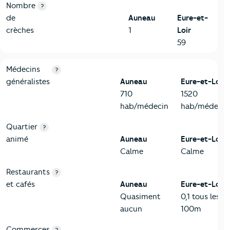
Nombre
?
de
Auneau
Eure-et-
crèches
1
Loir
59
5-Commerces
Critères
Auneau
Comparé au département Eure-et-Loir
Médecins
?
généralistes
Auneau
Eure-et-Loir
710
1520
hab/médecin
hab/médecin
Quartier
?
animé
Auneau
Eure-et-Loir
Calme
Calme
Restaurants
?
et cafés
Auneau
Eure-et-Loir
Quasiment
0,1 tous les
aucun
100m
Commerces