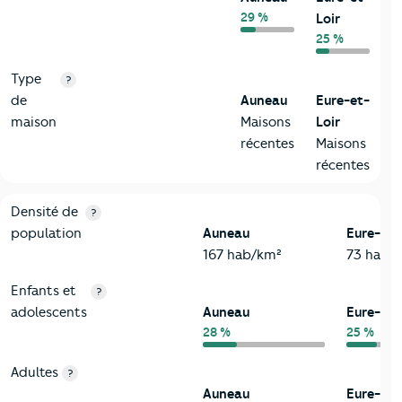
29 %
Loir
25 %
Type
?
de
Auneau
Eure-et-
maison
Maisons
Loir
récentes
Maisons
récentes
2-Habitants
Critères
Auneau
Comparé au département Eure-et-Loir
Densité de
?
population
Auneau
Eure-et-
167 hab/km²
73 hab/
Enfants et
?
adolescents
Auneau
Eure-et-
28 %
25 %
Adultes
?
Auneau
Eure-et-