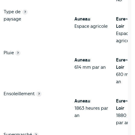
Type de
?
paysage
Auneau
Eure-et-
Espace agricole
Loir
Espace
agricole
Pluie
?
Auneau
Eure-et-
614 mm par an
Loir
610 mm 
an
Ensoleillement
?
Auneau
Eure-et-
1863 heures par
Loir
an
1880 heu
par an
Supermarché