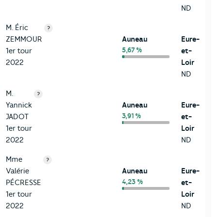
ND
M. Éric
?
ZEMMOUR
Auneau
Eure-
5,67 %
1er tour
et-
2022
Loir
ND
M.
?
Yannick
Auneau
Eure-
3,91 %
JADOT
et-
1er tour
Loir
2022
ND
Mme
?
Valérie
Auneau
Eure-
4,23 %
PÉCRESSE
et-
1er tour
Loir
2022
ND