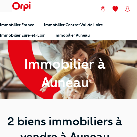
menu
Nos agences
Mes favori
Mon
Immobilier France
Immobilier Centre-Val de Loire
Immobilier Eure-et-Loir
Immobilier Auneau
Immobilier à
Auneau
2 biens immobiliers à
vendre à Auneau