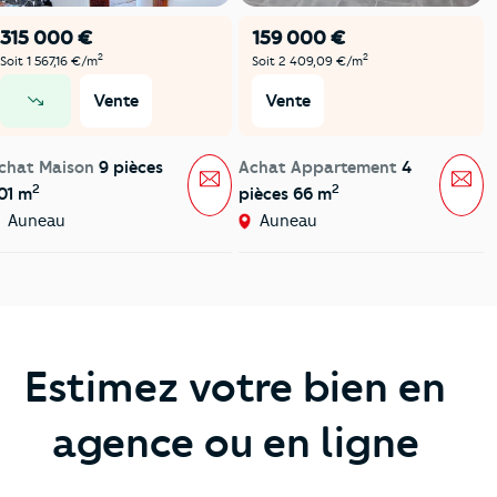
315 000 €
159 000 €
2
2
Soit 1 567,16 €/m
Soit 2 409,09 €/m
Vente
Vente
prix en baisse
chat Maison
9 pièces
Achat Appartement
4
Message
Mes
2
2
01 m
pièces 66 m
Auneau
Auneau
Estimez votre bien en
agence ou en ligne