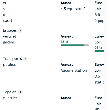
et
Auneau
Eure-et-
salles
4,5 équip/km²
Loir
de
6,6
sport
équip/k
Espaces
?
verts et
Auneau
Eure-et-
83 %
jardins
Loir
96 %
Transports
?
publics
Auneau
Eure-et-
Aucune station
Loir
0,6
station/
Type de
?
quartier
Auneau
Eure-et-
Loir
ND