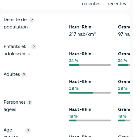
récentes
récentes
2-Habitants
Critères
Haut-Rhin
Comparé à la région Grand-Est
Densité de
?
population
Haut-Rhin
Grand-E
217 hab/km²
97 hab/
Enfants et
?
adolescents
Haut-Rhin
Grand-E
24 %
24 %
Adultes
?
Haut-Rhin
Grand-E
58 %
58 %
Personnes
?
âgées
Haut-Rhin
Grand-E
18 %
18 %
Age
?