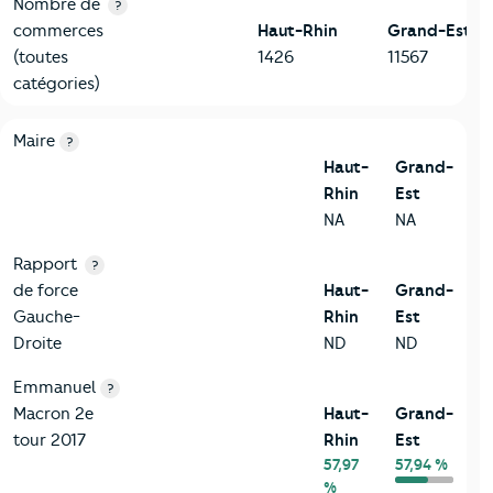
Nombre de
?
commerces
Haut-Rhin
Grand-Est
(toutes
1426
11567
catégories)
6-Politique
Critères
Haut-Rhin
Comparé à la région Grand-Est
Maire
?
Haut-
Grand-
Rhin
Est
NA
NA
Rapport
?
de force
Haut-
Grand-
Gauche-
Rhin
Est
Droite
ND
ND
Emmanuel
?
Macron 2e
Haut-
Grand-
tour 2017
Rhin
Est
57,97
57,94 %
%