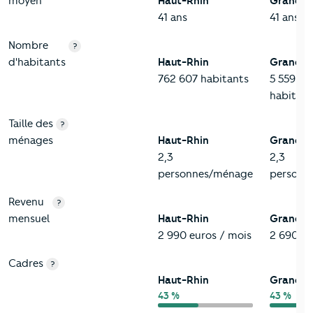
moyen
Haut-Rhin
Grand-E
41 ans
41 ans
Nombre
?
d'habitants
Haut-Rhin
Grand-E
762 607 habitants
5 559 05
habitant
Taille des
?
ménages
Haut-Rhin
Grand-E
2,3
2,3
personnes/ménage
personn
Revenu
?
mensuel
Haut-Rhin
Grand-E
2 990 euros / mois
2 690 eu
Cadres
?
Haut-Rhin
Grand-E
43 %
43 %