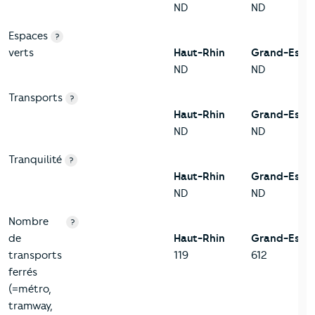
ND
ND
Espaces
?
verts
Haut-Rhin
Grand-Est
ND
ND
Transports
?
Haut-Rhin
Grand-Est
ND
ND
Tranquilité
?
Haut-Rhin
Grand-Est
ND
ND
Nombre
?
de
Haut-Rhin
Grand-Est
transports
119
612
ferrés
(=métro,
tramway,