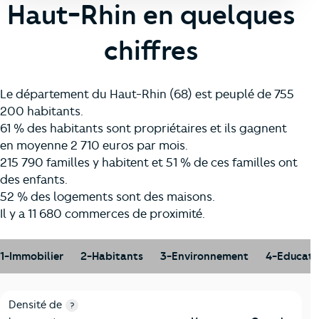
Haut-Rhin en quelques
chiffres
Le département du Haut-Rhin (68) est peuplé de 755
200 habitants.
61 % des habitants sont propriétaires et ils gagnent
en moyenne 2 710 euros par mois.
215 790 familles y habitent et 51 % de ces familles ont
des enfants.
52 % des logements sont des maisons.
Il y a 11 680 commerces de proximité.
1-Immobilier
2-Habitants
3-Environnement
4-Educati
1-Immobilier
Critères
Haut-Rhin
Comparé à la région Grand-Est
Densité de
?