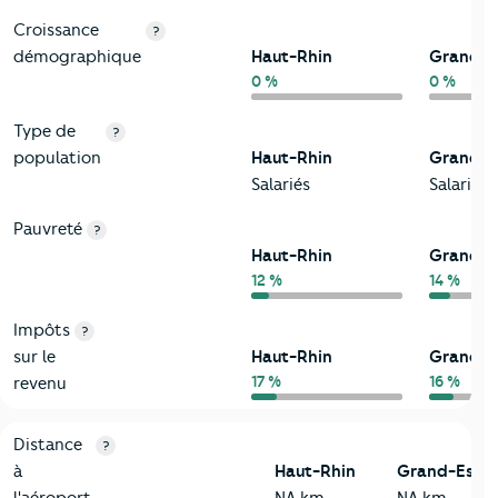
Croissance
?
démographique
Haut-Rhin
Grand-E
0 %
0 %
Type de
?
population
Haut-Rhin
Grand-E
Salariés
Salariés
Pauvreté
?
Haut-Rhin
Grand-E
12 %
14 %
Impôts
?
sur le
Haut-Rhin
Grand-E
17 %
16 %
revenu
3-Environnement
Critères
Haut-Rhin
Comparé à la région Grand-Est
Distance
?
à
Haut-Rhin
Grand-Est