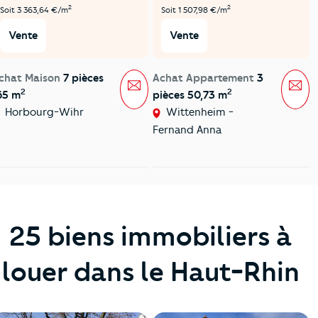
2
2
Soit 3 363,64 €/m
Soit 1 507,98 €/m
Vente
Vente
chat Maison
7 pièces
Achat Appartement
3
Message
Mes
2
2
65 m
pièces 50,73 m
Horbourg-Wihr
Wittenheim -
Fernand Anna
25 biens immobiliers à
louer dans le Haut-Rhin