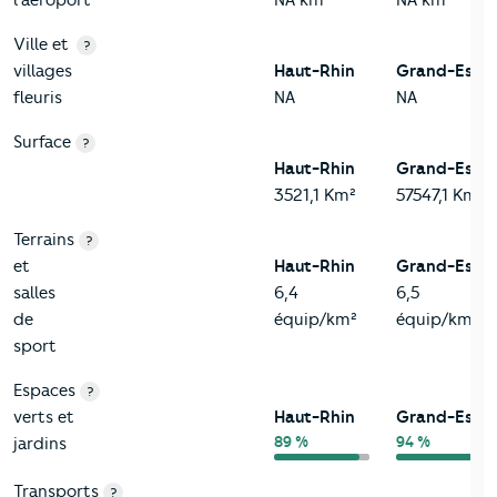
l'aéroport
NA km
NA km
Ville et
?
villages
Haut-Rhin
Grand-Est
fleuris
NA
NA
Surface
?
Haut-Rhin
Grand-Est
3521,1 Km²
57547,1 Km²
Terrains
?
et
Haut-Rhin
Grand-Est
salles
6,4
6,5
de
équip/km²
équip/km²
sport
Espaces
?
verts et
Haut-Rhin
Grand-Est
89 %
94 %
jardins
Transports
?