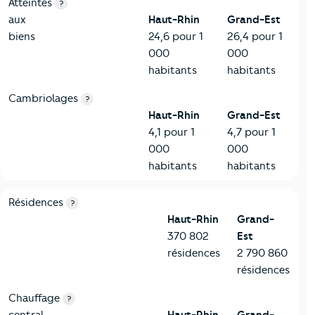
7-Sécurité
Critères
Haut-Rhin
Comparé à la région Grand-Est
Atteintes
?
aux
Haut-Rhin
Grand-Est
biens
24,6 pour 1
26,4 pour 1
000
000
habitants
habitants
Cambriolages
?
Haut-Rhin
Grand-Est
4,1 pour 1
4,7 pour 1
000
000
habitants
habitants
8-Chauffage
Critères
Haut-Rhin
Comparé à la région Grand-Est
Résidences
?
Haut-Rhin
Grand-
370 802
Est
résidences
2 790 860
résidences
Chauffage
?