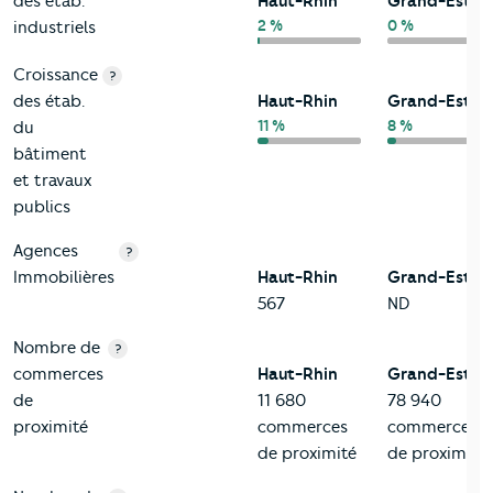
des étab.
Haut-Rhin
Grand-Est
2 %
0 %
industriels
Croissance
?
des étab.
Haut-Rhin
Grand-Est
11 %
8 %
du
bâtiment
et travaux
publics
Agences
?
Immobilières
Haut-Rhin
Grand-Est
567
ND
Nombre de
?
commerces
Haut-Rhin
Grand-Est
de
11 680
78 940
proximité
commerces
commerces
de proximité
de proximité