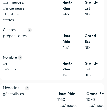
commerces,
Haut-
Grand-
d'ingénieurs
Rhin
Est
et autres
243
ND
écoles
Classes
?
préparatoires
Haut-
Grand-
Rhin
Est
457
ND
Nombre
?
de
Haut-
Grand-
crèches
Rhin
Est
132
902
5-Commerces
Critères
Haut-Rhin
Comparé à la région Grand-Est
Médecins
?
généralistes
Haut-Rhin
Grand-Est
1160
1070
hab/médecin
hab/médecin