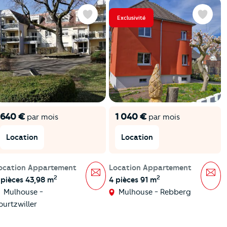
Exclusivité
Favoris
Favoris
640 €
1 040 €
par mois
par mois
Location
Location
ocation Appartement
Location Appartement
Message
Mes
2
2
 pièces 43,98 m
4 pièces 91 m
Mulhouse -
Mulhouse - Rebberg
ourtzwiller