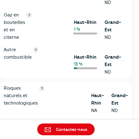
ND
Gaz en
?
bouteilles
Haut-Rhin
Grand-
1 %
et en
Est
citerne
ND
Autre
?
combustible
Haut-Rhin
Grand-
13 %
Est
ND
9-Diagnostic risques
Critères
Haut-Rhin
Comparé à la région Grand-Est
Risques
?
naturels et
Haut-
Grand-
technologiques
Rhin
Est
NA
ND
Type
?
Contactez-nous
de
Haut-
Grand-
risque
Rhin
Est