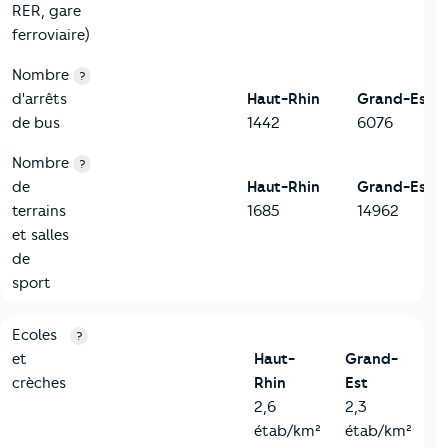
RER, gare
ferroviaire)
Nombre
?
d'arrêts
Haut-Rhin
Grand-Est
de bus
1442
6076
Nombre
?
de
Haut-Rhin
Grand-Est
terrains
1685
14962
et salles
de
sport
4-Education
Critères
Haut-Rhin
Comparé à la région Grand-Est
Ecoles
?
et
Haut-
Grand-
crèches
Rhin
Est
2,6
2,3
étab/km²
étab/km²