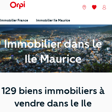
menu
Nos agences
Mes favori
Mon
Immobilier France
Immobilier Ile Maurice
Immobilier dans le
Ile Maurice
129 biens immobiliers à
vendre dans le Ile