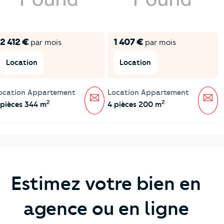
2 412 €
1 407 €
par mois
par mois
Location
Location
ocation Appartement
Location Appartement
Message
Mes
2
2
 pièces 344 m
4 pièces 200 m
Estimez votre bien en
agence ou en ligne