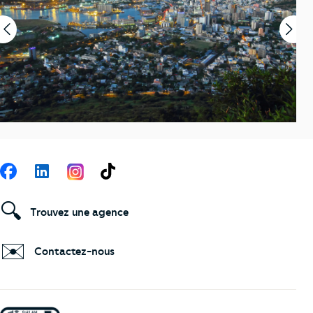
Suivez-nous
Facebook
LinkedIn
TikTok
🔍
Trouvez une agence
✉️
Contactez-nous