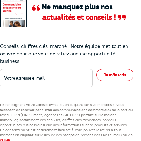
Ne manquez plus nos
actualités et conseils !
Comment je vais faire pour suivre le marc
Conseils, chiffres clés, marché… Notre équipe met tout en
oeuvre pour que vous ne ratiez aucune opportunité
business !
Votre adresse e-mail
Je m’inscris
En renseignant votre adresse e-mail et en cliquant sur « Je m’inscris », vous
acceptez de recevoir par e-mail des communications commerciales de la part du
réseau ORPI (ORPI France, agences et GIE ORPI) portant sur le marché
immobilier, notamment des analyses, chiffres clés, tendances, conseils,
opportunités business ainsi que des informations sur nos produits et services.
Ce consentement est entièrement facultatif. Vous pouvez le retirer à tout
moment en cliquant sur le lien de désinscription présent dans nos e-mails ou via
.
ce lien