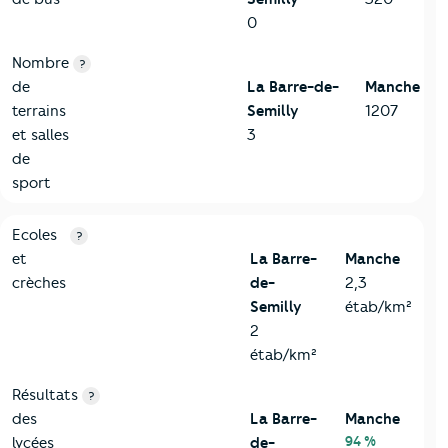
0
Nombre
?
de
La Barre-de-
Manche
terrains
Semilly
1207
et salles
3
de
sport
4-Education
Critères
La Barre-de-Semilly
Comparé au département
Ecoles
?
et
La Barre-
Manche
crèches
de-
2,3
Semilly
étab/km²
2
étab/km²
Résultats
?
des
La Barre-
Manche
94 %
lycées
de-