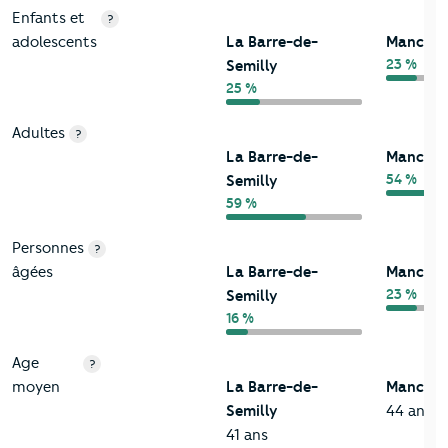
Enfants et
?
adolescents
La Barre-de-
Manche
23 %
Semilly
25 %
Adultes
?
La Barre-de-
Manche
54 %
Semilly
59 %
Personnes
?
âgées
La Barre-de-
Manche
23 %
Semilly
16 %
Age
?
moyen
La Barre-de-
Manche
Semilly
44 ans
41 ans