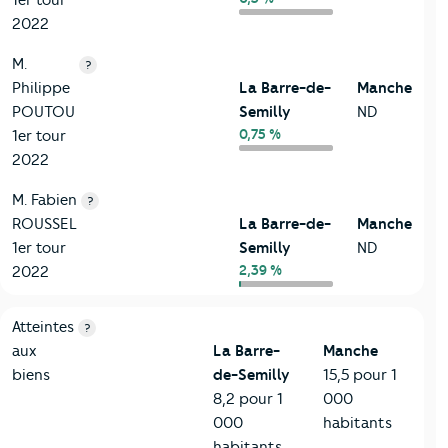
2022
M.
?
Philippe
La Barre-de-
Manche
POUTOU
Semilly
ND
0,75 %
1er tour
2022
M. Fabien
?
ROUSSEL
La Barre-de-
Manche
1er tour
Semilly
ND
2,39 %
2022
7-Sécurité
Critères
La Barre-de-Semilly
Comparé au département
Atteintes
?
aux
La Barre-
Manche
biens
de-Semilly
15,5 pour 1
8,2 pour 1
000
000
habitants
habitants