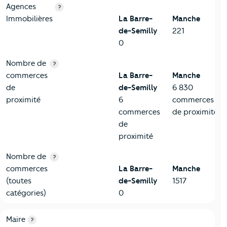
Agences
?
Immobilières
La Barre-
Manche
de-Semilly
221
0
Nombre de
?
commerces
La Barre-
Manche
de
de-Semilly
6 830
proximité
6
commerces
commerces
de proximité
de
proximité
Nombre de
?
commerces
La Barre-
Manche
(toutes
de-Semilly
1517
catégories)
0
6-Politique
Critères
La Barre-de-Semilly
Comparé au département
Maire
?