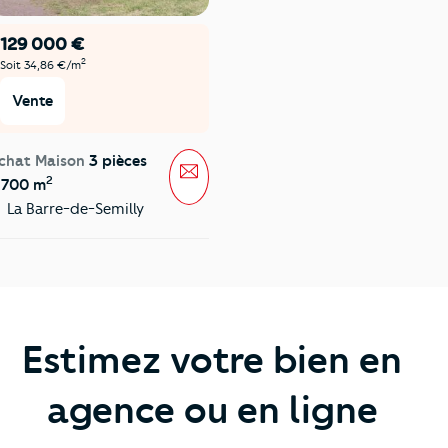
129 000 €
2
Soit 34,86 €/m
Vente
chat Maison
3 pièces
Message
2
 700 m
La Barre-de-Semilly
Estimez votre bien en
agence ou en ligne