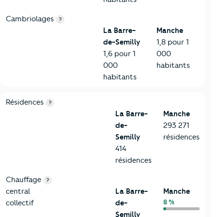
Cambriolages
?
La Barre-
Manche
de-Semilly
1,8 pour 1
1,6 pour 1
000
000
habitants
habitants
8-Chauffage
Critères
La Barre-de-Semilly
Comparé au département
Résidences
?
La Barre-
Manche
de-
293 271
Semilly
résidences
414
résidences
Chauffage
?
central
La Barre-
Manche
8 %
collectif
de-
Semilly