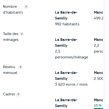
Nombre
?
d'habitants
La Barre-de-
Manche
Semilly
499 287 
992 habitants
Taille des
?
ménages
La Barre-de-
Manche
Semilly
2,2
2,5
personn
personnes/ménage
Revenu
?
mensuel
La Barre-de-
Manche
Semilly
2 500 eu
3 620 euros / mois
Cadres
?
La Barre-de-
Manche
43 %
Semilly