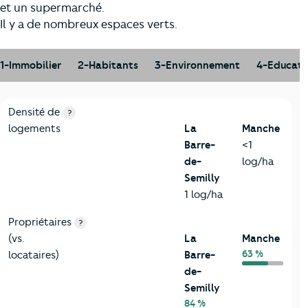
et un supermarché.
Il y a de nombreux espaces verts.
1-Immobilier
2-Habitants
3-Environnement
4-Educati
1-Immobilier
Critères
La Barre-de-Semilly
Comparé au département
Densité de
?
logements
La
Manche
Barre-
<1
de-
log/ha
Semilly
1 log/ha
Propriétaires
?
(vs.
La
Manche
63 %
locataires)
Barre-
de-
Semilly
84 %