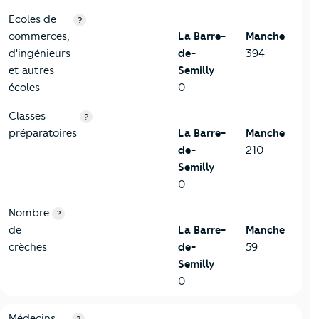
Ecoles de
?
commerces,
La Barre-
Manche
d'ingénieurs
de-
394
et autres
Semilly
écoles
0
Classes
?
préparatoires
La Barre-
Manche
de-
210
Semilly
0
Nombre
?
de
La Barre-
Manche
crèches
de-
59
Semilly
0
5-Commerces
Critères
La Barre-de-Semilly
Comparé au département
Médecins
?