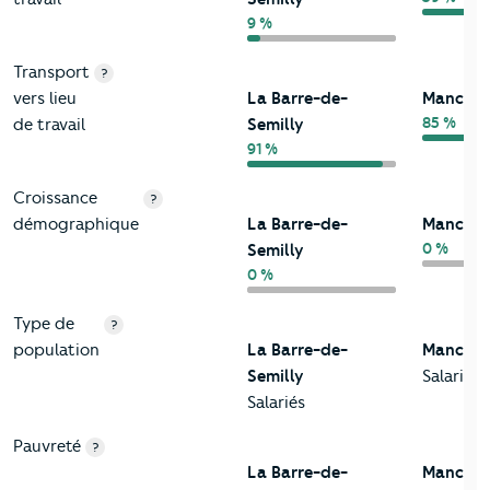
9 %
Transport
?
vers lieu
La Barre-de-
Manche
85 %
de travail
Semilly
91 %
Croissance
?
démographique
La Barre-de-
Manche
0 %
Semilly
0 %
Type de
?
population
La Barre-de-
Manche
Semilly
Salariés
Salariés
Pauvreté
?
La Barre-de-
Manche