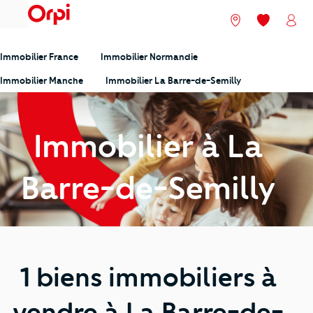
menu
Nos agences
Mes favori
Mon
Immobilier France
Immobilier Normandie
Immobilier Manche
Immobilier La Barre-de-Semilly
Immobilier à La
Barre-de-Semilly
1 biens immobiliers à
vendre à La Barre-de-