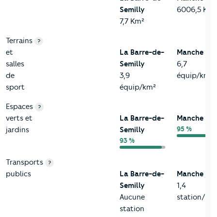
Semilly
6006,5 Km²
7,7 Km²
Terrains
?
et
La Barre-de-
Manche
salles
Semilly
6,7
de
3,9
équip/km²
sport
équip/km²
Espaces
?
verts et
La Barre-de-
Manche
95 %
jardins
Semilly
93 %
Transports
?
publics
La Barre-de-
Manche
Semilly
1,4
Aucune
station/km
station