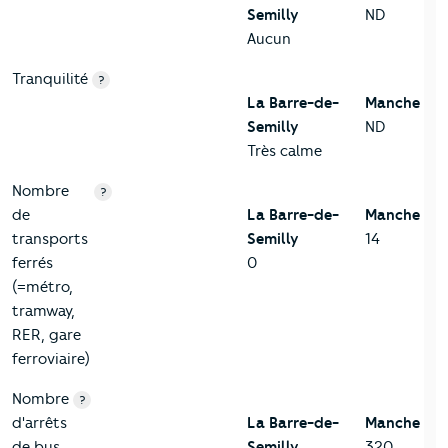
Semilly
ND
Aucun
Tranquilité
?
La Barre-de-
Manche
Semilly
ND
Très calme
Nombre
?
de
La Barre-de-
Manche
transports
Semilly
14
ferrés
0
(=métro,
tramway,
RER, gare
ferroviaire)
Nombre
?
d'arrêts
La Barre-de-
Manche
de bus
Semilly
320