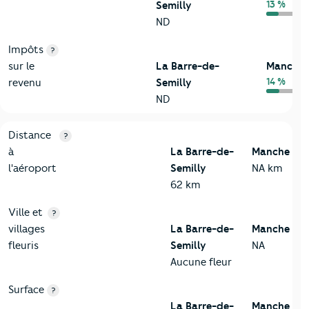
13 %
Semilly
ND
Impôts
?
sur le
La Barre-de-
Manche
14 %
revenu
Semilly
ND
3-Environnement
Critères
La Barre-de-Semilly
Comparé au département
Distance
?
à
La Barre-de-
Manche
l'aéroport
Semilly
NA km
62 km
Ville et
?
villages
La Barre-de-
Manche
fleuris
Semilly
NA
Aucune fleur
Surface
?
La Barre-de-
Manche