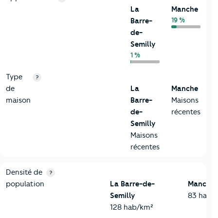
La
Manche
19 %
Barre-
de-
Semilly
1 %
Type
?
de
La
Manche
maison
Barre-
Maisons
de-
récentes
Semilly
Maisons
récentes
2-Habitants
Critères
La Barre-de-Semilly
Comparé au département
Densité de
?
population
La Barre-de-
Manche
Semilly
83 hab/
128 hab/km²