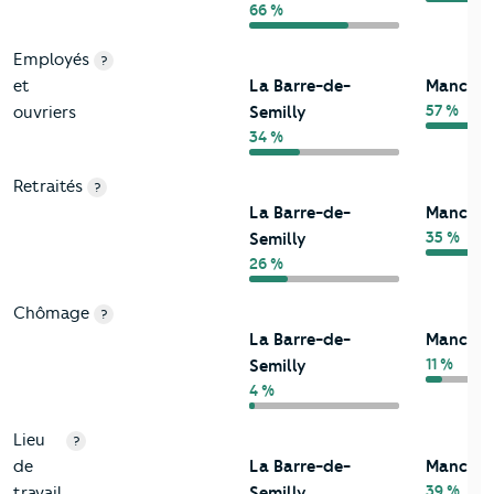
66 %
Employés
?
et
La Barre-de-
Manche
57 %
ouvriers
Semilly
34 %
Retraités
?
La Barre-de-
Manche
35 %
Semilly
26 %
Chômage
?
La Barre-de-
Manche
11 %
Semilly
4 %
Lieu
?
de
La Barre-de-
Manche
39 %
travail
Semilly