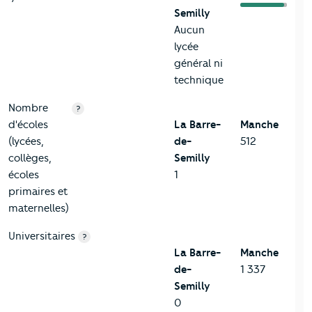
Semilly
Aucun
lycée
général ni
technique
Nombre
?
d'écoles
La Barre-
Manche
(lycées,
de-
512
collèges,
Semilly
écoles
1
primaires et
maternelles)
Universitaires
?
La Barre-
Manche
de-
1 337
Semilly
0