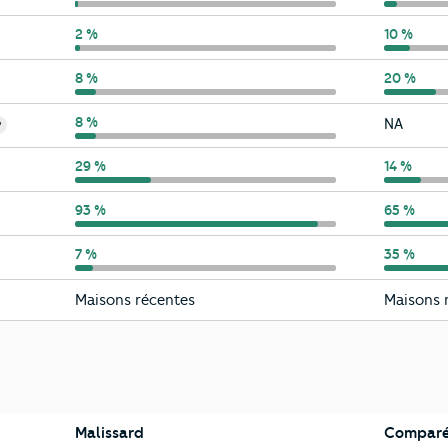
Malissard
2 %
Drôme
10 %
Malissard
8 %
Drôme
20 %
Malissard
8 %
Drôme
NA
?
Malissard
29 %
Drôme
14 %
Malissard
93 %
Drôme
65 %
Malissard
7 %
Drôme
35 %
Malissard
Drôme
Maisons récentes
Maisons 
Malissard
Comparé