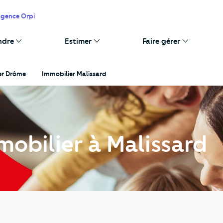
agence Orpi
ndre
Estimer
Faire gérer
er Drôme
Immobilier Malissard
mobilier à Malissard