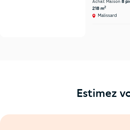
Achat Maison
8 pi
2
218 m
Malissard
Estimez vo