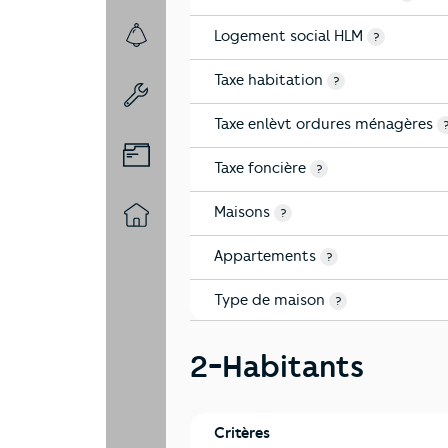
Logement social HLM
?
7-Sécurité
Taxe habitation
?
8-Chauffage
Taxe enlèvt ordures ménagères
9-Diagnostic risques
Taxe foncière
?
Maisons
?
10-Logement
Appartements
?
Type de maison
?
2-Habitants
Critères