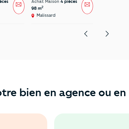
èces
Achat Maison
4 pièces
Message
Message
2
98 m
Malissard
tre bien en agence ou en 