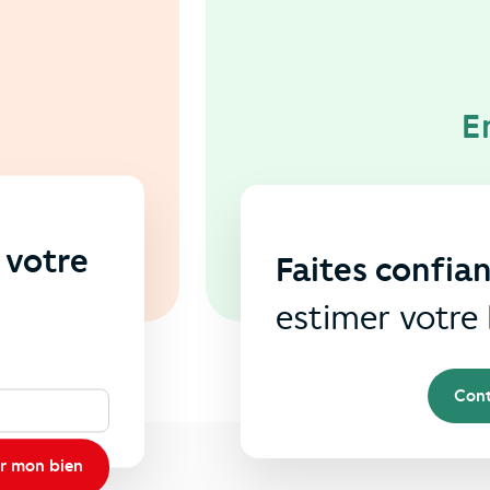
E
 votre
Faites confia
s
estimer votre 
Cont
r mon bien