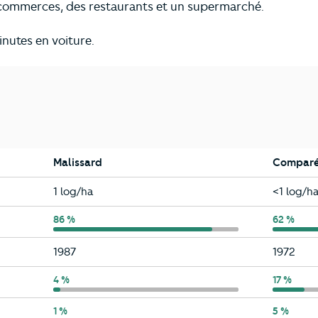
 commerces, des restaurants et un supermarché.
inutes en voiture.
Malissard
Comparé
Malissard
Drôme
1 log/ha
<1 log/h
Malissard
86 %
Drôme
62 %
Malissard
Drôme
1987
1972
Malissard
4 %
Drôme
17 %
Malissard
1 %
Drôme
5 %