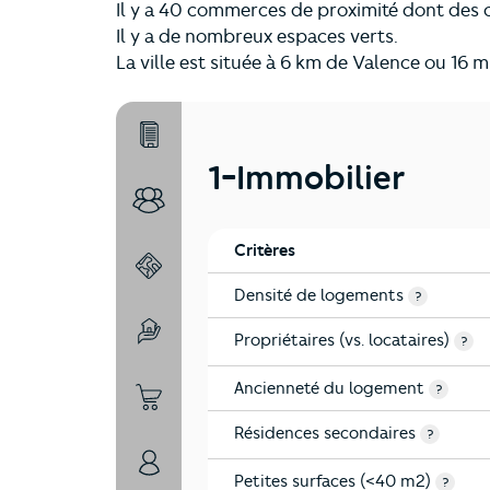
Il y a 40 commerces de proximité dont des
Il y a de nombreux espaces verts.
La ville est située à 6 km de Valence ou 16 m
1-Immobilier
1-Immobilier
2-Habitants
Critères
3-Environnement
Densité de logements
?
Propriétaires (vs. locataires)
4-Education
?
Ancienneté du logement
?
5-Commerces
Résidences secondaires
?
6-Politique
Petites surfaces (<40 m2)
?