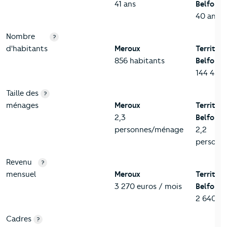
41 ans
Belfort
40 ans
Nombre
?
d'habitants
Meroux
Territoi
856 habitants
Belfort
144 483 
Taille des
?
ménages
Meroux
Territoi
2,3
Belfort
personnes/ménage
2,2
personn
Revenu
?
mensuel
Meroux
Territoi
3 270 euros / mois
Belfort
2 640 eu
Cadres
?