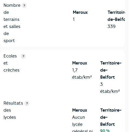
Nombre
?
de
Meroux
Territoire-
terrains
1
de-Belfort
et salles
339
de
sport
4-Education
Critères
Meroux
Comparé au département Territoire-de
Ecoles
?
et
Meroux
Territoire-
crèches
1,7
de-
étab/km²
Belfort
3
étab/km²
Résultats
?
des
Meroux
Territoire-
lycées
Aucun
de-
lycée
Belfort
90 %
général ni