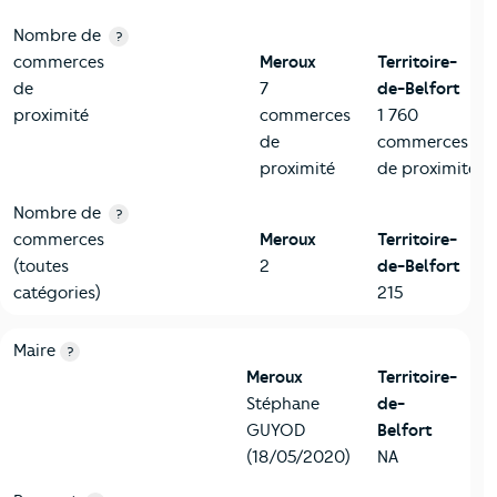
Nombre de
?
commerces
Meroux
Territoire-
de
7
de-Belfort
proximité
commerces
1 760
de
commerces
proximité
de proximité
Nombre de
?
commerces
Meroux
Territoire-
(toutes
2
de-Belfort
catégories)
215
6-Politique
Critères
Meroux
Comparé au département Territoire-de
Maire
?
Meroux
Territoire-
Stéphane
de-
GUYOD
Belfort
(18/05/2020)
NA