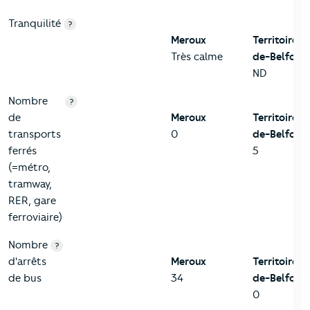
Tranquilité
?
Meroux
Territoire-
Très calme
de-Belfort
ND
Nombre
?
de
Meroux
Territoire-
transports
0
de-Belfort
ferrés
5
(=métro,
tramway,
RER, gare
ferroviaire)
Nombre
?
d'arrêts
Meroux
Territoire-
de bus
34
de-Belfort
0