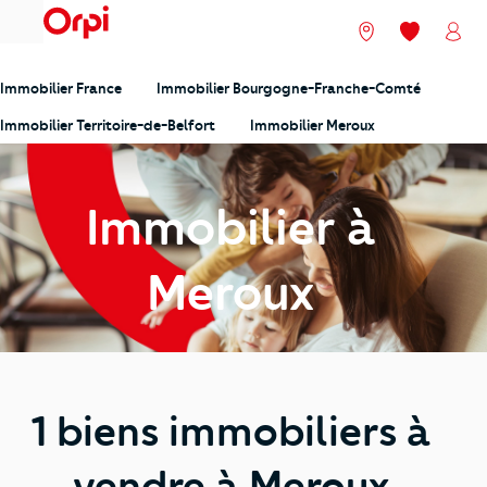
menu
Nos agences
Mes favori
Mon
Immobilier France
Immobilier Bourgogne-Franche-Comté
Immobilier Territoire-de-Belfort
Immobilier Meroux
Immobilier à
Meroux
1 biens immobiliers à
vendre à Meroux