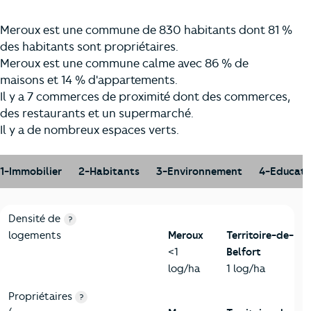
Meroux est une commune de 830 habitants dont 81 %
des habitants sont propriétaires.
Meroux est une commune calme avec 86 % de
maisons et 14 % d'appartements.
Il y a 7 commerces de proximité dont des commerces,
des restaurants et un supermarché.
Il y a de nombreux espaces verts.
1-Immobilier
2-Habitants
3-Environnement
4-Educati
1-Immobilier
Critères
Meroux
Comparé au département Territoire-de
Densité de
?
logements
Meroux
Territoire-de-
<1
Belfort
log/ha
1 log/ha
Propriétaires
?