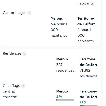
habitants
Cambriolages
?
Meroux
Territoire-
3,4 pour 1
de-Belfort
000
4 pour 1
habitants
000
habitants
8-Chauffage
Critères
Meroux
Comparé au département Territoire-de
Résidences
?
Meroux
Territoire-
387
de-Belfort
résidences
71 392
résidences
Chauffage
?
central
Meroux
Territoire-
2 %
collectif
de-Belfort
21 %