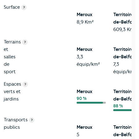
Surface
?
Meroux
Territoire-
8,9 Km²
de-Belfort
609,3 Km²
Terrains
?
et
Meroux
Territoire-
salles
3,3
de-Belfort
de
équip/km²
7,3
sport
équip/km²
Espaces
?
verts et
Meroux
Territoire-
90 %
jardins
de-Belfort
88 %
Transports
?
publics
Meroux
Territoire-
5
de-Belfort