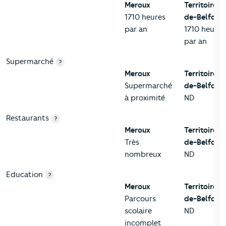
Meroux
Territoire-
1710 heures
de-Belfort
par an
1710 heures
par an
Supermarché
?
Meroux
Territoire-
Supermarché
de-Belfort
à proximité
ND
Restaurants
?
Meroux
Territoire-
Très
de-Belfort
nombreux
ND
Education
?
Meroux
Territoire-
Parcours
de-Belfort
scolaire
ND
incomplet