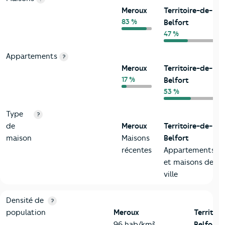
Meroux
Territoire-de-
83 %
Belfort
47 %
Appartements
?
Meroux
Territoire-de-
17 %
Belfort
53 %
Type
?
de
Meroux
Territoire-de-
maison
Maisons
Belfort
récentes
Appartements
et maisons de
ville
2-Habitants
Critères
Meroux
Comparé au département Territoire-de
Densité de
?
population
Meroux
Territoi
96 hab/km²
Belfort