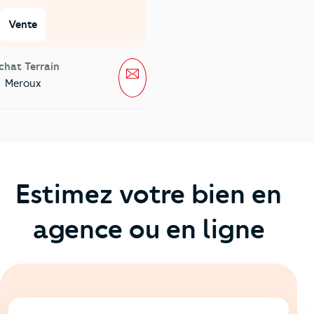
Vente
chat Terrain
Message
Meroux
Estimez votre bien en
agence ou en ligne
En ligne
💻