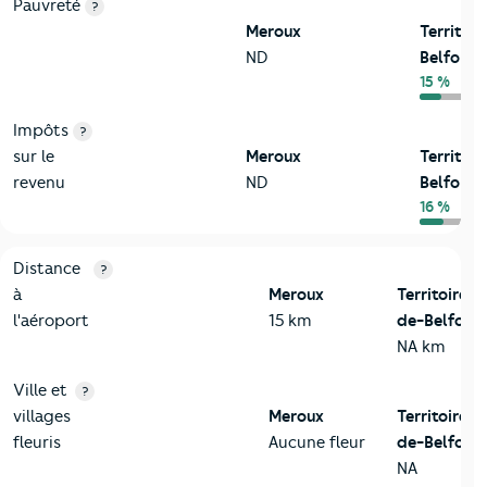
Pauvreté
?
Meroux
Territoi
ND
Belfort
15 %
Impôts
?
sur le
Meroux
Territoi
revenu
ND
Belfort
16 %
3-Environnement
Critères
Meroux
Comparé au département Territoire-de
Distance
?
à
Meroux
Territoire-
l'aéroport
15 km
de-Belfort
NA km
Ville et
?
villages
Meroux
Territoire-
fleuris
Aucune fleur
de-Belfort
NA