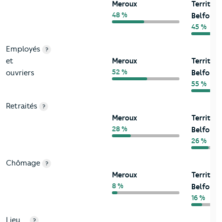
Meroux
Territoi
48 %
Belfort
45 %
Employés
?
et
Meroux
Territoi
52 %
ouvriers
Belfort
55 %
Retraités
?
Meroux
Territoi
28 %
Belfort
26 %
Chômage
?
Meroux
Territoi
8 %
Belfort
16 %
Lieu
?