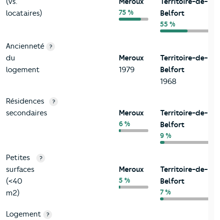
(vs.
Meroux
Territoire-de-
75 %
locataires)
Belfort
55 %
Ancienneté
?
du
Meroux
Territoire-de-
logement
1979
Belfort
1968
Résidences
?
secondaires
Meroux
Territoire-de-
6 %
Belfort
9 %
Petites
?
surfaces
Meroux
Territoire-de-
5 %
(<40
Belfort
7 %
m2)
Logement
?