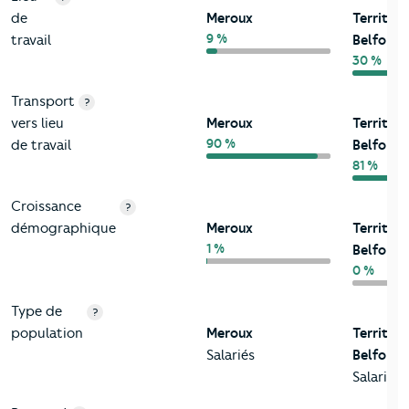
de
Meroux
Territoi
9 %
travail
Belfort
30 %
Transport
?
vers lieu
Meroux
Territoi
90 %
de travail
Belfort
81 %
Croissance
?
démographique
Meroux
Territoi
1 %
Belfort
0 %
Type de
?
population
Meroux
Territoi
Salariés
Belfort
Salariés