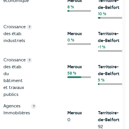
économique
Meroux
Territoire-
8 %
de-Belfort
10 %
Croissance
?
des étab.
Meroux
Territoire-
0 %
industriels
de-Belfort
-1 %
Croissance
?
des étab.
Meroux
Territoire-
58 %
du
de-Belfort
5 %
bâtiment
et travaux
publics
Agences
?
Immobilières
Meroux
Territoire-
0
de-Belfort
92