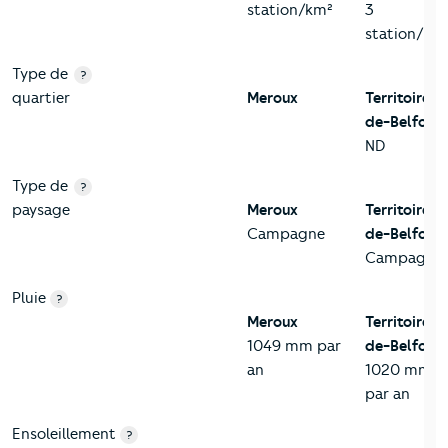
station/km²
3
station/km
Type de
?
quartier
Meroux
Territoire-
de-Belfort
ND
Type de
?
paysage
Meroux
Territoire-
Campagne
de-Belfort
Campagne
Pluie
?
Meroux
Territoire-
1049 mm par
de-Belfort
an
1020 mm
par an
Ensoleillement
?