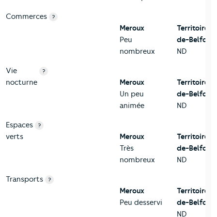
Commerces
?
Meroux
Territoire-
Peu
de-Belfort
nombreux
ND
Vie
?
nocturne
Meroux
Territoire-
Un peu
de-Belfort
animée
ND
Espaces
?
verts
Meroux
Territoire-
Très
de-Belfort
nombreux
ND
Transports
?
Meroux
Territoire-
Peu desservi
de-Belfort
ND