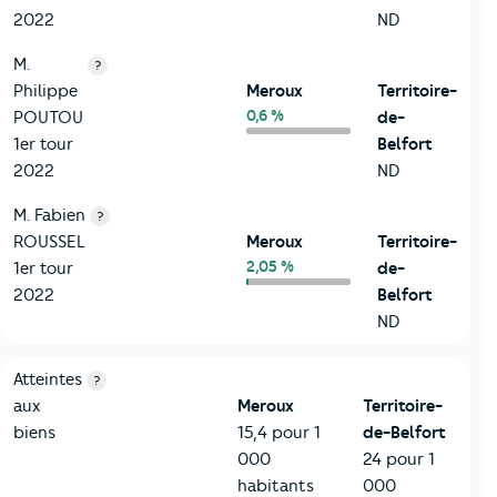
2022
ND
M.
?
Philippe
Meroux
Territoire-
0,6 %
POUTOU
de-
1er tour
Belfort
2022
ND
M. Fabien
?
ROUSSEL
Meroux
Territoire-
2,05 %
1er tour
de-
2022
Belfort
ND
7-Sécurité
Critères
Meroux
Comparé au département Territoire-de
Atteintes
?
aux
Meroux
Territoire-
biens
15,4 pour 1
de-Belfort
000
24 pour 1
habitants
000