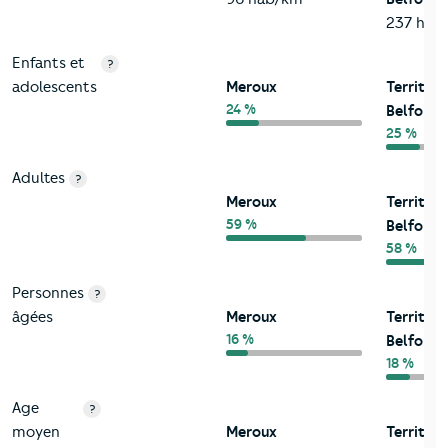
237 hab
Enfants et
?
adolescents
Meroux
Territoi
24 %
Belfort
25 %
Adultes
?
Meroux
Territoi
59 %
Belfort
58 %
Personnes
?
âgées
Meroux
Territoi
16 %
Belfort
18 %
Age
?
moyen
Meroux
Territoi