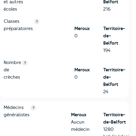
et autres
Belfort
écoles
216
Classes
?
préparatoires
Meroux
Territoire-
0
de-
Belfort
194
Nombre
?
de
Meroux
Territoire-
crèches
0
de-
Belfort
24
5-Commerces
Critères
Meroux
Comparé au département Territoire-de
Médecins
?
généralistes
Meroux
Territoire-
Aucun
de-Belfort
médecin
1280