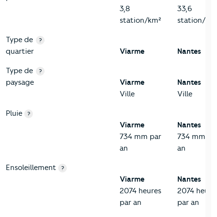
3,8
33,6
station/km²
station/km
Type de
?
quartier
Viarme
Nantes
Type de
?
paysage
Viarme
Nantes
Ville
Ville
Pluie
?
Viarme
Nantes
734 mm par
734 mm pa
an
an
Ensoleillement
?
Viarme
Nantes
2074 heures
2074 heure
par an
par an