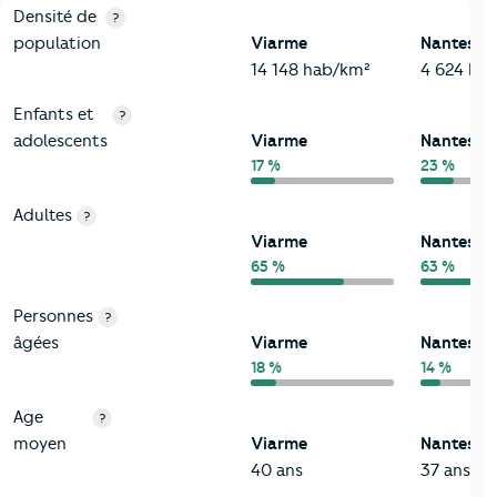
2-Habitants
Critères
Viarme
Comparé à la ville de Nantes
Densité de
?
population
Viarme
Nantes
14 148 hab/km²
4 624 ha
Enfants et
?
adolescents
Viarme
Nantes
17 %
23 %
Adultes
?
Viarme
Nantes
65 %
63 %
Personnes
?
âgées
Viarme
Nantes
18 %
14 %
Age
?
moyen
Viarme
Nantes
40 ans
37 ans