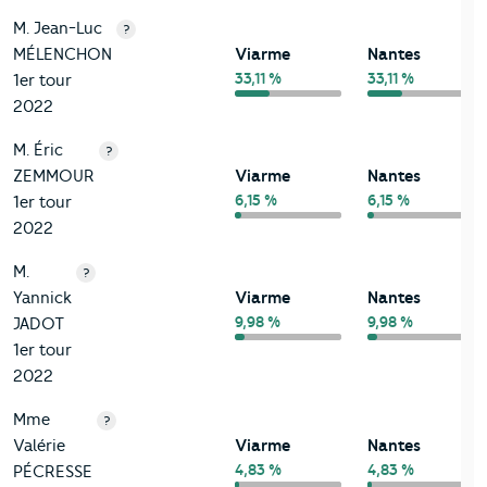
M. Jean-Luc
?
MÉLENCHON
Viarme
Nantes
33,11 %
33,11 %
1er tour
2022
M. Éric
?
ZEMMOUR
Viarme
Nantes
6,15 %
6,15 %
1er tour
2022
M.
?
Yannick
Viarme
Nantes
9,98 %
9,98 %
JADOT
1er tour
2022
Mme
?
Valérie
Viarme
Nantes
4,83 %
4,83 %
PÉCRESSE