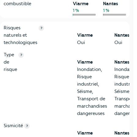
combustible
Viarme
Nantes
1 %
1 %
9-Diagnostic risques
Critères
Viarme
Comparé à la ville de Nantes
Risques
?
naturels et
Viarme
Nantes
technologiques
Oui
Oui
Type
?
de
Viarme
Nantes
risque
Inondation,
Inondatio
Risque
Risque
industriel,
industriel,
Séisme,
Séisme,
Transport de
Transport
marchandises
marchandi
dangereuses
dangereus
Sismicité
?
Viarme
Nantes