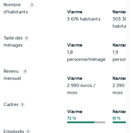
Nombre
?
d'habitants
Viarme
Nantes
3 676 habitants
303 382
habitants
Taille des
?
ménages
Viarme
Nantes
1,8
1,9
personne/ménage
personne
Revenu
?
mensuel
Viarme
Nantes
2 990 euros /
2 590 eur
mois
mois
Cadres
?
Viarme
Nantes
72 %
61 %
Employés
?