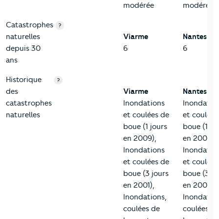
modérée
modérée
Catastrophes
?
naturelles
Viarme
Nantes
depuis 30
6
6
ans
Historique
?
des
Viarme
Nantes
catastrophes
Inondations
Inondatio
naturelles
et coulées de
et coulées
boue (1 jours
boue (1 jo
en 2009),
en 2009),
Inondations
Inondatio
et coulées de
et coulées
boue (3 jours
boue (3 jo
en 2001),
en 2001),
Inondations,
Inondatio
coulées de
coulées d