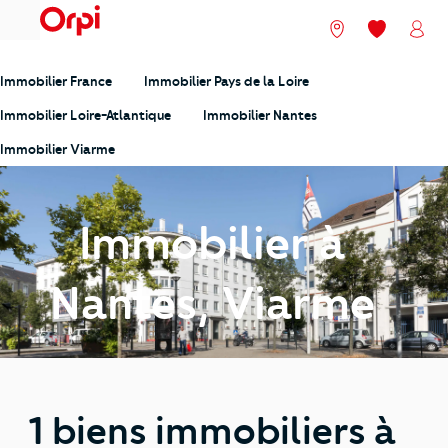
menu
Nos agences
Mes favori
Mon
Immobilier France
Immobilier Pays de la Loire
Immobilier Loire-Atlantique
Immobilier Nantes
Immobilier Viarme
Immobilier à
Nantes, Viarme
1 biens immobiliers à