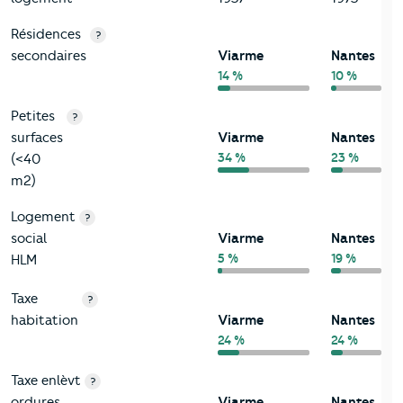
Résidences
?
secondaires
Viarme
Nantes
14 %
10 %
Petites
?
surfaces
Viarme
Nantes
34 %
23 %
(<40
m2)
Logement
?
social
Viarme
Nantes
5 %
19 %
HLM
Taxe
?
habitation
Viarme
Nantes
24 %
24 %
Taxe enlèvt
?
ordures
Viarme
Nantes