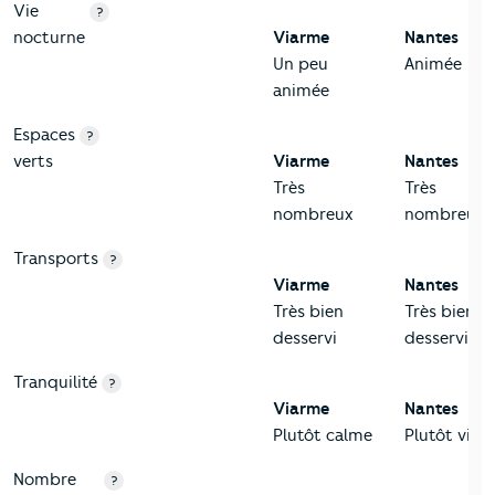
Vie
?
nocturne
Viarme
Nantes
Un peu
Animée
animée
Espaces
?
verts
Viarme
Nantes
Très
Très
nombreux
nombreux
Transports
?
Viarme
Nantes
Très bien
Très bien
desservi
desservi
Tranquilité
?
Viarme
Nantes
Plutôt calme
Plutôt viva
Nombre
?