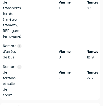
de
Viarme
Nantes
transports
1
59
ferrés
(=métro,
tramway,
RER, gare
ferroviaire)
Nombre
?
d'arrêts
Viarme
Nantes
de bus
0
1219
Nombre
?
de
Viarme
Nantes
terrains
2
276
et salles
de
sport