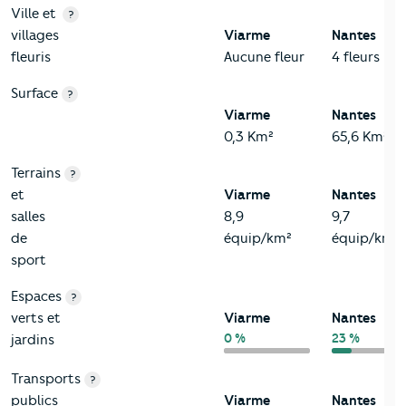
Ville et
?
villages
Viarme
Nantes
fleuris
Aucune fleur
4 fleurs
Surface
?
Viarme
Nantes
0,3 Km²
65,6 Km²
Terrains
?
et
Viarme
Nantes
salles
8,9
9,7
de
équip/km²
équip/km²
sport
Espaces
?
verts et
Viarme
Nantes
0 %
23 %
jardins
Transports
?
publics
Viarme
Nantes