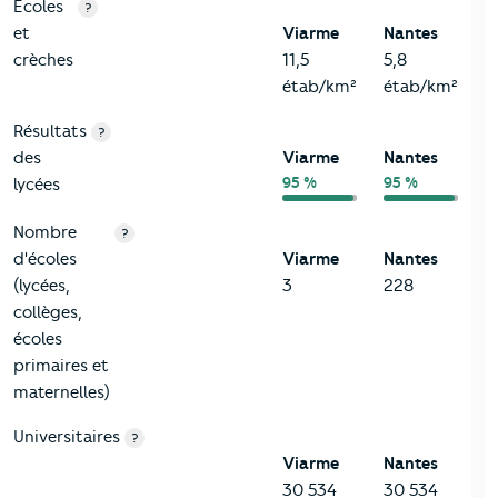
4-Education
Critères
Viarme
Comparé à la ville de Nantes
Ecoles
?
et
Viarme
Nantes
crèches
11,5
5,8
étab/km²
étab/km²
Résultats
?
des
Viarme
Nantes
95 %
95 %
lycées
Nombre
?
d'écoles
Viarme
Nantes
(lycées,
3
228
collèges,
écoles
primaires et
maternelles)
Universitaires
?
Viarme
Nantes
30 534
30 534