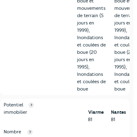
boue et
boue et
mouvements
mouveme
de terrain (5
de terrain 
jours en
jours en
1999),
1999),
Inondations
Inondatio
et coulées de
et coulées
boue (20
boue (20
jours en
jours en
1995),
1995),
Inondations
Inondatio
et coulées de
et coulées
boue
boue
10-Logement
Critères
Viarme
Comparé à la ville de Nantes
Potentiel
?
immobilier
Viarme
Nantes
B1
B1
Nombre
?