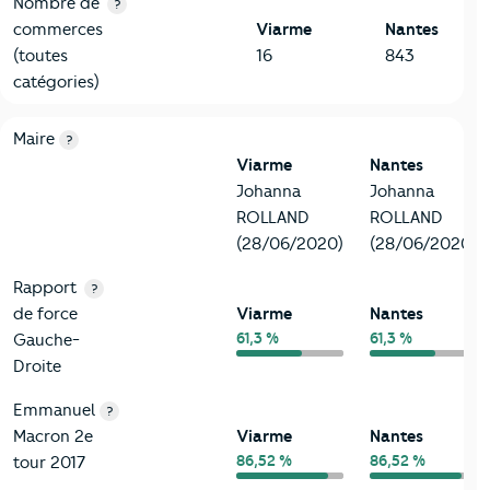
Nombre de
?
commerces
Viarme
Nantes
(toutes
16
843
catégories)
6-Politique
Critères
Viarme
Comparé à la ville de Nantes
Maire
?
Viarme
Nantes
Johanna
Johanna
ROLLAND
ROLLAND
(28/06/2020)
(28/06/2020)
Rapport
?
de force
Viarme
Nantes
61,3 %
61,3 %
Gauche-
Droite
Emmanuel
?
Macron 2e
Viarme
Nantes
86,52 %
86,52 %
tour 2017