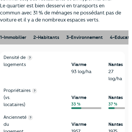
Le quartier est bien desservi en transports en
commun avec 31 % de ménages ne possédant pas de
voiture et il y a de nombreux espaces verts.
1-Immobilier
2-Habitants
3-Environnement
4-Educati
1-Immobilier
Critères
Viarme
Comparé à la ville de Nantes
Densité de
?
logements
Viarme
Nantes
93 log/ha
27
log/ha
Propriétaires
?
(vs.
Viarme
Nantes
33 %
37 %
locataires)
Ancienneté
?
du
Viarme
Nantes
logement
1957
1975