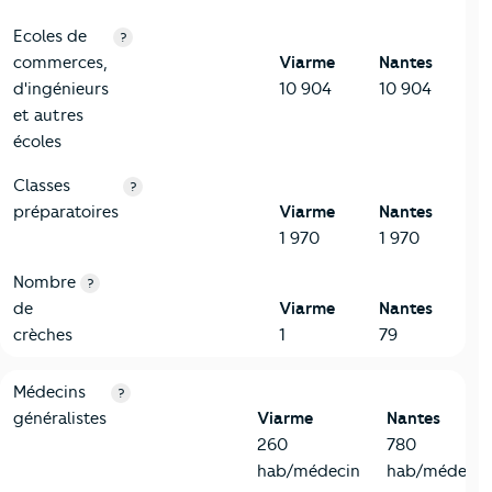
Ecoles de
?
commerces,
Viarme
Nantes
d'ingénieurs
10 904
10 904
et autres
écoles
Classes
?
préparatoires
Viarme
Nantes
1 970
1 970
Nombre
?
de
Viarme
Nantes
crèches
1
79
5-Commerces
Critères
Viarme
Comparé à la ville de Nantes
Médecins
?
généralistes
Viarme
Nantes
260
780
hab/médecin
hab/médecin