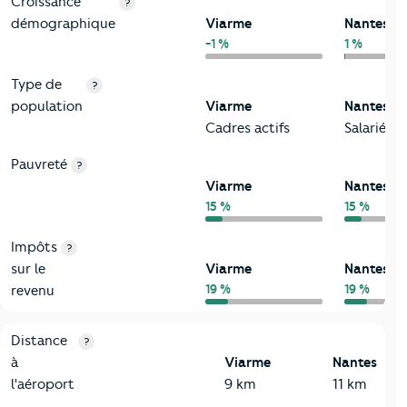
Croissance
?
démographique
Viarme
Nantes
-1 %
1 %
Type de
?
population
Viarme
Nantes
Cadres actifs
Salariés
Pauvreté
?
Viarme
Nantes
15 %
15 %
Impôts
?
sur le
Viarme
Nantes
19 %
19 %
revenu
3-Environnement
Critères
Viarme
Comparé à la ville de Nantes
Distance
?
à
Viarme
Nantes
l'aéroport
9 km
11 km