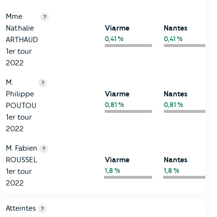
Mme
?
Nathalie
Viarme
Nantes
0,41 %
0,41 %
ARTHAUD
1er tour
2022
M.
?
Philippe
Viarme
Nantes
0,81 %
0,81 %
POUTOU
1er tour
2022
M. Fabien
?
ROUSSEL
Viarme
Nantes
1,8 %
1,8 %
1er tour
2022
7-Sécurité
Critères
Viarme
Comparé à la ville de Nantes
Atteintes
?