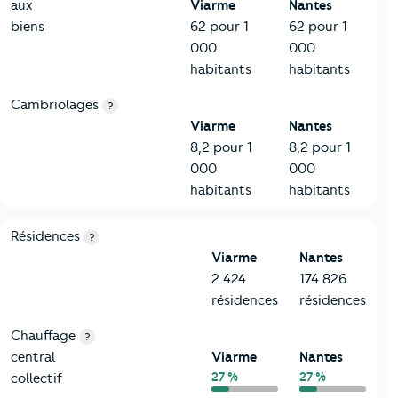
aux
Viarme
Nantes
biens
62 pour 1
62 pour 1
000
000
habitants
habitants
Cambriolages
?
Viarme
Nantes
8,2 pour 1
8,2 pour 1
000
000
habitants
habitants
8-Chauffage
Critères
Viarme
Comparé à la ville de Nantes
Résidences
?
Viarme
Nantes
2 424
174 826
résidences
résidences
Chauffage
?
central
Viarme
Nantes
27 %
27 %
collectif