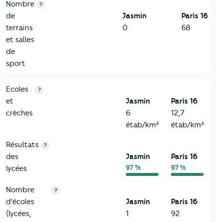
Nombre
?
de
Jasmin
Paris 16
terrains
0
68
et salles
de
sport
4-Education
Critères
Jasmin
Comparé à la ville de Paris 16
Ecoles
?
et
Jasmin
Paris 16
crèches
6
12,7
étab/km²
étab/km²
Résultats
?
des
Jasmin
Paris 16
97 %
97 %
lycées
Nombre
?
d'écoles
Jasmin
Paris 16
(lycées,
1
92