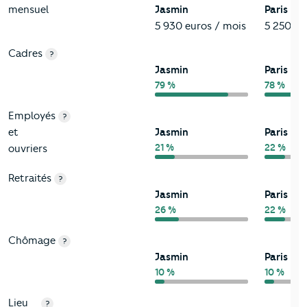
mensuel
Jasmin
Paris 16
5 930 euros / mois
5 250 eu
Cadres
?
Jasmin
Paris 16
79 %
78 %
Employés
?
et
Jasmin
Paris 16
21 %
22 %
ouvriers
Retraités
?
Jasmin
Paris 16
26 %
22 %
Chômage
?
Jasmin
Paris 16
10 %
10 %
Lieu
?