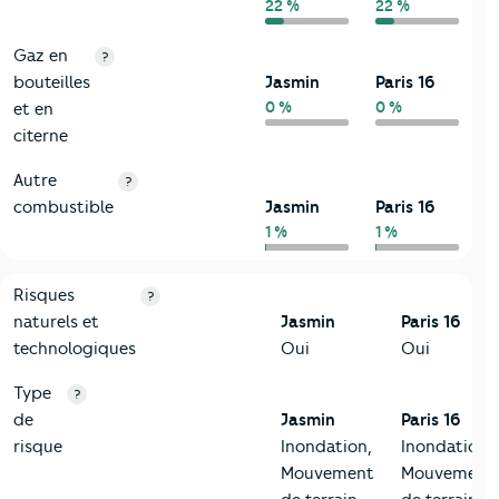
22 %
22 %
Gaz en
?
bouteilles
Jasmin
Paris 16
0 %
0 %
et en
citerne
Autre
?
combustible
Jasmin
Paris 16
1 %
1 %
9-Diagnostic risques
Critères
Jasmin
Comparé à la ville de Paris 16
Risques
?
naturels et
Jasmin
Paris 16
technologiques
Oui
Oui
Type
?
de
Jasmin
Paris 16
risque
Inondation,
Inondation,
Mouvement
Mouvement