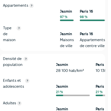
Appartements
?
Jasmin
Paris 16
97 %
98 %
Type
?
de
Jasmin
Paris 16
maison
Maisons
Appartements
de ville
de centre ville
2-Habitants
Critères
Jasmin
Comparé à la ville de Paris 16
Densité de
?
population
Jasmin
Paris 16
28 100 hab/km²
10 138 
Enfants et
?
adolescents
Jasmin
Paris 16
21 %
21 %
Adultes
?
Jasmin
Paris 16