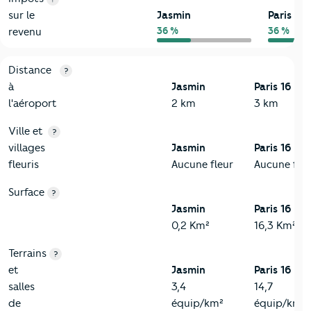
sur le
Jasmin
Paris 16
36 %
36 %
revenu
3-Environnement
Critères
Jasmin
Comparé à la ville de Paris 16
Distance
?
à
Jasmin
Paris 16
l'aéroport
2 km
3 km
Ville et
?
villages
Jasmin
Paris 16
fleuris
Aucune fleur
Aucune fleu
Surface
?
Jasmin
Paris 16
0,2 Km²
16,3 Km²
Terrains
?
et
Jasmin
Paris 16
salles
3,4
14,7
de
équip/km²
équip/km²