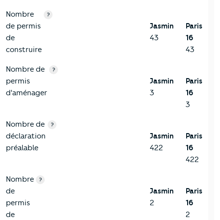
Nombre
?
de permis
Jasmin
Paris
de
43
16
construire
43
Nombre de
?
permis
Jasmin
Paris
d'aménager
3
16
3
Nombre de
?
déclaration
Jasmin
Paris
préalable
422
16
422
Nombre
?
de
Jasmin
Paris
permis
2
16
de
2