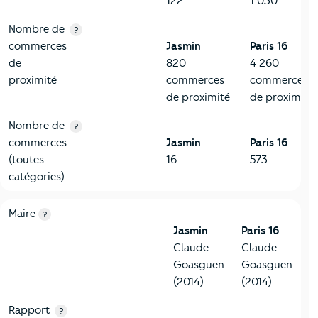
122
1 030
Nombre de
?
commerces
Jasmin
Paris 16
de
820
4 260
proximité
commerces
commerces
de proximité
de proximité
Nombre de
?
commerces
Jasmin
Paris 16
(toutes
16
573
catégories)
6-Politique
Critères
Jasmin
Comparé à la ville de Paris 16
Maire
?
Jasmin
Paris 16
Claude
Claude
Goasguen
Goasguen
(2014)
(2014)
Rapport
?