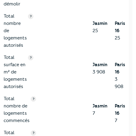
démolir
Total
?
nombre
Jasmin
Paris
de
25
16
logements
25
autorisés
Total
?
surface en
Jasmin
Paris
m² de
3 908
16
logements
3
autorisés
908
Total
?
nombre de
Jasmin
Paris
logements
7
16
commencés
7
Total
?