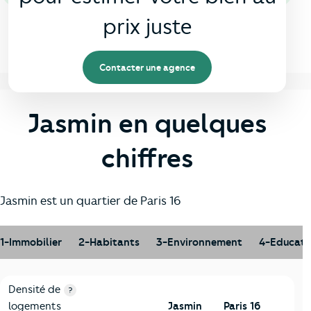
prix juste
Contacter une agence
Jasmin en quelques
chiffres
Jasmin est un quartier de Paris 16
1-Immobilier
2-Habitants
3-Environnement
4-Educati
1-Immobilier
Critères
Jasmin
Comparé à la ville de Paris 16
Densité de
?
logements
Jasmin
Paris 16