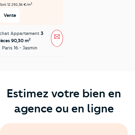
2
Soit 12 292,36 €/m
Vente
chat Appartement
3
Message
2
ièces 90,30 m
Paris 16 - Jasmin
Estimez votre bien en
agence ou en ligne