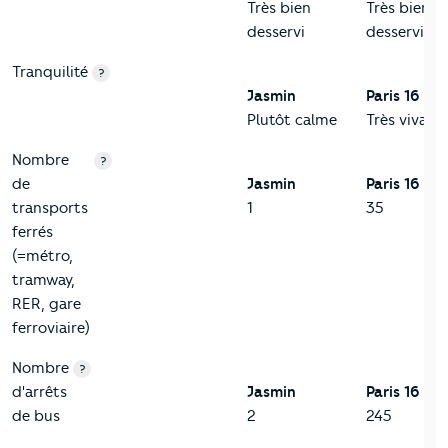
Très bien
Très bien
desservi
desservi
Tranquilité
?
Jasmin
Paris 16
Plutôt calme
Très vivant
Nombre
?
de
Jasmin
Paris 16
transports
1
35
ferrés
(=métro,
tramway,
RER, gare
ferroviaire)
Nombre
?
d'arrêts
Jasmin
Paris 16
de bus
2
245