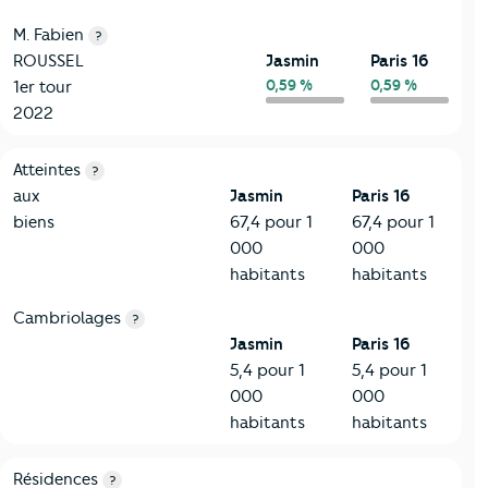
M. Fabien
?
ROUSSEL
Jasmin
Paris 16
0,59 %
0,59 %
1er tour
2022
7-Sécurité
Critères
Jasmin
Comparé à la ville de Paris 16
Atteintes
?
aux
Jasmin
Paris 16
biens
67,4 pour 1
67,4 pour 1
000
000
habitants
habitants
Cambriolages
?
Jasmin
Paris 16
5,4 pour 1
5,4 pour 1
000
000
habitants
habitants
8-Chauffage
Critères
Jasmin
Comparé à la ville de Paris 16
Résidences
?