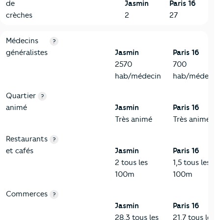
de
Jasmin
Paris 16
crèches
2
27
5-Commerces
Critères
Jasmin
Comparé à la ville de Paris 16
Médecins
?
généralistes
Jasmin
Paris 16
2570
700
hab/médecin
hab/médecin
Quartier
?
animé
Jasmin
Paris 16
Très animé
Très animé
Restaurants
?
et cafés
Jasmin
Paris 16
2 tous les
1,5 tous les
100m
100m
Commerces
?
Jasmin
Paris 16
28,3 tous les
21,7 tous les