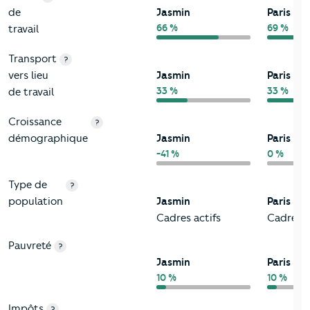
de
Jasmin
Paris 16
66 %
69 %
travail
Transport
?
vers lieu
Jasmin
Paris 16
33 %
33 %
de travail
Croissance
?
démographique
Jasmin
Paris 16
-41 %
0 %
Type de
?
population
Jasmin
Paris 16
Cadres actifs
Cadres a
Pauvreté
?
Jasmin
Paris 16
10 %
10 %
Impôts
?