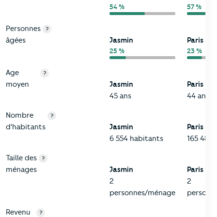
54 %
57 %
Personnes
?
âgées
Jasmin
Paris 16
25 %
23 %
Age
?
moyen
Jasmin
Paris 16
45 ans
44 ans
Nombre
?
d'habitants
Jasmin
Paris 16
6 554 habitants
165 487 
Taille des
?
ménages
Jasmin
Paris 16
2
2
personnes/ménage
personn
Revenu
?