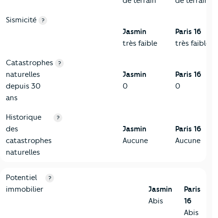
de terrain
de terrain
Sismicité
?
Jasmin
Paris 16
très faible
très faible
Catastrophes
?
naturelles
Jasmin
Paris 16
depuis 30
0
0
ans
Historique
?
des
Jasmin
Paris 16
catastrophes
Aucune
Aucune
naturelles
10-Logement
Critères
Jasmin
Comparé à la ville de Paris 16
Potentiel
?
immobilier
Jasmin
Paris
Abis
16
Abis