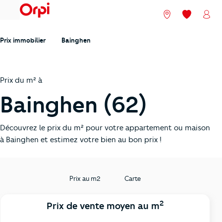
menu
Nos agences
Mes favori
Mon
Prix immobilier
Bainghen
Prix du m² à
Bainghen (62)
Découvrez le prix du m² pour votre appartement ou maison
à Bainghen et estimez votre bien au bon prix !
Prix au m2
Carte
2
Prix de vente moyen au m