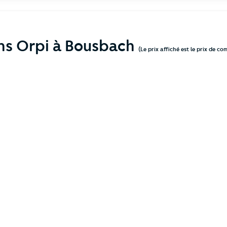
ens Orpi à Bousbach
(Le prix affiché est le prix de c