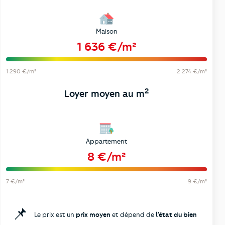
Maison
1 636 €/m²
1 290 €/m²
2 274 €/m²
2
Loyer moyen au m
Appartement
8 €/m²
7 €/m²
9 €/m²
📌
Le prix est un
prix moyen
et dépend de
l’état du bien