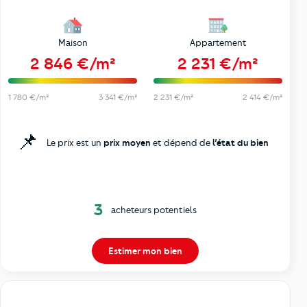
Maison
Appartement
2 846 €/m²
2 231 €/m²
1 780 €/m²
3 341 €/m²
2 231 €/m²
2 414 €/m²
📌
Le prix est un
prix moyen
et dépend de
l’état du bien
3
acheteurs potentiels
Estimer mon bien