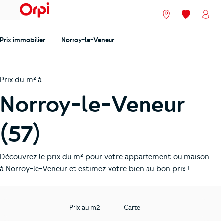
menu
Nos agences
Mes favori
Mon
Prix immobilier
Norroy-le-Veneur
Prix du m² à
Norroy-le-Veneur
(57)
Découvrez le prix du m² pour votre appartement ou maison
à Norroy-le-Veneur et estimez votre bien au bon prix !
Prix au m2
Carte