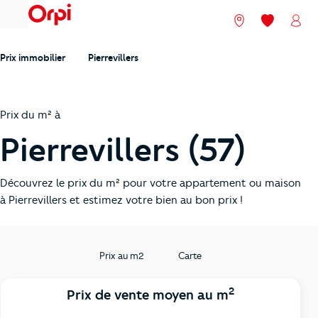
menu
Nos agences
Mes favori
Mon
Prix immobilier
Pierrevillers
Prix du m² à
Pierrevillers (57)
Découvrez le prix du m² pour votre appartement ou maison
à Pierrevillers et estimez votre bien au bon prix !
Prix au m2
Carte
2
Prix de vente moyen au m