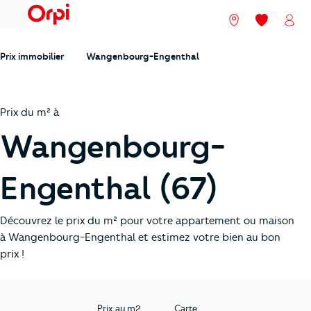
menu
Nos agences
Mes favori
Mon
Prix immobilier
Wangenbourg-Engenthal
Prix du m² à
Wangenbourg-
Engenthal (67)
Découvrez le prix du m² pour votre appartement ou maison
à Wangenbourg-Engenthal et estimez votre bien au bon
prix !
Prix au m2
Carte