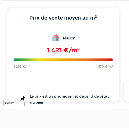
2
Prix de vente moyen au m
Maison
1 421 €/m²
1 258 €/m²
1 570 €/m²
📌
Le prix est un
prix moyen
et dépend de
l’état
du bien
500 km