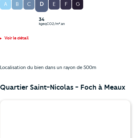
D
A
B
C
E
F
G
34
kgeqCO2/m².an
Voir le détail
Localisation du bien dans un rayon de 500m
Quartier Saint-Nicolas - Foch à
Meaux