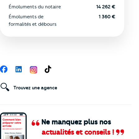
Émoluments du notaire
14 262
€
Émoluments de
1 360
€
formalités et débours
Suivez-nous
Facebook
LinkedIn
TikTok
🔍
Trouvez une agence
Ne manquez plus nos
actualités et conseils !