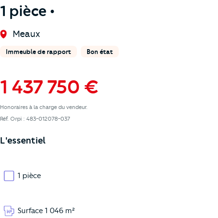
1 pièce •
Meaux
Immeuble de rapport
Bon état
1 437 750 €
Honoraires à la charge du vendeur.
Réf. Orpi : 483-012078-037
L'essentiel
1 pièce
Surface 1 046 m²