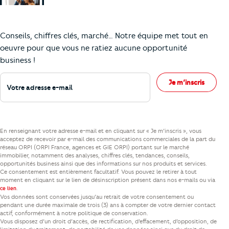
Comment je vais faire pour suivre le marc
Conseils, chiffres clés, marché… Notre équipe met tout en
oeuvre pour que vous ne ratiez aucune opportunité
business !
Votre adresse e-mail
Je m’inscris
En renseignant votre adresse e-mail et en cliquant sur « Je m’inscris », vous
acceptez de recevoir par e-mail des communications commerciales de la part du
réseau ORPI (ORPI France, agences et GIE ORPI) portant sur le marché
immobilier, notamment des analyses, chiffres clés, tendances, conseils,
opportunités business ainsi que des informations sur nos produits et services.
Ce consentement est entièrement facultatif. Vous pouvez le retirer à tout
moment en cliquant sur le lien de désinscription présent dans nos e-mails ou via
.
ce lien
Vos données sont conservées jusqu’au retrait de votre consentement ou
pendant une durée maximale de trois (3) ans à compter de votre dernier contact
actif, conformément à notre politique de conservation.
Vous disposez d’un droit d’accès, de rectification, d’effacement, d’opposition, de