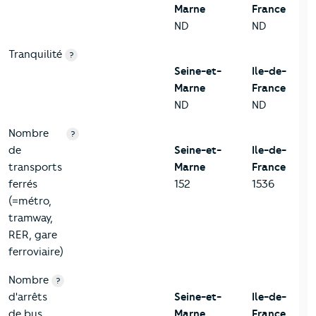
Marne
France
ND
ND
Tranquilité
?
Seine-et-
Ile-de-
Marne
France
ND
ND
Nombre
?
de
Seine-et-
Ile-de-
transports
Marne
France
ferrés
152
1536
(=métro,
tramway,
RER, gare
ferroviaire)
Nombre
?
d'arrêts
Seine-et-
Ile-de-
de bus
Marne
France