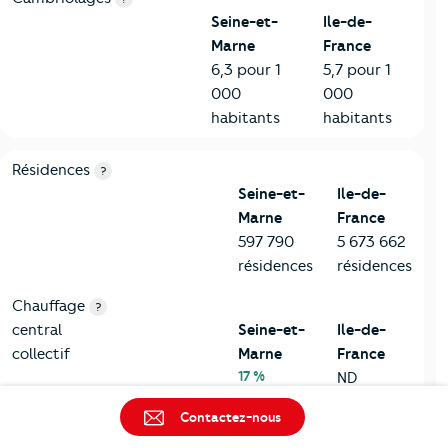
Seine-et-
Ile-de-
Marne
France
6,3 pour 1
5,7 pour 1
000
000
habitants
habitants
8-Chauffage
Critères
Seine-et-Marne
Comparé à la région Ile-de-Fr
Résidences
?
Seine-et-
Ile-de-
Marne
France
597 790
5 673 662
résidences
résidences
Chauffage
?
central
Seine-et-
Ile-de-
collectif
Marne
France
17 %
ND
Contactez-nous
Chauffage
?
central
Seine-et-
Ile-de-