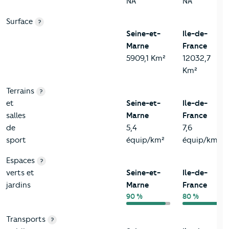
NA
NA
Surface
?
Seine-et-
Ile-de-
Marne
France
5909,1 Km²
12032,7
Km²
Terrains
?
et
Seine-et-
Ile-de-
salles
Marne
France
de
5,4
7,6
sport
équip/km²
équip/km²
Espaces
?
verts et
Seine-et-
Ile-de-
jardins
Marne
France
90 %
80 %
Transports
?