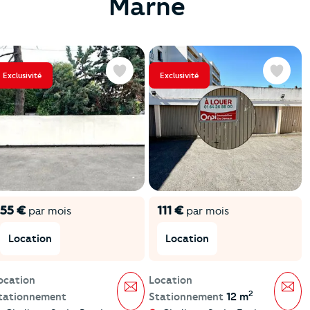
Marne
Exclusivité
Exclusivité
Favoris
Favoris
55 €
111 €
par mois
par mois
Location
Location
ocation
Location
Message
Mes
2
tationnement
Stationnement
12 m