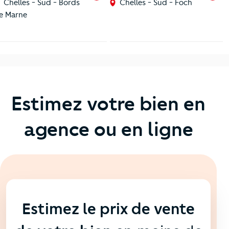
Chelles - Sud - Bords
Chelles - Sud - Foch
e Marne
Estimez votre bien en
agence ou en ligne
En ligne
💻
Estimez le prix de vente