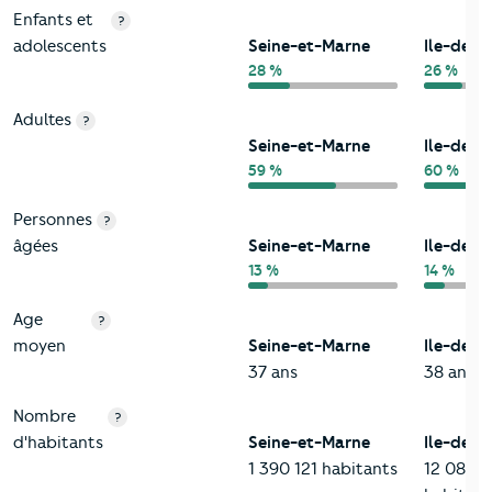
Enfants et
?
adolescents
Seine-et-Marne
Ile-de-F
28 %
26 %
Adultes
?
Seine-et-Marne
Ile-de-F
59 %
60 %
Personnes
?
âgées
Seine-et-Marne
Ile-de-F
13 %
14 %
Age
?
moyen
Seine-et-Marne
Ile-de-F
37 ans
38 ans
Nombre
?
d'habitants
Seine-et-Marne
Ile-de-F
1 390 121 habitants
12 082 1