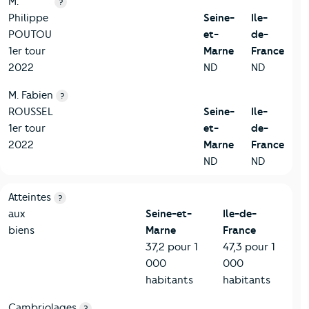
M.
?
Philippe
Seine-
Ile-
POUTOU
et-
de-
1er tour
Marne
France
2022
ND
ND
M. Fabien
?
ROUSSEL
Seine-
Ile-
1er tour
et-
de-
2022
Marne
France
ND
ND
7-Sécurité
Critères
Seine-et-Marne
Comparé à la région Ile-de-Fr
Atteintes
?
aux
Seine-et-
Ile-de-
biens
Marne
France
37,2 pour 1
47,3 pour 1
000
000
habitants
habitants
Cambriolages
?