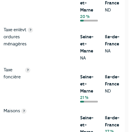
et-
France
Marne
ND
20 %
Taxe enlèvt
?
ordures
Seine-
Ile-de-
ménagères
et-
France
Marne
NA
NA
Taxe
?
foncière
Seine-
Ile-de-
et-
France
Marne
ND
21 %
Maisons
?
Seine-
Ile-de-
et-
France
27 %