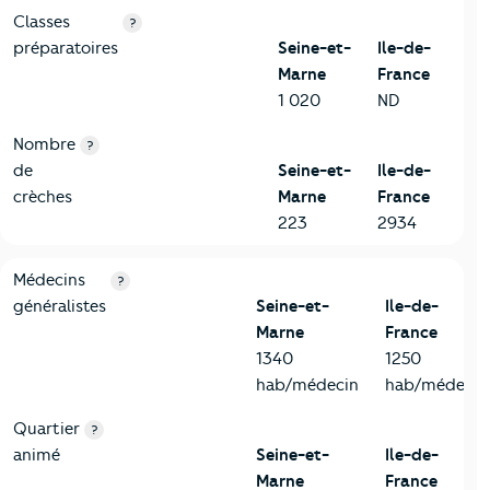
Classes
?
préparatoires
Seine-et-
Ile-de-
Marne
France
1 020
ND
Nombre
?
de
Seine-et-
Ile-de-
crèches
Marne
France
223
2934
5-Commerces
Critères
Seine-et-Marne
Comparé à la région Ile-de-Fr
Médecins
?
généralistes
Seine-et-
Ile-de-
Marne
France
1340
1250
hab/médecin
hab/médecin
Quartier
?
animé
Seine-et-
Ile-de-
Marne
France