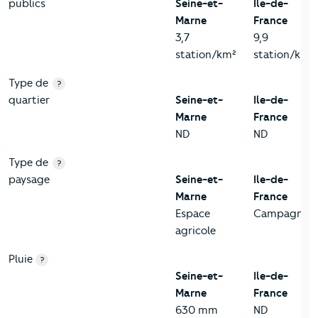
publics
Seine-et-
Ile-de-
Marne
France
3,7
9,9
station/km²
station/km²
Type de
?
quartier
Seine-et-
Ile-de-
Marne
France
ND
ND
Type de
?
paysage
Seine-et-
Ile-de-
Marne
France
Espace
Campagne
agricole
Pluie
?
Seine-et-
Ile-de-
Marne
France
630 mm
ND