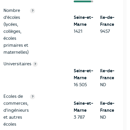
Nombre
?
d'écoles
Seine-et-
Ile-de-
(lycées,
Marne
France
collèges,
1421
9457
écoles
primaires et
maternelles)
Universitaires
?
Seine-et-
Ile-de-
Marne
France
16 505
ND
Ecoles de
?
commerces,
Seine-et-
Ile-de-
d'ingénieurs
Marne
France
et autres
3 787
ND
écoles