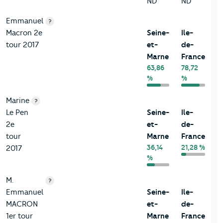
ND
ND
Emmanuel
?
Macron 2e
Seine-
Ile-
tour 2017
et-
de-
Marne
France
63,86
78,72
%
%
Marine
?
Le Pen
Seine-
Ile-
2e
et-
de-
tour
Marne
France
36,14
21,28 %
2017
%
M.
?
Emmanuel
Seine-
Ile-
MACRON
et-
de-
1er tour
Marne
France