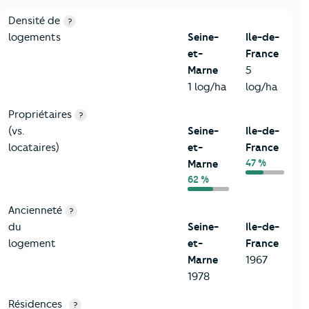
1-Immobilier
Critères
Seine-et-Marne
Comparé à la région Ile-de-Fr
Densité de
?
logements
Seine-
Ile-de-
et-
France
Marne
5
1 log/ha
log/ha
Propriétaires
?
(vs.
Seine-
Ile-de-
locataires)
et-
France
47 %
Marne
62 %
Ancienneté
?
du
Seine-
Ile-de-
logement
et-
France
Marne
1967
1978
Résidences
?