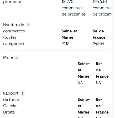
proximité
18 770
195 530
commerces
commerces
de proximité
de proximité
Nombre de
?
commerces
Seine-et-
Ile-de-
(toutes
Marne
France
catégories)
2112
24504
6-Politique
Critères
Seine-et-Marne
Comparé à la région Ile-de-Fr
Maire
?
Seine-
Ile-
et-
de-
Marne
France
NA
NA
Rapport
?
de force
Seine-
Ile-
Gauche-
et-
de-
Droite
Marne
France