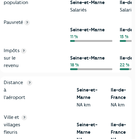
population
Seine-et-Marne
Ile-de-F
Salariés
Salariés
Pauvreté
?
Seine-et-Marne
Ile-de-F
11 %
15 %
Impôts
?
sur le
Seine-et-Marne
Ile-de-F
18 %
22 %
revenu
3-Environnement
Critères
Seine-et-Marne
Comparé à la région Ile-de-Fr
Distance
?
à
Seine-et-
Ile-de-
l'aéroport
Marne
France
NA km
NA km
Ville et
?
villages
Seine-et-
Ile-de-
fleuris
Marne
France