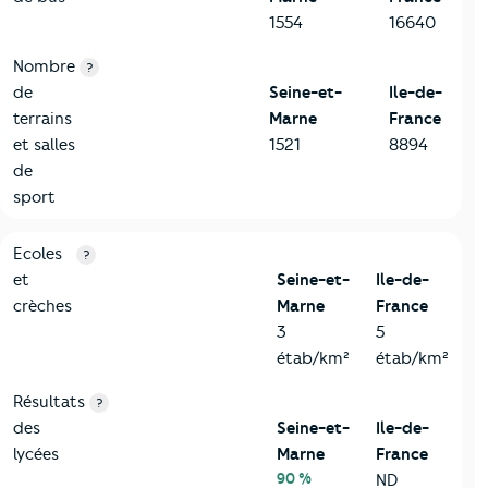
1554
16640
Nombre
?
de
Seine-et-
Ile-de-
terrains
Marne
France
et salles
1521
8894
de
sport
4-Education
Critères
Seine-et-Marne
Comparé à la région Ile-de-Fr
Ecoles
?
et
Seine-et-
Ile-de-
crèches
Marne
France
3
5
étab/km²
étab/km²
Résultats
?
des
Seine-et-
Ile-de-
lycées
Marne
France
90 %
ND