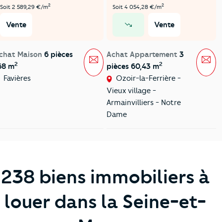
2
2
Soit 2 589,29 €/m
Soit 4 054,28 €/m
Vente
Vente
prix en baisse
chat Maison
6 pièces
Achat Appartement
3
Message
Mes
2
2
68 m
pièces 60,43 m
Favières
Ozoir-la-Ferrière -
Vieux village -
Armainvilliers - Notre
Dame
238 biens immobiliers à
louer dans la Seine-et-