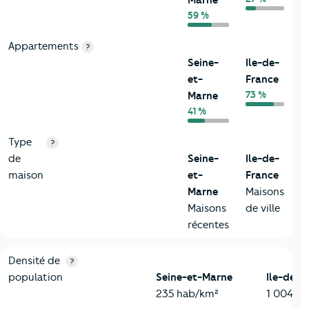
Marne
59 %
Appartements
?
Seine-
Ile-de-
et-
France
73 %
Marne
41 %
Type
?
de
Seine-
Ile-de-
maison
et-
France
Marne
Maisons
Maisons
de ville
récentes
2-Habitants
Critères
Seine-et-Marne
Comparé à la région Ile-de-Fr
Densité de
?
population
Seine-et-Marne
Ile-de-F
235 hab/km²
1 004 h