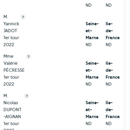
ND
ND
M.
?
Yannick
Seine-
Ile-
JADOT
et-
de-
1er tour
Marne
France
2022
ND
ND
Mme
?
Valérie
Seine-
Ile-
PÉCRESSE
et-
de-
1er tour
Marne
France
2022
ND
ND
M.
?
Nicolas
Seine-
Ile-
DUPONT
et-
de-
-AIGNAN
Marne
France
1er tour
ND
ND