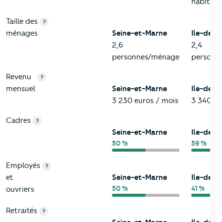
habitant
Taille des
?
ménages
Seine-et-Marne
Ile-de-F
2,6
2,4
personnes/ménage
personn
Revenu
?
mensuel
Seine-et-Marne
Ile-de-F
3 230 euros / mois
3 340 eu
Cadres
?
Seine-et-Marne
Ile-de-F
50 %
59 %
Employés
?
et
Seine-et-Marne
Ile-de-F
50 %
41 %
ouvriers
Retraités
?