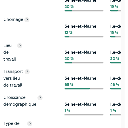
Seine-et-Marne
Ile-de-F
20 %
19 %
Chômage
?
Seine-et-Marne
Ile-de-F
12 %
13 %
Lieu
?
de
Seine-et-Marne
Ile-de-F
20 %
30 %
travail
Transport
?
vers lieu
Seine-et-Marne
Ile-de-F
65 %
46 %
de travail
Croissance
?
démographique
Seine-et-Marne
Ile-de-F
1 %
1 %
Type de
?