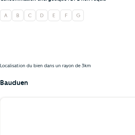
A
B
C
D
E
F
G
Localisation du bien dans un rayon de 3km
Bauduen