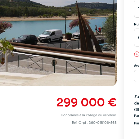
Nu
Av
In
J’
299 000 €
de
GIE
Honoraires à la charge du vendeur.
Pa
Réf. Orpi : 260-018106-568
Pa