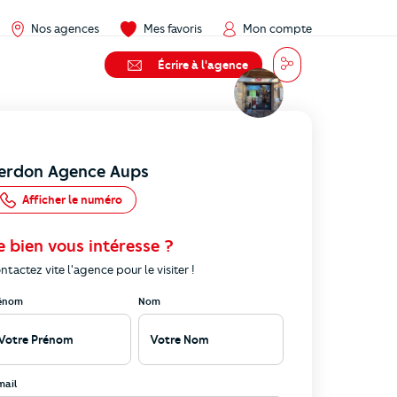
Nos agences
Mes favoris
Mon compte
Partager
Message
Écrire à l'agence
erdon Agence Aups
Afficher le numéro
e bien vous intéresse ?
ntactez vite l'agence pour le visiter !
énom
Nom
mail