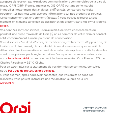
acceptez de recevoir par e-mail des communications commerciales de la part du
réseau ORPI (ORPI France, agences et GIE ORPI) portant sur le marché
immobilier, notamment des analyses, chiffres clés, tendances, conseils,
opportunités business ainsi que des informations sur nos produits et services.
Ce consentement est entièrement facultatif. Vous pouvez le retirer à tout
moment en cliquant sur le lien de désinscription présent dans nos e-mails ou via
.
ce lien
Vos données sont conservées jusqu’au retrait de votre consentement ou
pendant une durée maximale de trois (3) ans à compter de votre dernier contact
actif, conformément à notre politique de conservation.
Vous disposez d’un droit d’accès, de rectification, d’effacement, d’opposition, de
limitation du traitement, de portabilité de vos données ainsi que du droit de
définir des directives relatives au sort de vos données après votre décès, dans les
conditions prévues par la réglementation. Vous pouvez exercer vos droits via
notre
ou par courrier à l’adresse suivante : Orpi France – 20 rue
formulaire dédié
Charles Paradinas – 92110 Clichy.
Pour en savoir plus sur le traitement de vos données personnelles, consultez
notre
.
Politique de protection des données
Si vous estimez, après nous avoir contactés, que vos droits ne sont pas
respectés, vous pouvez introduire une réclamation auprès de la CNIL :
.
www.cnil.fr
Copyright 2026 Orpi.
Tous droits réservés.