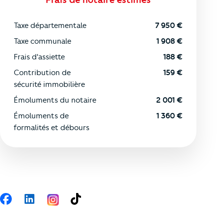
Taxe départementale
7 950
€
Taxe communale
1 908
€
Frais d'assiette
188
€
Contribution de
159
€
sécurité immobilière
Émoluments du notaire
2 001
€
Émoluments de
1 360
€
formalités et débours
Suivez-nous
Facebook
LinkedIn
TikTok