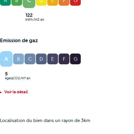
C
A
B
D
E
F
G
122
kWh/m2.an
Emission de gaz
A
B
C
D
E
F
G
5
kgeqCO2/m².an
Voir le détail
Localisation du bien dans un rayon de 3km