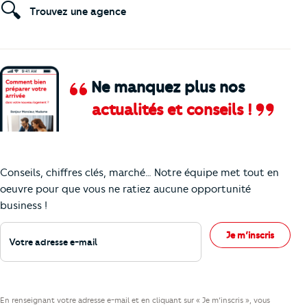
🔍
Trouvez une agence
Ne manquez plus nos
actualités et conseils !
Comment je vais faire pour suivre le marc
Conseils, chiffres clés, marché… Notre équipe met tout en
oeuvre pour que vous ne ratiez aucune opportunité
business !
Votre adresse e-mail
Je m’inscris
En renseignant votre adresse e-mail et en cliquant sur « Je m’inscris », vous