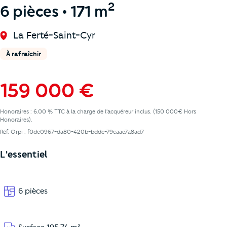
2
6 pièces • 171 m
La Ferté-Saint-Cyr
À rafraîchir
159 000 €
Honoraires : 6.00 % TTC à la charge de l'acquéreur inclus. (150 000€ Hors
Honoraires).
Réf. Orpi : f0de0967-da80-420b-bddc-79caae7a8ad7
L'essentiel
6 pièces