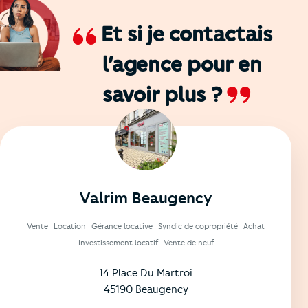
Et si je contactais
l’agence
pour en
savoir plus ?
Valrim Beaugency
Vente
Location
Gérance locative
Syndic de copropriété
Achat
Investissement locatif
Vente de neuf
14 Place Du Martroi
45190 Beaugency