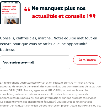
Ne manquez plus nos
actualités et conseils !
Comment je vais faire pour suivre le marc
Conseils, chiffres clés, marché… Notre équipe met tout en
oeuvre pour que vous ne ratiez aucune opportunité
business !
Votre adresse e-mail
Je m’inscris
En renseignant votre adresse e-mail et en cliquant sur « Je m’inscris », vous
acceptez de recevoir par e-mail des communications commerciales de la part du
réseau ORPI (ORPI France, agences et GIE ORPI) portant sur le marché
immobilier, notamment des analyses, chiffres clés, tendances, conseils,
opportunités business ainsi que des informations sur nos produits et services.
Ce consentement est entièrement facultatif. Vous pouvez le retirer à tout
moment en cliquant sur le lien de désinscription présent dans nos e-mails ou via