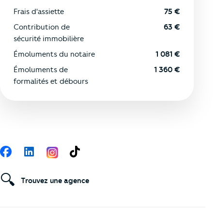
Frais d'assiette
75
€
Contribution de
63
€
sécurité immobilière
Émoluments du notaire
1 081
€
Émoluments de
1 360
€
formalités et débours
Suivez-nous
Facebook
LinkedIn
TikTok
🔍
Trouvez une agence