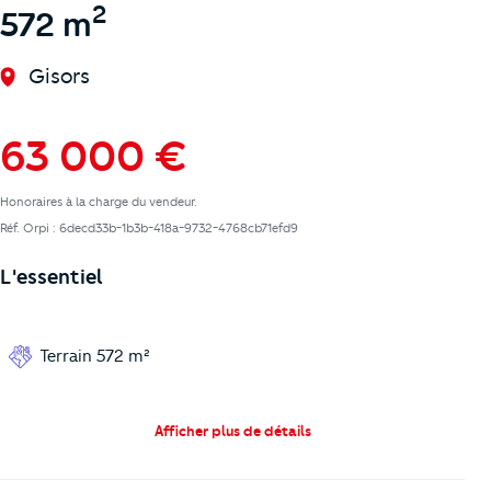
2
572 m
Gisors
63 000 €
Honoraires à la charge du vendeur.
Réf. Orpi : 6decd33b-1b3b-418a-9732-4768cb71efd9
L'essentiel
Terrain 572 m²
Afficher plus de détails