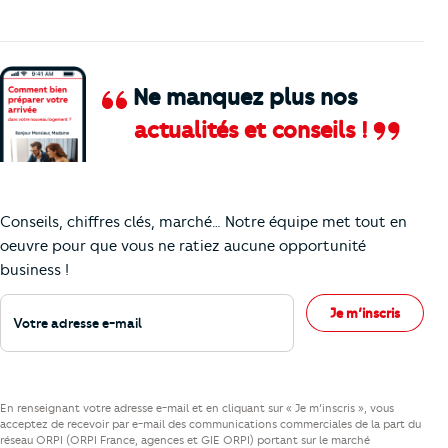
Ne manquez plus nos
actualités et conseils !
Comment je vais faire pour suivre le marc
Conseils, chiffres clés, marché… Notre équipe met tout en
oeuvre pour que vous ne ratiez aucune opportunité
business !
Votre adresse e-mail
Je m’inscris
En renseignant votre adresse e-mail et en cliquant sur « Je m’inscris », vous
acceptez de recevoir par e-mail des communications commerciales de la part du
réseau ORPI (ORPI France, agences et GIE ORPI) portant sur le marché