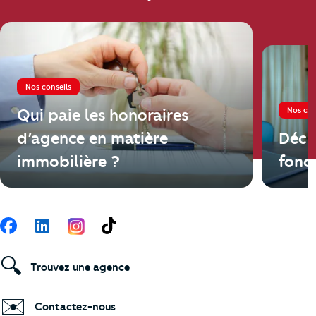
Nos conseils
Nos con
Qui paie les honoraires
d’agence en matière
Décl
immobilière ?
fonci
Suivez-nous
Facebook
LinkedIn
TikTok
🔍
Trouvez une agence
✉️
Contactez-nous