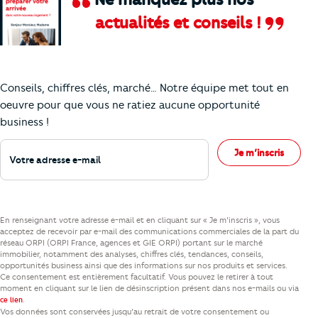
actualités et conseils !
Comment je vais faire pour suivre le marc
Conseils, chiffres clés, marché… Notre équipe met tout en
oeuvre pour que vous ne ratiez aucune opportunité
business !
Votre adresse e-mail
Je m’inscris
En renseignant votre adresse e-mail et en cliquant sur « Je m’inscris », vous
acceptez de recevoir par e-mail des communications commerciales de la part du
réseau ORPI (ORPI France, agences et GIE ORPI) portant sur le marché
immobilier, notamment des analyses, chiffres clés, tendances, conseils,
opportunités business ainsi que des informations sur nos produits et services.
Ce consentement est entièrement facultatif. Vous pouvez le retirer à tout
moment en cliquant sur le lien de désinscription présent dans nos e-mails ou via
.
ce lien
Vos données sont conservées jusqu’au retrait de votre consentement ou