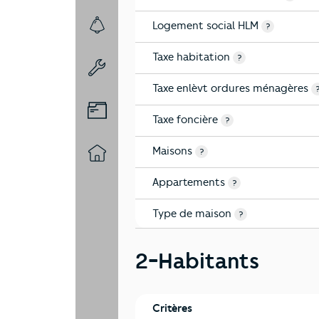
Logement social HLM
?
7-Sécurité
Taxe habitation
?
8-Chauffage
Taxe enlèvt ordures ménagères
9-Diagnostic risques
Taxe foncière
?
Maisons
?
10-Logement
Appartements
?
Type de maison
?
2-Habitants
Critères