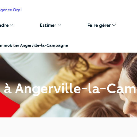
agence Orpi
ndre
Estimer
Faire gérer
Immobilier Angerville-la-Campagne
r à Angerville-la-Ca