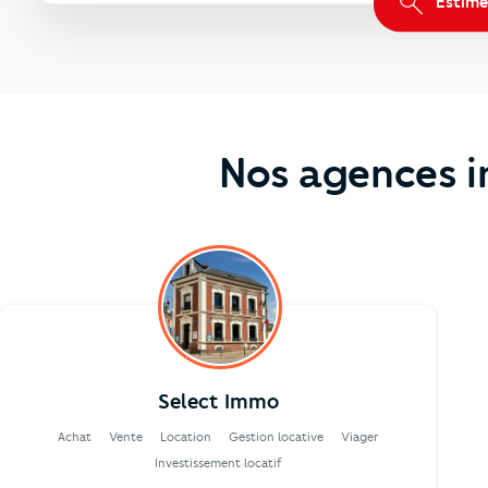
Estime
Nos agences 
Select Immo
Achat
Vente
Location
Gestion locative
Viager
Investissement locatif