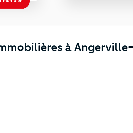
r mon bien
immobilières à Angervill