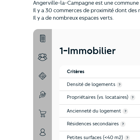
Angerville-la-Campagne est une commune 
Il y a 30 commerces de proximité dont des 
Il y a de nombreux espaces verts.
1-Immobilier
1-Immobilier
2-Habitants
Critères
3-Environnement
Densité de logements
?
Propriétaires (vs. locataires)
4-Education
?
Ancienneté du logement
?
5-Commerces
Résidences secondaires
?
6-Politique
Petites surfaces (<40 m2)
?