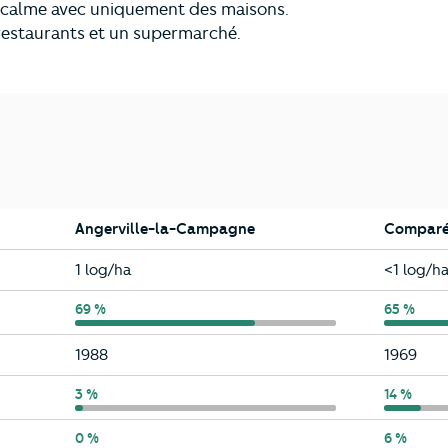
calme avec uniquement des maisons.
restaurants et un supermarché.
Angerville-la-Campagne
Comparé
Angerville-la-Campagne
Eure
1 log/ha
<1 log/h
Angerville-la-Campagne
69 %
Eure
65 %
Angerville-la-Campagne
Eure
1988
1969
Angerville-la-Campagne
3 %
Eure
14 %
Angerville-la-Campagne
0 %
Eure
6 %