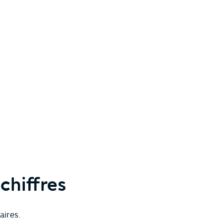
chiffres
ires.