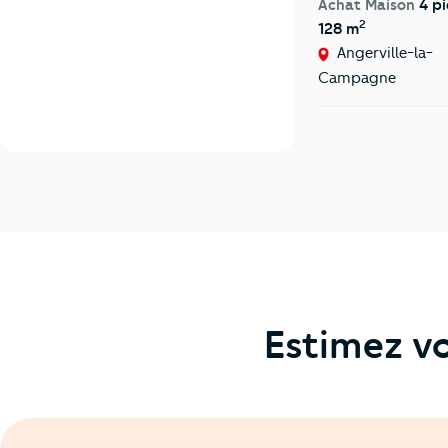
Achat Maison
4 pi
2
128 m
Angerville-la-
Campagne
Estimez vo