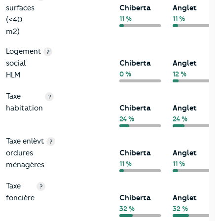
surfaces
Chiberta
Anglet
11 %
11 %
(<40
m2)
Logement
?
social
Chiberta
Anglet
0 %
12 %
HLM
Taxe
?
habitation
Chiberta
Anglet
24 %
24 %
Taxe enlèvt
?
ordures
Chiberta
Anglet
11 %
11 %
ménagères
Taxe
?
foncière
Chiberta
Anglet
32 %
32 %