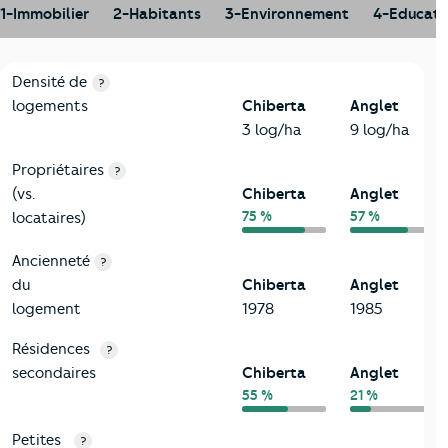
1-Immobilier
2-Habitants
3-Environnement
4-Educati
1-Immobilier
Critères
Chiberta
Comparé à la ville de Anglet
Densité de
?
logements
Chiberta
Anglet
3 log/ha
9 log/ha
Propriétaires
?
(vs.
Chiberta
Anglet
75 %
57 %
locataires)
Ancienneté
?
du
Chiberta
Anglet
logement
1978
1985
Résidences
?
secondaires
Chiberta
Anglet
55 %
21 %
Petites
?