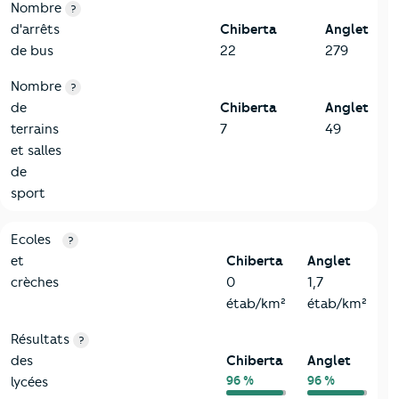
Nombre
?
d'arrêts
Chiberta
Anglet
de bus
22
279
Nombre
?
de
Chiberta
Anglet
terrains
7
49
et salles
de
sport
4-Education
Critères
Chiberta
Comparé à la ville de Anglet
Ecoles
?
et
Chiberta
Anglet
crèches
0
1,7
étab/km²
étab/km²
Résultats
?
des
Chiberta
Anglet
96 %
96 %
lycées