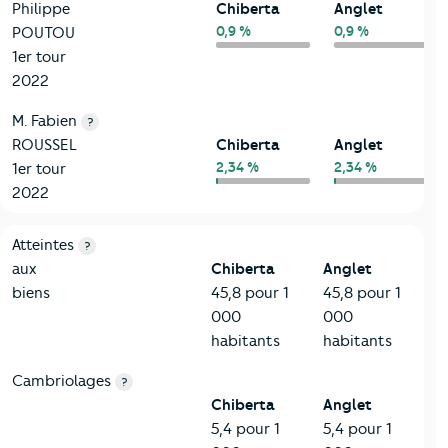
Philippe
Chiberta
Anglet
0,9 %
0,9 %
POUTOU
1er tour
2022
M. Fabien
?
ROUSSEL
Chiberta
Anglet
2,34 %
2,34 %
1er tour
2022
7-Sécurité
Critères
Chiberta
Comparé à la ville de Anglet
Atteintes
?
aux
Chiberta
Anglet
biens
45,8 pour 1
45,8 pour 1
000
000
habitants
habitants
Cambriolages
?
Chiberta
Anglet
5,4 pour 1
5,4 pour 1