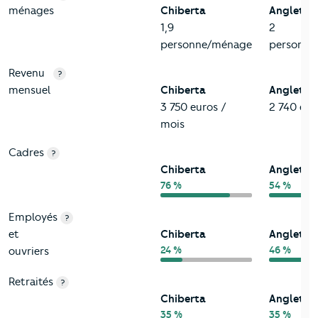
ménages
Chiberta
Anglet
1,9
2
personne/ménage
personne
Revenu
?
mensuel
Chiberta
Anglet
3 750 euros /
2 740 eur
mois
Cadres
?
Chiberta
Anglet
76 %
54 %
Employés
?
et
Chiberta
Anglet
24 %
46 %
ouvriers
Retraités
?
Chiberta
Anglet
35 %
35 %