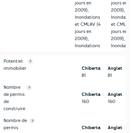
jours en
jours en
2009),
2009),
Inondations
Inondatio
et CMLAV (4
et CMLAV 
jours en
jours en
2009),
2009),
Inondations
Inondatio
10-Logement
Critères
Chiberta
Comparé à la ville de Anglet
Potentiel
?
immobilier
Chiberta
Anglet
B1
B1
Nombre
?
de permis
Chiberta
Anglet
de
160
160
construire
Nombre de
?
permis
Chiberta
Anglet