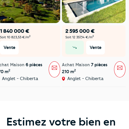
1 840 000 €
2 595 000 €
2
2
Soit 10 823,53 €/m
Soit 12 357,14 €/m
Vente
Vente
prix en baisse
chat Maison
6 pièces
Achat Maison
7 pièces
Message
Mes
2
2
70 m
210 m
Anglet - Chiberta
Anglet - Chiberta
Estimez votre bien en