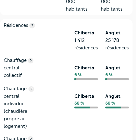
000
000
habitants
habitants
8-Chauffage
Critères
Chiberta
Comparé à la ville de Anglet
Résidences
?
Chiberta
Anglet
1 412
25 178
résidences
résidences
Chauffage
?
central
Chiberta
Anglet
6 %
6 %
collectif
Chauffage
?
central
Chiberta
Anglet
68 %
68 %
individuel
(chaudière
propre au
logement)
Chauffage
?