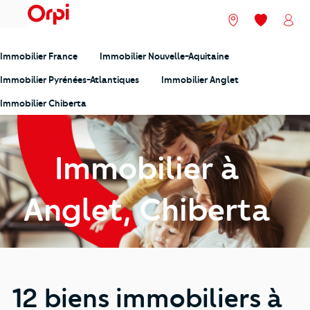
menu
Nos agences
Mes favori
Mon
Immobilier France
Immobilier Nouvelle-Aquitaine
Immobilier Pyrénées-Atlantiques
Immobilier Anglet
Immobilier Chiberta
Immobilier à
Anglet, Chiberta
12 biens immobiliers à