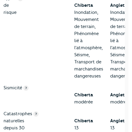
de
Chiberta
Anglet
risque
Inondation,
Inondatio
Mouvement
Mouveme
de terrain,
de terrain,
Phénomène
Phénomèn
lié à
lié à
l'atmosphère,
l'atmosph
Séisme,
Séisme,
Transport de
Transport
marchandises
marchandi
dangereuses
dangereus
Sismicité
?
Chiberta
Anglet
modérée
modérée
Catastrophes
?
naturelles
Chiberta
Anglet
depuis 30
13
13