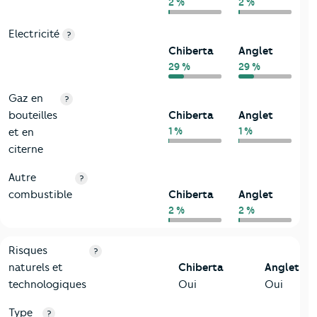
2 %
2 %
Electricité
?
Chiberta
Anglet
29 %
29 %
Gaz en
?
bouteilles
Chiberta
Anglet
1 %
1 %
et en
citerne
Autre
?
combustible
Chiberta
Anglet
2 %
2 %
9-Diagnostic risques
Critères
Chiberta
Comparé à la ville de Anglet
Risques
?
naturels et
Chiberta
Anglet
technologiques
Oui
Oui
Type
?