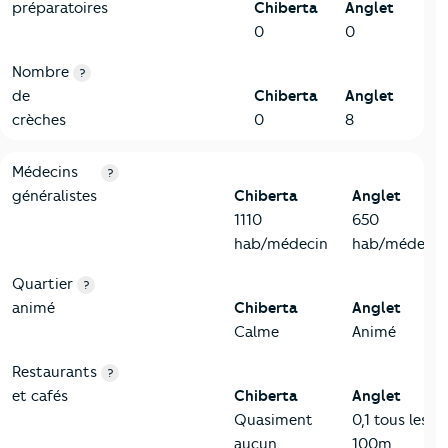
préparatoires
Chiberta
Anglet
0
0
Nombre
?
de
Chiberta
Anglet
crèches
0
8
5-Commerces
Critères
Chiberta
Comparé à la ville de Anglet
Médecins
?
généralistes
Chiberta
Anglet
1110
650
hab/médecin
hab/médecin
Quartier
?
animé
Chiberta
Anglet
Calme
Animé
Restaurants
?
et cafés
Chiberta
Anglet
Quasiment
0,1 tous les
aucun
100m