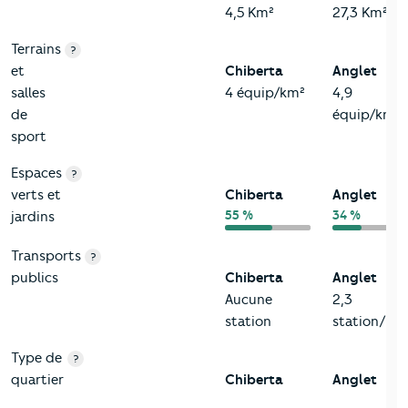
4,5 Km²
27,3 Km²
Terrains
?
et
Chiberta
Anglet
salles
4 équip/km²
4,9
de
équip/km²
sport
Espaces
?
verts et
Chiberta
Anglet
55 %
34 %
jardins
Transports
?
publics
Chiberta
Anglet
Aucune
2,3
station
station/km
Type de
?
quartier
Chiberta
Anglet