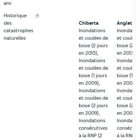
ans
Historique
?
des
Chiberta
Anglet
catastrophes
Inondations
Inondatio
naturelles
et coulées de
et coulées
boue (2 jours
boue (2 jo
en 2013),
en 2013),
Inondations
Inondatio
et coulées de
et coulées
boue (1 jours
boue (1 jo
en 2009),
en 2009),
Inondations
Inondatio
et coulées de
et coulées
boue (2 jours
boue (2 jo
en 2009),
en 2009),
Inondations
Inondatio
consécutives
consécuti
à la RNP (2
à la RNP (