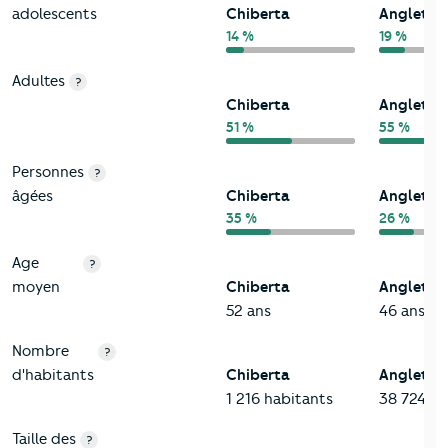
adolescents
Chiberta
Anglet
14 %
19 %
Adultes
?
Chiberta
Anglet
51 %
55 %
Personnes
?
âgées
Chiberta
Anglet
35 %
26 %
Age
?
moyen
Chiberta
Anglet
52 ans
46 ans
Nombre
?
d'habitants
Chiberta
Anglet
1 216 habitants
38 724 ha
Taille des
?