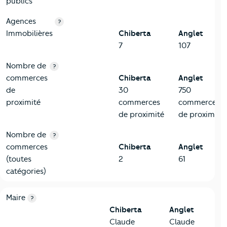
publics
Agences
?
Immobilières
Chiberta
Anglet
7
107
Nombre de
?
commerces
Chiberta
Anglet
de
30
750
proximité
commerces
commerces
de proximité
de proximité
Nombre de
?
commerces
Chiberta
Anglet
(toutes
2
61
catégories)
6-Politique
Critères
Chiberta
Comparé à la ville de Anglet
Maire
?
Chiberta
Anglet
Claude
Claude