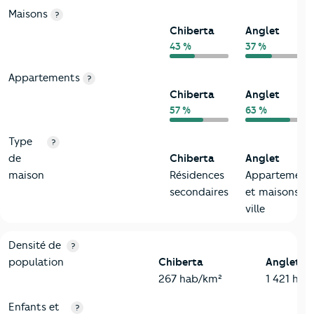
Maisons
?
Chiberta
Anglet
43 %
37 %
Appartements
?
Chiberta
Anglet
57 %
63 %
Type
?
de
Chiberta
Anglet
maison
Résidences
Appartement
secondaires
et maisons d
ville
2-Habitants
Critères
Chiberta
Comparé à la ville de Anglet
Densité de
?
population
Chiberta
Anglet
267 hab/km²
1 421 hab
Enfants et
?