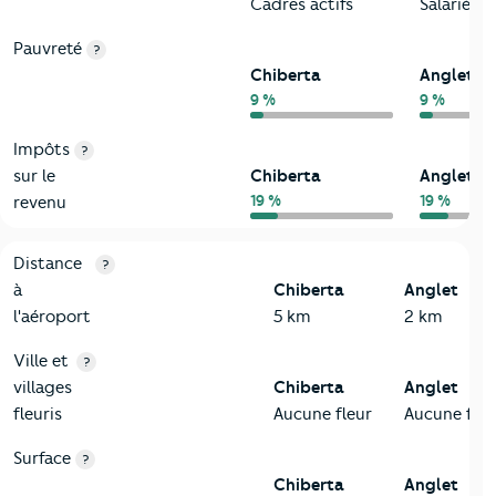
Cadres actifs
Salariés
Pauvreté
?
Chiberta
Anglet
9 %
9 %
Impôts
?
sur le
Chiberta
Anglet
19 %
19 %
revenu
3-Environnement
Critères
Chiberta
Comparé à la ville de Anglet
Distance
?
à
Chiberta
Anglet
l'aéroport
5 km
2 km
Ville et
?
villages
Chiberta
Anglet
fleuris
Aucune fleur
Aucune fleu
Surface
?
Chiberta
Anglet