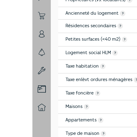
?
Ancienneté du logement
?
5-Commerces
Résidences secondaires
?
6-Politique
Petites surfaces (<40 m2)
?
Logement social HLM
?
7-Sécurité
Taxe habitation
?
8-Chauffage
Taxe enlèvt ordures ménagères
9-Diagnostic risques
Taxe foncière
?
Maisons
?
10-Logement
Appartements
?
Type de maison
?