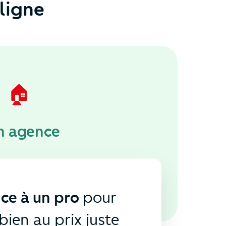
ligne
🏠
n agence
nce à un pro
pour
bien au prix juste