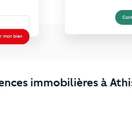
Cont
r mon bien
ences immobilières à Ath