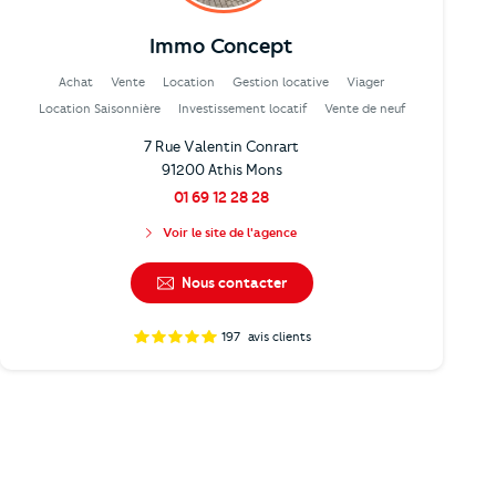
Immo Concept
Achat
Vente
Location
Gestion locative
Viager
Location Saisonnière
Investissement locatif
Vente de neuf
7 Rue Valentin Conrart
91200 Athis Mons
01 69 12 28 28
Voir le site de l'agence
Nous contacter
197
avis clients