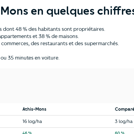
-Mons en quelques chiffre
s dont 48 % des habitants sont propriétaires.
'appartements et 38 % de maisons.
s commerces, des restaurants et des supermarchés.
s ou 35 minutes en voiture.
Athis-Mons
Comparé
Athis-Mons
Essonne
16 log/ha
3 log/ha
Athis-Mons
46 %
Essonne
60 %