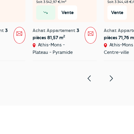
2
Soit 3 542,97 €/m
Soit 3 344,48 €
Vente
Vente
prix en baisse
nt
3
Achat Appartement
3
Achat Appar
Message
Message
2
pièces 81,57 m
pièces 71,76 m
Athis-Mons -
Athis-Mons 
Plateau - Pyramide
Centre-ville