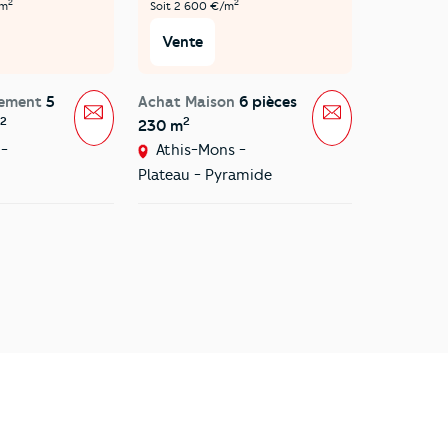
2
2
/m
Soit 2 600 €/m
Soit 2 322
Vente
Vente
tement
5
Achat Maison
6 pièces
Achat Ma
Message
Message
2
2
2
230 m
355,29 m
-
Athis-Mons -
Athis-M
Plateau - Pyramide
Plateau -