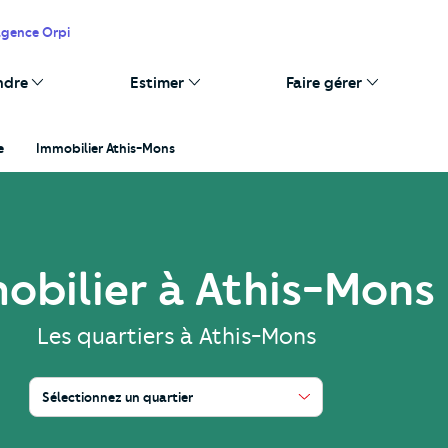
agence Orpi
ndre
Estimer
Faire gérer
e
Immobilier Athis-Mons
obilier à Athis-Mons
Les quartiers à Athis-Mons
Sélectionnez un quartier