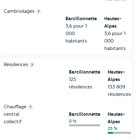
Cambriolages
?
Barcillonnette
Hautes-
3,6 pour 1
Alpes
000
3,6 pour 1
habitants
000
habitants
8-Chauffage
Critères
Barcillonnette
Comparé au département Haute
Résidences
?
Barcillonnette
Hautes-
125
Alpes
résidences
133 809
résidences
Chauffage
?
central
Barcillonnette
Hautes-
0 %
collectif
Alpes
23 %