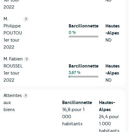
2022
M.
?
Philippe
Barcillonnette
Hautes
0 %
POUTOU
-Alpes
1er tour
ND
2022
M. Fabien
?
ROUSSEL
Barcillonnette
Hautes
3,67 %
1er tour
-Alpes
2022
ND
7-Sécurité
Critères
Barcillonnette
Comparé au département Haute
Atteintes
?
aux
Barcillonnette
Hautes-
biens
16,8 pour 1
Alpes
000
24,4 pour
habitants
1 000
habitants