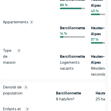
86 %
Alpes
43 %
Appartements
?
Barcillonnette
Hautes-
14 %
Alpes
57 %
Type
?
de
Barcillonnette
Hautes-
maison
Logements
Alpes
vacants
Résidences
secondaire
2-Habitants
Critères
Barcillonnette
Comparé au département Haute
Densité de
?
population
Barcillonnette
Hautes-
8 hab/km²
25 hab/
Enfants et
?