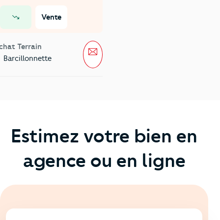
Vente
prix en baisse
chat Terrain
Message
Barcillonnette
Estimez votre bien en
agence ou en ligne
En ligne
💻