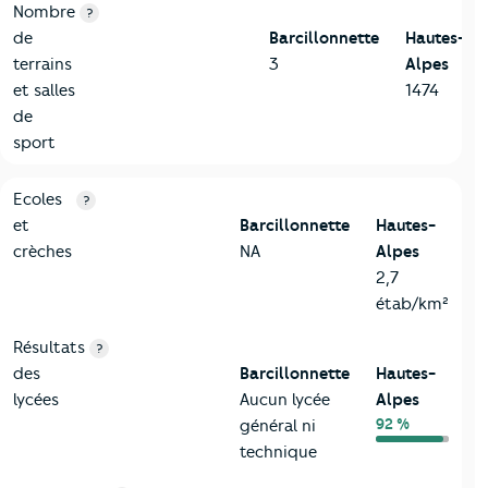
Nombre
?
de
Barcillonnette
Hautes-
terrains
3
Alpes
et salles
1474
de
sport
4-Education
Critères
Barcillonnette
Comparé au département Haute
Ecoles
?
et
Barcillonnette
Hautes-
crèches
NA
Alpes
2,7
étab/km²
Résultats
?
des
Barcillonnette
Hautes-
lycées
Aucun lycée
Alpes
92 %
général ni
technique