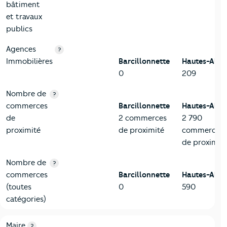
bâtiment
et travaux
publics
Agences
?
Immobilières
Barcillonnette
Hautes-Alpe
0
209
Nombre de
?
commerces
Barcillonnette
Hautes-Alpe
de
2 commerces
2 790
proximité
de proximité
commerces
de proximit
Nombre de
?
commerces
Barcillonnette
Hautes-Alpe
(toutes
0
590
catégories)
6-Politique
Critères
Barcillonnette
Comparé au département Haute
Maire
?