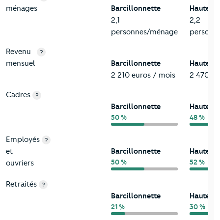
ménages
Barcillonnette
Hautes-
2,1
2,2
personnes/ménage
personn
Revenu
?
mensuel
Barcillonnette
Hautes-
2 210 euros / mois
2 470 eu
Cadres
?
Barcillonnette
Hautes-
50 %
48 %
Employés
?
et
Barcillonnette
Hautes-
50 %
52 %
ouvriers
Retraités
?
Barcillonnette
Hautes-
21 %
30 %