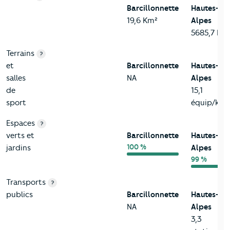
Barcillonnette
Hautes-
19,6 Km²
Alpes
5685,7 Km
Terrains
?
et
Barcillonnette
Hautes-
salles
NA
Alpes
de
15,1
sport
équip/km²
Espaces
?
verts et
Barcillonnette
Hautes-
100 %
jardins
Alpes
99 %
Transports
?
publics
Barcillonnette
Hautes-
NA
Alpes
3,3