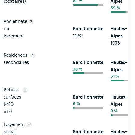
82 %
locataires)
Alpes
59 %
Ancienneté
?
du
Barcillonnette
Hautes-
logement
1962
Alpes
1975
Résidences
?
secondaires
Barcillonnette
Hautes-
38 %
Alpes
51 %
Petites
?
surfaces
Barcillonnette
Hautes-
6 %
(<40
Alpes
8 %
m2)
Logement
?
social
Barcillonnette
Hautes-