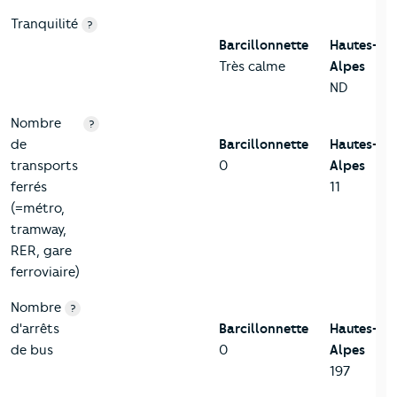
Tranquilité
?
Barcillonnette
Hautes-
Très calme
Alpes
ND
Nombre
?
de
Barcillonnette
Hautes-
transports
0
Alpes
ferrés
11
(=métro,
tramway,
RER, gare
ferroviaire)
Nombre
?
d'arrêts
Barcillonnette
Hautes-
de bus
0
Alpes
197