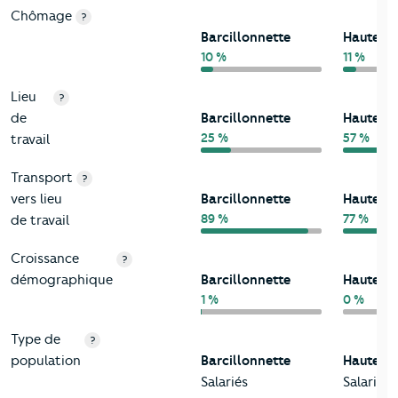
Chômage
?
Barcillonnette
Hautes-
10 %
11 %
Lieu
?
de
Barcillonnette
Hautes-
25 %
57 %
travail
Transport
?
vers lieu
Barcillonnette
Hautes-
89 %
77 %
de travail
Croissance
?
démographique
Barcillonnette
Hautes-
1 %
0 %
Type de
?
population
Barcillonnette
Hautes-
Salariés
Salariés