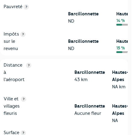
Pauvreté
?
Barcillonnette
Hautes-
14 %
ND
Impôts
?
sur le
Barcillonnette
Hautes-
15 %
revenu
ND
3-Environnement
Critères
Barcillonnette
Comparé au département Haute
Distance
?
à
Barcillonnette
Hautes-
l'aéroport
43 km
Alpes
NA km
Ville et
?
villages
Barcillonnette
Hautes-
fleuris
Aucune fleur
Alpes
NA
Surface
?