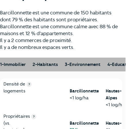
Barcillonnette est une commune de 150 habitants
dont 79 % des habitants sont propriétaires.
Barcillonnette est une commune calme avec 88 % de
maisons et 12 % d'appartements.
Il y a 2 commerces de proximité.
Il y a de nombreux espaces verts.
1-Immobilier
2-Habitants
3-Environnement
4-Educati
1-Immobilier
Critères
Barcillonnette
Comparé au département Haute
Densité de
?
logements
Barcillonnette
Hautes-
<1 log/ha
Alpes
<1 log/ha
Propriétaires
?
(vs.
Barcillonnette
Hautes-