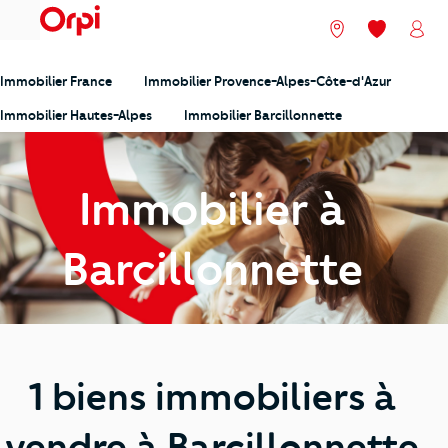
menu
Nos agences
Mes favori
Mon
Immobilier France
Immobilier Provence-Alpes-Côte-d'Azur
Immobilier Hautes-Alpes
Immobilier Barcillonnette
Immobilier à
Barcillonnette
1 biens immobiliers à
vendre à Barcillonnette