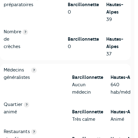
préparatoires
Barcillonnette
Hautes-
0
Alpes
39
Nombre
?
de
Barcillonnette
Hautes-
crèches
0
Alpes
37
5-Commerces
Critères
Barcillonnette
Comparé au département Haute
Médecins
?
généralistes
Barcillonnette
Hautes-Alpe
Aucun
640
médecin
hab/médeci
Quartier
?
animé
Barcillonnette
Hautes-Alpe
Très calme
Animé
Restaurants
?