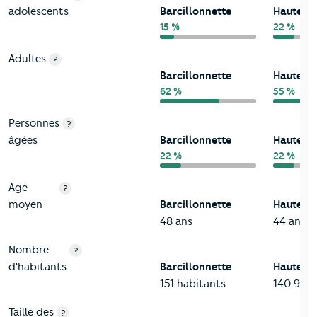
adolescents
Barcillonnette
Hautes-
15 %
22 %
Adultes
?
Barcillonnette
Hautes-
62 %
55 %
Personnes
?
âgées
Barcillonnette
Hautes-
22 %
22 %
Age
?
moyen
Barcillonnette
Hautes-
48 ans
44 ans
Nombre
?
d'habitants
Barcillonnette
Hautes-
151 habitants
140 916 
Taille des
?