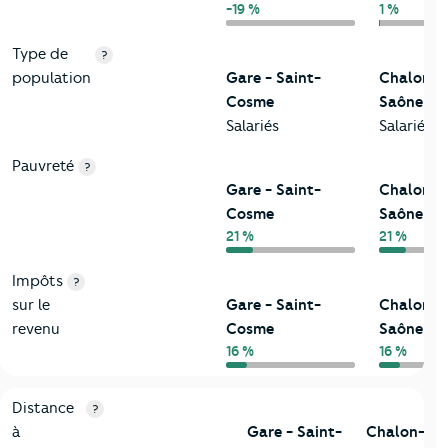
-19 %
1 %
Type de
?
population
Gare - Saint-
Chalon-s
Cosme
Saône
Salariés
Salariés
Pauvreté
?
Gare - Saint-
Chalon-s
Cosme
Saône
21 %
21 %
Impôts
?
sur le
Gare - Saint-
Chalon-s
revenu
Cosme
Saône
16 %
16 %
3-Environnement
Critères
Gare - Saint-Cosme
Comparé à la ville de Cha
Distance
?
à
Gare - Saint-
Chalon-sur