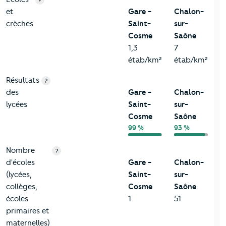
et
Gare -
Chalon-
crèches
Saint-
sur-
Cosme
Saône
1,3
7
étab/km²
étab/km²
Résultats
?
des
Gare -
Chalon-
lycées
Saint-
sur-
Cosme
Saône
99 %
93 %
Nombre
?
d'écoles
Gare -
Chalon-
(lycées,
Saint-
sur-
collèges,
Cosme
Saône
écoles
1
51
primaires et
maternelles)