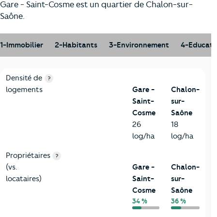
Gare - Saint-Cosme est un quartier de Chalon-sur-
Saône.
1-Immobilier
2-Habitants
3-Environnement
4-Educati
1-Immobilier
Critères
Gare - Saint-Cosme
Comparé à la ville de Cha
Densité de
?
logements
Gare -
Chalon-
Saint-
sur-
Cosme
Saône
26
18
log/ha
log/ha
Propriétaires
?
(vs.
Gare -
Chalon-
locataires)
Saint-
sur-
Cosme
Saône
34 %
36 %