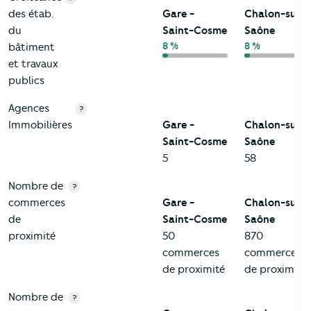
des étab.
Gare -
Chalon-sur-
du
Saint-Cosme
Saône
8 %
8 %
bâtiment
et travaux
publics
Agences
?
Immobilières
Gare -
Chalon-sur-
Saint-Cosme
Saône
5
58
Nombre de
?
commerces
Gare -
Chalon-sur-
de
Saint-Cosme
Saône
proximité
50
870
commerces
commerces
de proximité
de proximité
Nombre de
?