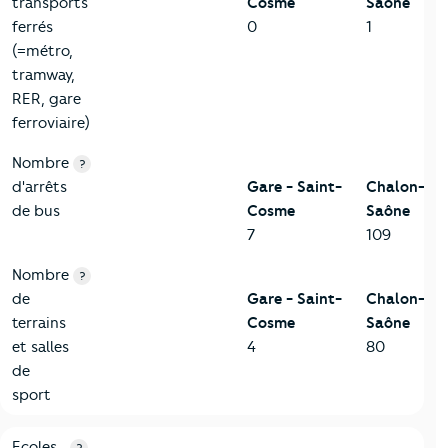
transports
Cosme
Saône
ferrés
0
1
(=métro,
tramway,
RER, gare
ferroviaire)
Nombre
?
d'arrêts
Gare - Saint-
Chalon-sur
de bus
Cosme
Saône
7
109
Nombre
?
de
Gare - Saint-
Chalon-sur
terrains
Cosme
Saône
et salles
4
80
de
sport
4-Education
Critères
Gare - Saint-Cosme
Comparé à la ville de Cha
Ecoles
?