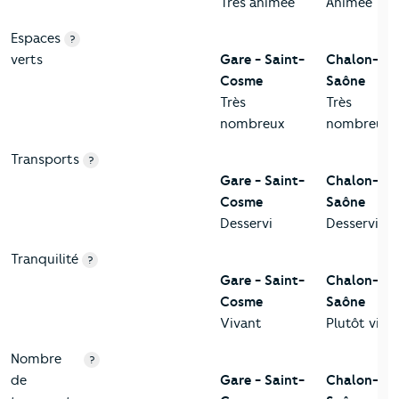
Très animée
Animée
Espaces
?
verts
Gare - Saint-
Chalon-sur
Cosme
Saône
Très
Très
nombreux
nombreux
Transports
?
Gare - Saint-
Chalon-sur
Cosme
Saône
Desservi
Desservi
Tranquilité
?
Gare - Saint-
Chalon-sur
Cosme
Saône
Vivant
Plutôt viva
Nombre
?
de
Gare - Saint-
Chalon-sur