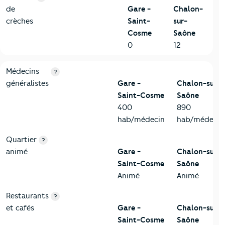
de
Gare -
Chalon-
crèches
Saint-
sur-
Cosme
Saône
0
12
5-Commerces
Critères
Gare - Saint-Cosme
Comparé à la ville de Cha
Médecins
?
généralistes
Gare -
Chalon-sur-
Saint-Cosme
Saône
400
890
hab/médecin
hab/médecin
Quartier
?
animé
Gare -
Chalon-sur-
Saint-Cosme
Saône
Animé
Animé
Restaurants
?
et cafés
Gare -
Chalon-sur-
Saint-Cosme
Saône