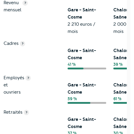
Revenu
?
mensuel
Gare - Saint-
Chalon-s
Cosme
Saône
2 210 euros /
2 000 eur
mois
mois
Cadres
?
Gare - Saint-
Chalon-s
Cosme
Saône
41 %
39 %
Employés
?
et
Gare - Saint-
Chalon-s
ouvriers
Cosme
Saône
59 %
61 %
Retraités
?
Gare - Saint-
Chalon-s
Cosme
Saône
37 %
30 %