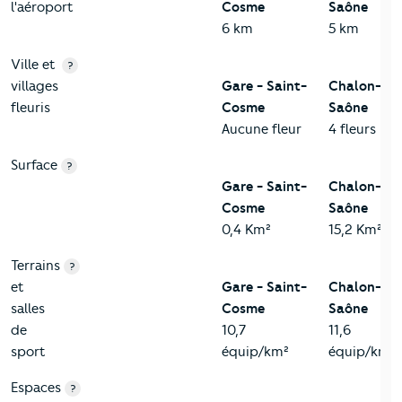
l'aéroport
Cosme
Saône
6 km
5 km
Ville et
?
villages
Gare - Saint-
Chalon-sur
fleuris
Cosme
Saône
Aucune fleur
4 fleurs
Surface
?
Gare - Saint-
Chalon-sur
Cosme
Saône
0,4 Km²
15,2 Km²
Terrains
?
et
Gare - Saint-
Chalon-sur
salles
Cosme
Saône
de
10,7
11,6
sport
équip/km²
équip/km²
Espaces
?