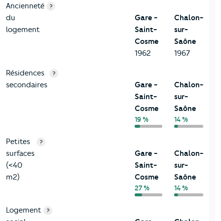
Ancienneté
?
du
Gare -
Chalon-
logement
Saint-
sur-
Cosme
Saône
1962
1967
Résidences
?
secondaires
Gare -
Chalon-
Saint-
sur-
Cosme
Saône
19 %
14 %
Petites
?
surfaces
Gare -
Chalon-
(<40
Saint-
sur-
m2)
Cosme
Saône
27 %
14 %
Logement
?