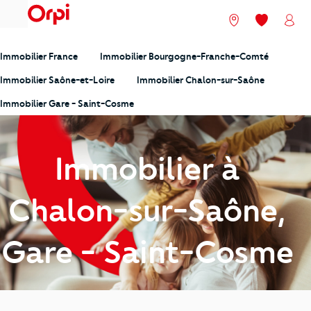
menu
Nos agences
Mes favori
Mon
Immobilier France
Immobilier Bourgogne-Franche-Comté
Immobilier Saône-et-Loire
Immobilier Chalon-sur-Saône
Immobilier Gare - Saint-Cosme
Immobilier à
Chalon-sur-Saône,
Gare - Saint-Cosme