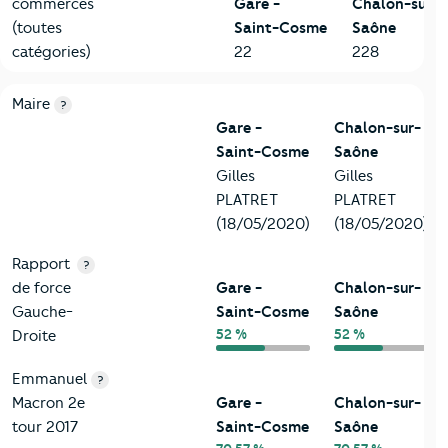
commerces
Gare -
Chalon-sur-
(toutes
Saint-Cosme
Saône
catégories)
22
228
6-Politique
Critères
Gare - Saint-Cosme
Comparé à la ville de Cha
Maire
?
Gare -
Chalon-sur-
Saint-Cosme
Saône
Gilles
Gilles
PLATRET
PLATRET
(18/05/2020)
(18/05/2020)
Rapport
?
de force
Gare -
Chalon-sur-
Gauche-
Saint-Cosme
Saône
52 %
52 %
Droite
Emmanuel
?
Macron 2e
Gare -
Chalon-sur-
tour 2017
Saint-Cosme
Saône