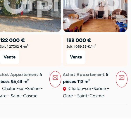
122 000 €
122 000 €
2
2
Soit 1 277,62 €/m
Soit 1 089,29 €/m
Vente
Vente
chat Appartement
4
Achat Appartement
5
Message
Mes
2
2
ièces 95,49 m
pièces 112 m
Chalon-sur-Saône -
Chalon-sur-Saône -
are - Saint-Cosme
Gare - Saint-Cosme