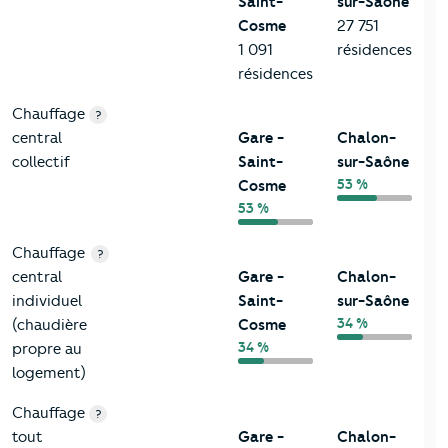
Saint-
sur-Saône
Cosme
27 751
1 091
résidences
résidences
Chauffage
?
central
Gare -
Chalon-
collectif
Saint-
sur-Saône
53 %
Cosme
53 %
Chauffage
?
central
Gare -
Chalon-
individuel
Saint-
sur-Saône
34 %
(chaudière
Cosme
34 %
propre au
logement)
Chauffage
?
tout
Gare -
Chalon-