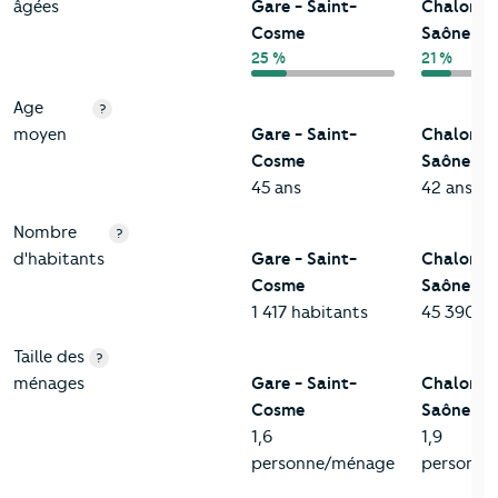
âgées
Gare - Saint-
Chalon-s
Cosme
Saône
25 %
21 %
Age
?
moyen
Gare - Saint-
Chalon-s
Cosme
Saône
45 ans
42 ans
Nombre
?
d'habitants
Gare - Saint-
Chalon-s
Cosme
Saône
1 417 habitants
45 390 ha
Taille des
?
ménages
Gare - Saint-
Chalon-s
Cosme
Saône
1,6
1,9
personne/ménage
personne