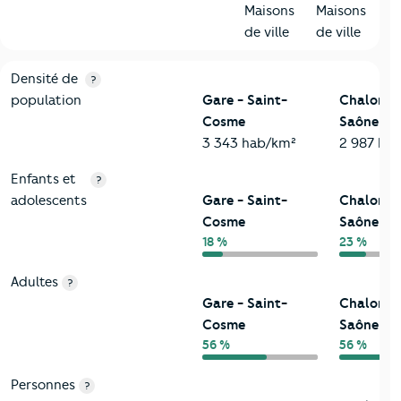
Maisons
Maisons
de ville
de ville
2-Habitants
Critères
Gare - Saint-Cosme
Comparé à la ville de Cha
Densité de
?
population
Gare - Saint-
Chalon-s
Cosme
Saône
3 343 hab/km²
2 987 ha
Enfants et
?
adolescents
Gare - Saint-
Chalon-s
Cosme
Saône
18 %
23 %
Adultes
?
Gare - Saint-
Chalon-s
Cosme
Saône
56 %
56 %
Personnes
?