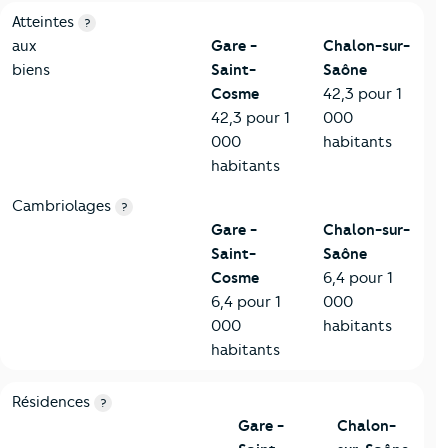
7-Sécurité
Critères
Gare - Saint-Cosme
Comparé à la ville de Cha
Atteintes
?
aux
Gare -
Chalon-sur-
biens
Saint-
Saône
Cosme
42,3 pour 1
42,3 pour 1
000
000
habitants
habitants
Cambriolages
?
Gare -
Chalon-sur-
Saint-
Saône
Cosme
6,4 pour 1
6,4 pour 1
000
000
habitants
habitants
8-Chauffage
Critères
Gare - Saint-Cosme
Comparé à la ville de Cha
Résidences
?
Gare -
Chalon-