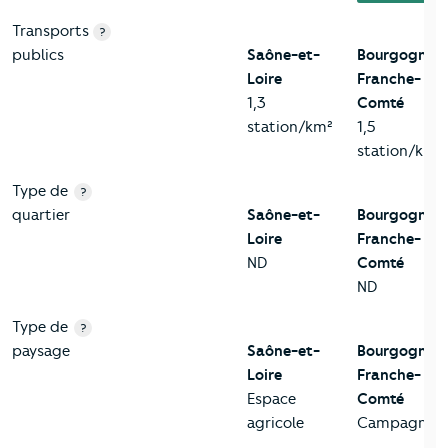
Transports
?
publics
Saône-et-
Bourgogne-
Loire
Franche-
1,3
Comté
station/km²
1,5
station/km²
Type de
?
quartier
Saône-et-
Bourgogne-
Loire
Franche-
ND
Comté
ND
Type de
?
paysage
Saône-et-
Bourgogne-
Loire
Franche-
Espace
Comté
agricole
Campagne