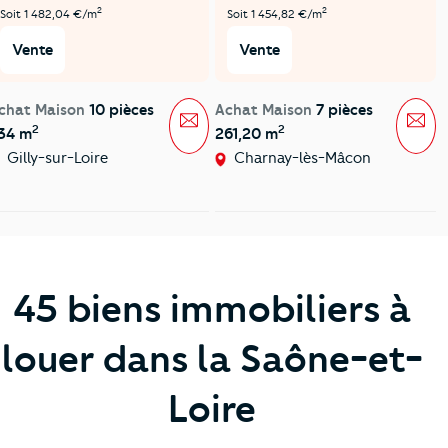
2
2
Soit 1 482,04 €/m
Soit 1 454,82 €/m
Vente
Vente
chat Maison
10 pièces
Achat Maison
7 pièces
Message
Mes
2
2
34 m
261,20 m
Gilly-sur-Loire
Charnay-lès-Mâcon
45 biens immobiliers à
louer dans la Saône-et-
Loire