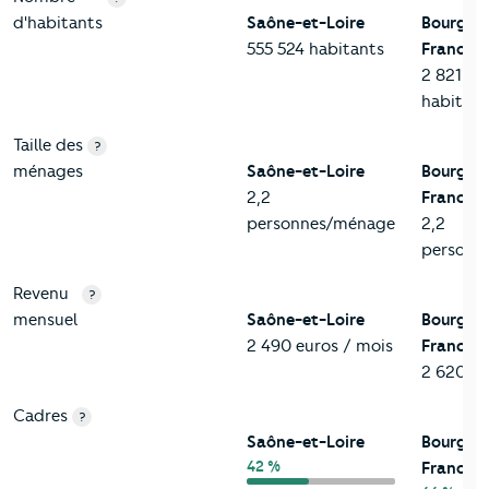
d'habitants
Saône-et-Loire
Bourgog
555 524 habitants
Franche
2 821 09
habitant
Taille des
?
ménages
Saône-et-Loire
Bourgog
2,2
Franche
personnes/ménage
2,2
personn
Revenu
?
mensuel
Saône-et-Loire
Bourgog
2 490 euros / mois
Franche
2 620 eu
Cadres
?
Saône-et-Loire
Bourgog
42 %
Franche