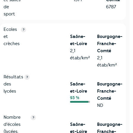
de
6787
sport
4-Education
Critères
Saône-et-Loire
Comparé à la région Bourgog
Ecoles
?
et
Saône-
Bourgogne-
crèches
et-Loire
Franche-
2,1
Comté
étab/km²
2,1
étab/km²
Résultats
?
des
Saône-
Bourgogne-
lycées
et-Loire
Franche-
93 %
Comté
ND
Nombre
?
d'écoles
Saône-
Bourgogne-
(lycées,
et-Loire
Franche-