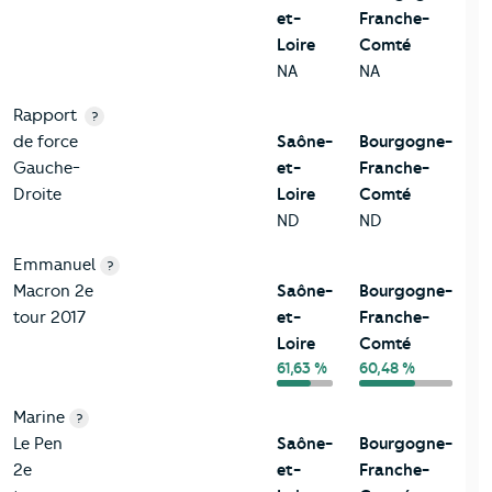
et-
Franche-
Loire
Comté
NA
NA
Rapport
?
de force
Saône-
Bourgogne-
Gauche-
et-
Franche-
Droite
Loire
Comté
ND
ND
Emmanuel
?
Macron 2e
Saône-
Bourgogne-
tour 2017
et-
Franche-
Loire
Comté
61,63 %
60,48 %
Marine
?
Le Pen
Saône-
Bourgogne-
2e
et-
Franche-