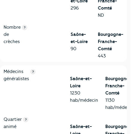
et-Loire
Franche-
296
Comté
ND
Nombre
?
de
Saône-
Bourgogne-
crèches
et-Loire
Franche-
90
Comté
443
5-Commerces
Critères
Saône-et-Loire
Comparé à la région Bourgog
Médecins
?
généralistes
Saône-et-
Bourgogne-
Loire
Franche-
1230
Comté
hab/médecin
1130
hab/médecin
Quartier
?
animé
Saône-et-
Bourgogne-
Loire
Franche-