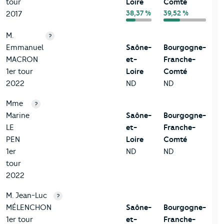
tour
Loire
Comté
38,37 %
39,52 %
2017
M.
?
Emmanuel
Saône-
Bourgogne-
MACRON
et-
Franche-
1er tour
Loire
Comté
2022
ND
ND
Mme
?
Marine
Saône-
Bourgogne-
LE
et-
Franche-
PEN
Loire
Comté
1er
ND
ND
tour
2022
M. Jean-Luc
?
MÉLENCHON
Saône-
Bourgogne-
1er tour
et-
Franche-