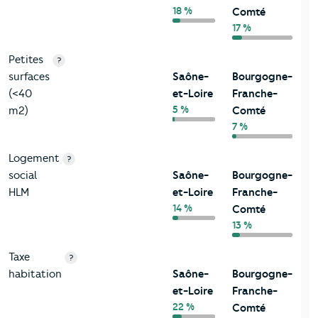
18 %
Comté
17 %
Petites
?
surfaces
Saône-
Bourgogne-
(<40
et-Loire
Franche-
5 %
m2)
Comté
7 %
Logement
?
social
Saône-
Bourgogne-
HLM
et-Loire
Franche-
14 %
Comté
13 %
Taxe
?
habitation
Saône-
Bourgogne-
et-Loire
Franche-
22 %
Comté