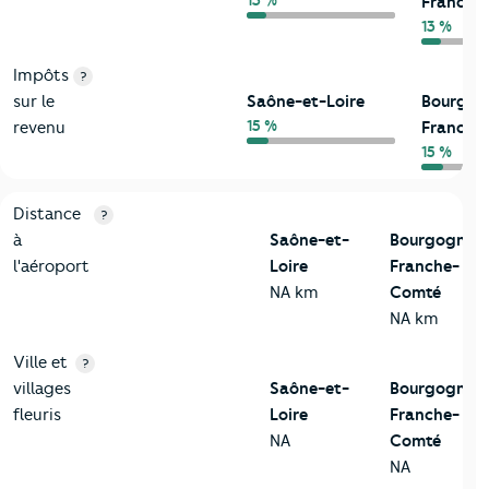
13 %
Franche
13 %
Impôts
?
sur le
Saône-et-Loire
Bourgog
15 %
revenu
Franche
15 %
3-Environnement
Critères
Saône-et-Loire
Comparé à la région Bourgog
Distance
?
à
Saône-et-
Bourgogne-
l'aéroport
Loire
Franche-
NA km
Comté
NA km
Ville et
?
villages
Saône-et-
Bourgogne-
fleuris
Loire
Franche-
NA
Comté
NA