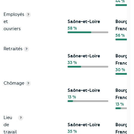
44 %
Employés
?
et
Saône-et-Loire
Bourgog
58 %
ouvriers
Franche
56 %
Retraités
?
Saône-et-Loire
Bourgog
33 %
Franche
30 %
Chômage
?
Saône-et-Loire
Bourgog
13 %
Franche
13 %
Lieu
?
de
Saône-et-Loire
Bourgog
35 %
travail
Franche