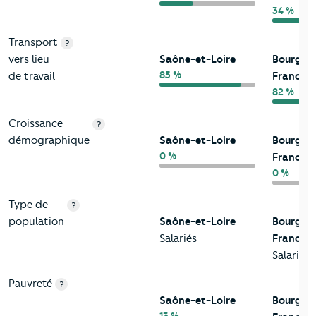
34 %
Transport
?
vers lieu
Saône-et-Loire
Bourgog
85 %
de travail
Franche
82 %
Croissance
?
démographique
Saône-et-Loire
Bourgog
0 %
Franche
0 %
Type de
?
population
Saône-et-Loire
Bourgog
Salariés
Franche
Salariés
Pauvreté
?
Saône-et-Loire
Bourgog