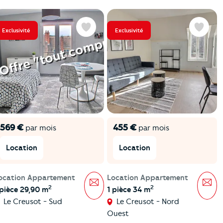
Exclusivité
Exclusivité
Favoris
Favoris
569 €
455 €
par mois
par mois
Location
Location
ocation Appartement
Location Appartement
Message
Mes
2
2
 pièce 29,90 m
1 pièce 34 m
Le Creusot - Sud
Le Creusot - Nord
Ouest