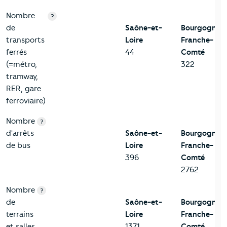
Nombre
?
de
Saône-et-
Bourgogne-
transports
Loire
Franche-
ferrés
44
Comté
(=métro,
322
tramway,
RER, gare
ferroviaire)
Nombre
?
d'arrêts
Saône-et-
Bourgogne-
de bus
Loire
Franche-
396
Comté
2762
Nombre
?
de
Saône-et-
Bourgogne-
terrains
Loire
Franche-
et salles
1371
Comté