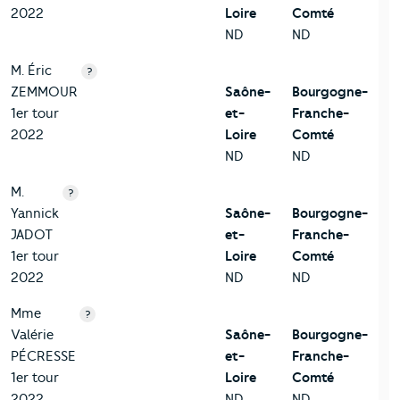
2022
Loire
Comté
ND
ND
M. Éric
?
ZEMMOUR
Saône-
Bourgogne-
1er tour
et-
Franche-
2022
Loire
Comté
ND
ND
M.
?
Yannick
Saône-
Bourgogne-
JADOT
et-
Franche-
1er tour
Loire
Comté
2022
ND
ND
Mme
?
Valérie
Saône-
Bourgogne-
PÉCRESSE
et-
Franche-
1er tour
Loire
Comté
2022
ND
ND