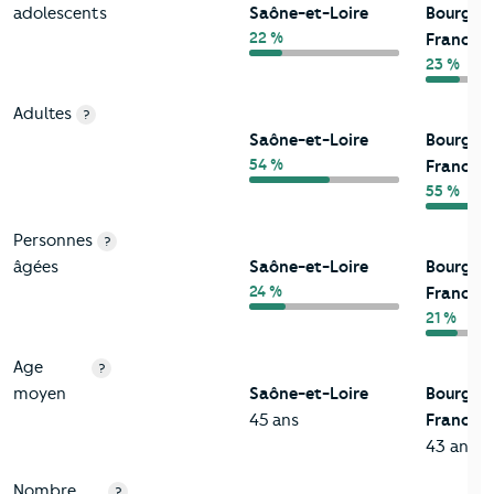
adolescents
Saône-et-Loire
Bourgog
22 %
Franche
23 %
Adultes
?
Saône-et-Loire
Bourgog
54 %
Franche
55 %
Personnes
?
âgées
Saône-et-Loire
Bourgog
24 %
Franche
21 %
Age
?
moyen
Saône-et-Loire
Bourgog
45 ans
Franche
43 ans
Nombre
?