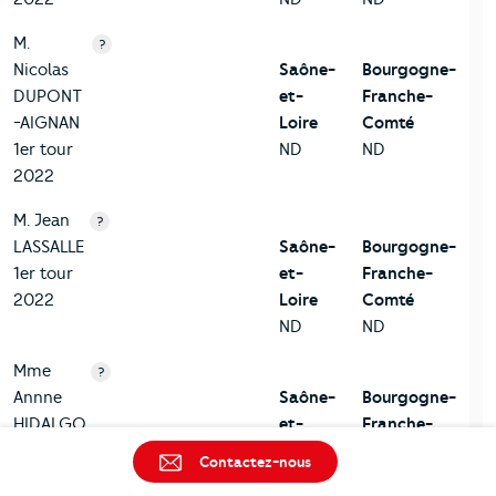
M.
?
Nicolas
Saône-
Bourgogne-
DUPONT
et-
Franche-
-AIGNAN
Loire
Comté
1er tour
ND
ND
2022
M. Jean
?
LASSALLE
Saône-
Bourgogne-
1er tour
et-
Franche-
2022
Loire
Comté
ND
ND
Mme
?
Annne
Saône-
Bourgogne-
HIDALGO
et-
Franche-
1er tour
Loire
Comté
Contactez-nous
2022
ND
ND