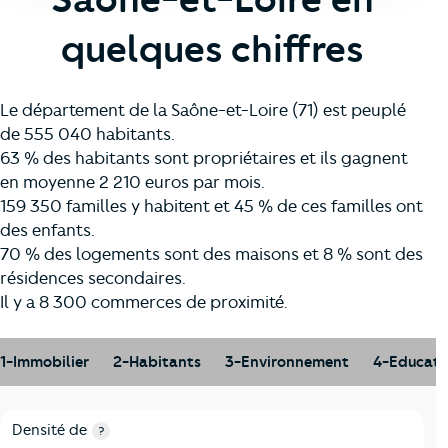
quelques chiffres
Le département de la Saône-et-Loire (71) est peuplé
de 555 040 habitants.
63 % des habitants sont propriétaires et ils gagnent
en moyenne 2 210 euros par mois.
159 350 familles y habitent et 45 % de ces familles ont
des enfants.
70 % des logements sont des maisons et 8 % sont des
résidences secondaires.
Il y a 8 300 commerces de proximité.
1-Immobilier
2-Habitants
3-Environnement
4-Educati
1-Immobilier
Critères
Saône-et-Loire
Comparé à la région Bourgog
Densité de
?