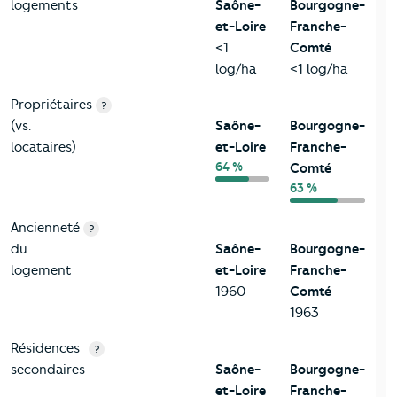
logements
Saône-
Bourgogne-
et-Loire
Franche-
<1
Comté
log/ha
<1 log/ha
Propriétaires
?
(vs.
Saône-
Bourgogne-
locataires)
et-Loire
Franche-
64 %
Comté
63 %
Ancienneté
?
du
Saône-
Bourgogne-
logement
et-Loire
Franche-
1960
Comté
1963
Résidences
?
secondaires
Saône-
Bourgogne-
et-Loire
Franche-