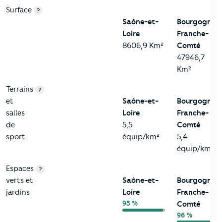
Surface
?
Saône-et-
Bourgogne-
Loire
Franche-
8606,9 Km²
Comté
47946,7
Km²
Terrains
?
et
Saône-et-
Bourgogne-
salles
Loire
Franche-
de
5,5
Comté
sport
équip/km²
5,4
équip/km²
Espaces
?
verts et
Saône-et-
Bourgogne-
jardins
Loire
Franche-
95 %
Comté
96 %