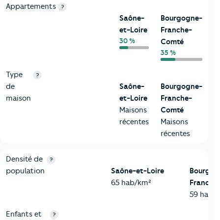
Appartements
?
Saône-
Bourgogne-
et-Loire
Franche-
30 %
Comté
35 %
Type
?
de
Saône-
Bourgogne-
maison
et-Loire
Franche-
Maisons
Comté
récentes
Maisons
récentes
2-Habitants
Critères
Saône-et-Loire
Comparé à la région Bourgog
Densité de
?
population
Saône-et-Loire
Bourgog
65 hab/km²
Franche
59 hab/
Enfants et
?