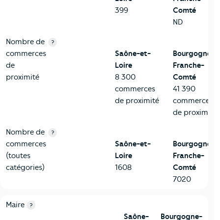
399
Comté
ND
Nombre de
?
commerces
Saône-et-
Bourgogne-
de
Loire
Franche-
proximité
8 300
Comté
commerces
41 390
de proximité
commerces
de proximité
Nombre de
?
commerces
Saône-et-
Bourgogne-
(toutes
Loire
Franche-
catégories)
1608
Comté
7020
6-Politique
Critères
Saône-et-Loire
Comparé à la région Bourgog
Maire
?
Saône-
Bourgogne-