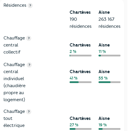
8-Chauffage
Critères
Chartèves
Comparé au département Aisne
Résidences
?
Chartèves
Aisne
190
263 167
résidences
résidences
Chauffage
?
central
Chartèves
Aisne
2 %
11 %
collectif
Chauffage
?
central
Chartèves
Aisne
41 %
55 %
individuel
(chaudière
propre au
logement)
Chauffage
?
tout
Chartèves
Aisne
27 %
19 %
électrique