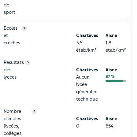
de
sport
4-Education
Critères
Chartèves
Comparé au département Aisne
Ecoles
?
et
Chartèves
Aisne
crèches
3,5
1,8
étab/km²
étab/km²
Résultats
?
des
Chartèves
Aisne
87 %
lycées
Aucun
lycée
général ni
technique
Nombre
?
d'écoles
Chartèves
Aisne
(lycées,
0
654
collèges,