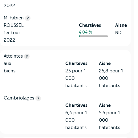
2022
M. Fabien
?
ROUSSEL
Chartèves
Aisne
4,04 %
1er tour
ND
2022
7-Sécurité
Critères
Chartèves
Comparé au département Aisne
Atteintes
?
aux
Chartèves
Aisne
biens
23 pour 1
25,8 pour 1
000
000
habitants
habitants
Cambriolages
?
Chartèves
Aisne
6,4 pour 1
5,5 pour 1
000
000
habitants
habitants