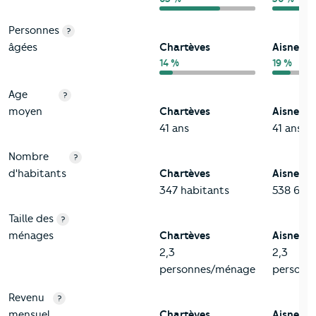
Personnes
?
âgées
Chartèves
Aisne
14 %
19 %
Age
?
moyen
Chartèves
Aisne
41 ans
41 ans
Nombre
?
d'habitants
Chartèves
Aisne
347 habitants
538 659 
Taille des
?
ménages
Chartèves
Aisne
2,3
2,3
personnes/ménage
personn
Revenu
?
mensuel
Chartèves
Aisne