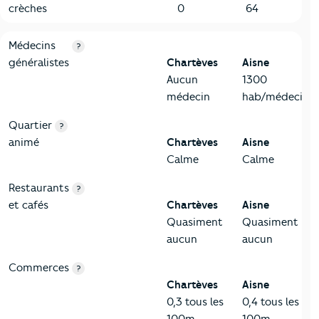
crèches
0
64
5-Commerces
Critères
Chartèves
Comparé au département Aisne
Médecins
?
généralistes
Chartèves
Aisne
Aucun
1300
médecin
hab/médecin
Quartier
?
animé
Chartèves
Aisne
Calme
Calme
Restaurants
?
et cafés
Chartèves
Aisne
Quasiment
Quasiment
aucun
aucun
Commerces
?
Chartèves
Aisne
0,3 tous les
0,4 tous les