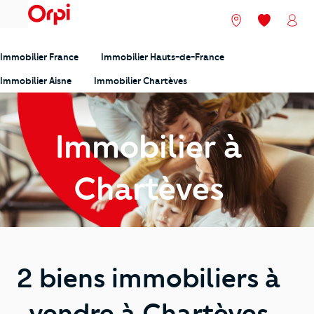
menu
Nos agences
Mes favori
Mon
Immobilier France
Immobilier Hauts-de-France
Immobilier Aisne
Immobilier Chartèves
Immobilier à
Chartèves
2 biens immobiliers à
vendre à Chartèves