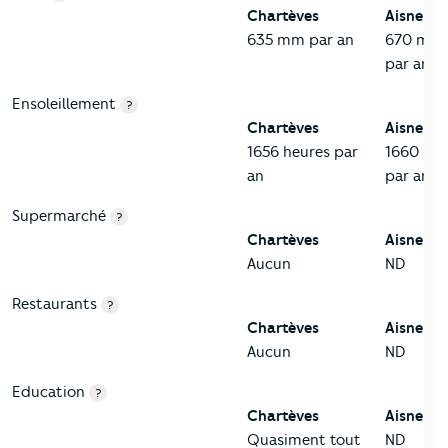
Chartèves
Aisne
635 mm par an
670 mm
par an
Ensoleillement
?
Chartèves
Aisne
1656 heures par
1660 heu
an
par an
Supermarché
?
Chartèves
Aisne
Aucun
ND
Restaurants
?
Chartèves
Aisne
Aucun
ND
Education
?
Chartèves
Aisne
Quasiment tout
ND