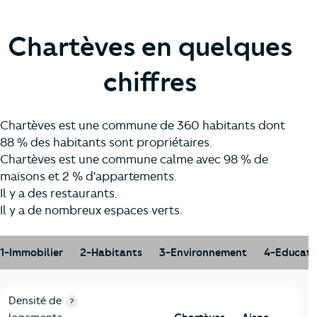
Chartèves en quelques
chiffres
Chartèves est une commune de 360 habitants dont
88 % des habitants sont propriétaires.
Chartèves est une commune calme avec 98 % de
maisons et 2 % d'appartements.
Il y a des restaurants.
Il y a de nombreux espaces verts.
1-Immobilier
2-Habitants
3-Environnement
4-Educati
1-Immobilier
Critères
Chartèves
Comparé au département Aisne
Densité de
?