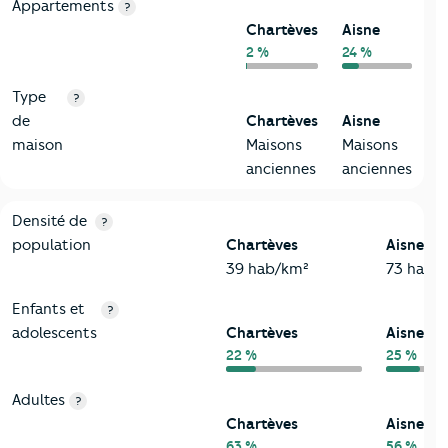
Appartements
?
Chartèves
Aisne
2 %
24 %
Type
?
de
Chartèves
Aisne
maison
Maisons
Maisons
anciennes
anciennes
2-Habitants
Critères
Chartèves
Comparé au département Aisne
Densité de
?
population
Chartèves
Aisne
39 hab/km²
73 hab/
Enfants et
?
adolescents
Chartèves
Aisne
22 %
25 %
Adultes
?
Chartèves
Aisne
63 %
56 %