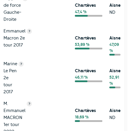
de force
Chartèves
Aisne
47,4 %
Gauche-
ND
Droite
Emmanuel
?
Macron 2e
Chartèves
Aisne
53,89 %
47,09
tour 2017
%
Marine
?
Le Pen
Chartèves
Aisne
46,11 %
52,91
2e
%
tour
2017
M.
?
Emmanuel
Chartèves
Aisne
18,69 %
MACRON
ND
1er tour