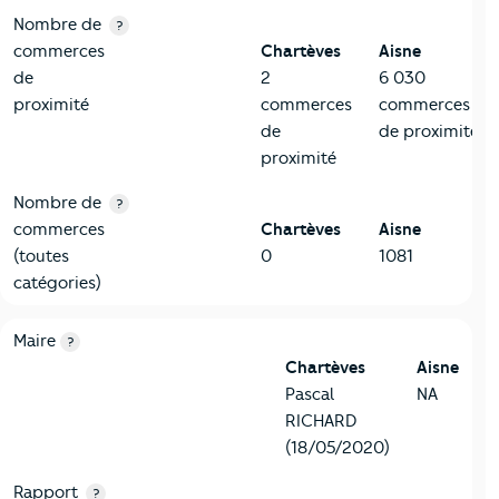
Nombre de
?
commerces
Chartèves
Aisne
de
2
6 030
proximité
commerces
commerces
de
de proximité
proximité
Nombre de
?
commerces
Chartèves
Aisne
(toutes
0
1081
catégories)
6-Politique
Critères
Chartèves
Comparé au département Aisne
Maire
?
Chartèves
Aisne
Pascal
NA
RICHARD
(18/05/2020)
Rapport
?