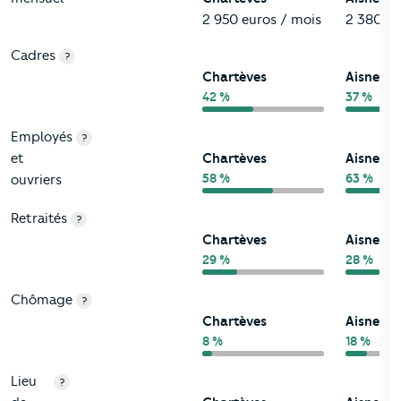
2 950 euros / mois
2 380 eu
Cadres
?
Chartèves
Aisne
42 %
37 %
Employés
?
et
Chartèves
Aisne
58 %
63 %
ouvriers
Retraités
?
Chartèves
Aisne
29 %
28 %
Chômage
?
Chartèves
Aisne
8 %
18 %
Lieu
?