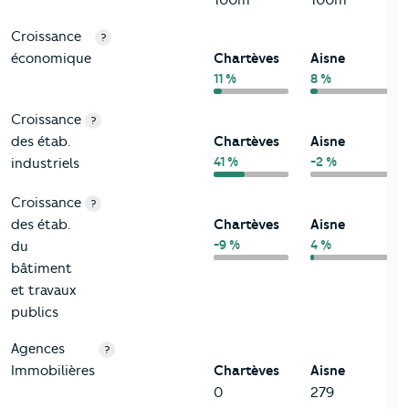
100m
100m
Croissance
?
économique
Chartèves
Aisne
11 %
8 %
Croissance
?
des étab.
Chartèves
Aisne
41 %
-2 %
industriels
Croissance
?
des étab.
Chartèves
Aisne
-9 %
4 %
du
bâtiment
et travaux
publics
Agences
?
Immobilières
Chartèves
Aisne
0
279