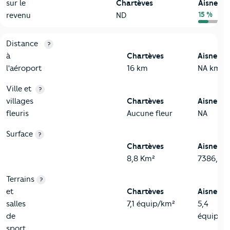
sur le
Chartèves
Aisne
15 %
revenu
ND
3-Environnement
Critères
Chartèves
Comparé au département Aisne
Distance
?
à
Chartèves
Aisne
l'aéroport
16 km
NA km
Ville et
?
villages
Chartèves
Aisne
fleuris
Aucune fleur
NA
Surface
?
Chartèves
Aisne
8,8 Km²
7386,6 
Terrains
?
et
Chartèves
Aisne
salles
7,1 équip/km²
5,4
de
équip/k
sport