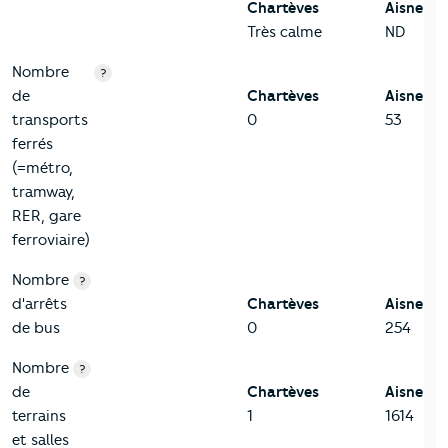
Chartèves
Aisne
Très calme
ND
Nombre
?
de
Chartèves
Aisne
transports
0
53
ferrés
(=métro,
tramway,
RER, gare
ferroviaire)
Nombre
?
d'arrêts
Chartèves
Aisne
de bus
0
254
Nombre
?
de
Chartèves
Aisne
terrains
1
1614
et salles