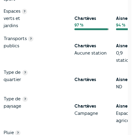
Espaces
?
verts et
Chartèves
Aisne
97 %
94 %
jardins
Transports
?
publics
Chartèves
Aisne
Aucune station
0,9
station/
Type de
?
quartier
Chartèves
Aisne
ND
Type de
?
paysage
Chartèves
Aisne
Campagne
Espace
agricole
Pluie
?