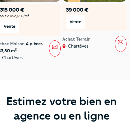
315 000 €
39 000 €
2
Soit 2 052,12 €/m
Vente
Vente
Achat Terrain
Mes
chat Maison
4 pièces
Message
Chartèves
2
53,50 m
Chartèves
Estimez votre bien en
agence ou en ligne