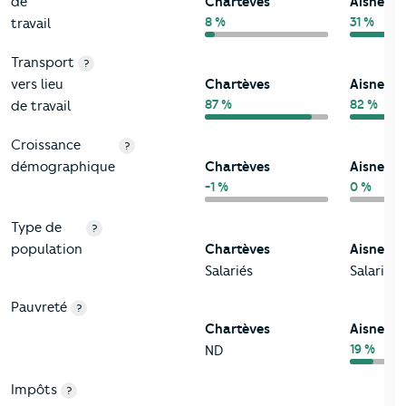
de
Chartèves
Aisne
8 %
31 %
travail
Transport
?
vers lieu
Chartèves
Aisne
87 %
82 %
de travail
Croissance
?
démographique
Chartèves
Aisne
-1 %
0 %
Type de
?
population
Chartèves
Aisne
Salariés
Salariés
Pauvreté
?
Chartèves
Aisne
19 %
ND
Impôts
?