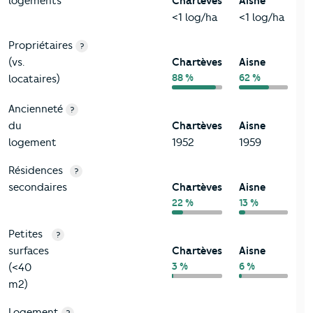
logements
Chartèves
Aisne
<1 log/ha
<1 log/ha
Propriétaires
?
(vs.
Chartèves
Aisne
88 %
62 %
locataires)
Ancienneté
?
du
Chartèves
Aisne
logement
1952
1959
Résidences
?
secondaires
Chartèves
Aisne
22 %
13 %
Petites
?
surfaces
Chartèves
Aisne
3 %
6 %
(<40
m2)
Logement