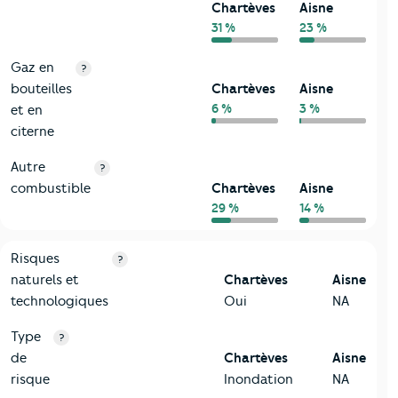
Chartèves
Aisne
31 %
23 %
Gaz en
?
bouteilles
Chartèves
Aisne
6 %
3 %
et en
citerne
Autre
?
combustible
Chartèves
Aisne
29 %
14 %
9-Diagnostic risques
Critères
Chartèves
Comparé au département Aisne
Risques
?
naturels et
Chartèves
Aisne
technologiques
Oui
NA
Type
?
de
Chartèves
Aisne
risque
Inondation
NA