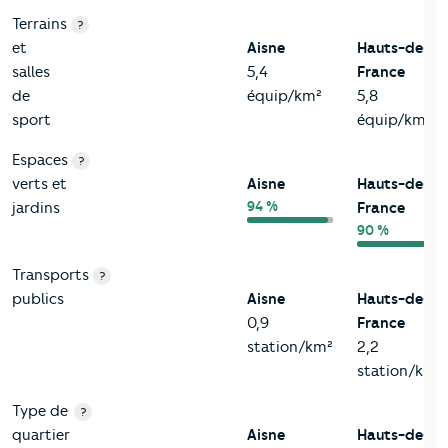
Terrains
?
et
Aisne
Hauts-de-
salles
5,4
France
de
équip/km²
5,8
sport
équip/km²
Espaces
?
verts et
Aisne
Hauts-de-
94 %
jardins
France
90 %
Transports
?
publics
Aisne
Hauts-de-
0,9
France
station/km²
2,2
station/km²
Type de
?
quartier
Aisne
Hauts-de-