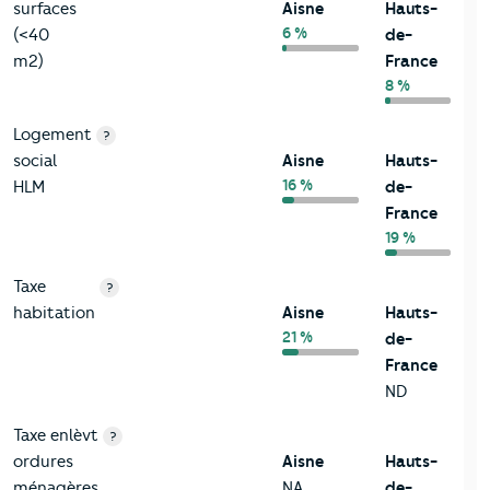
surfaces
Aisne
Hauts-
6 %
(<40
de-
m2)
France
8 %
Logement
?
social
Aisne
Hauts-
16 %
HLM
de-
France
19 %
Taxe
?
habitation
Aisne
Hauts-
21 %
de-
France
ND
Taxe enlèvt
?
ordures
Aisne
Hauts-
ménagères
NA
de-