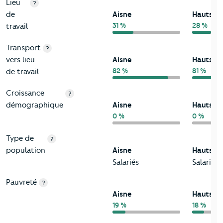
Lieu
?
de
Aisne
Hauts-d
31 %
28 %
travail
Transport
?
vers lieu
Aisne
Hauts-d
82 %
81 %
de travail
Croissance
?
démographique
Aisne
Hauts-d
0 %
0 %
Type de
?
population
Aisne
Hauts-d
Salariés
Salariés
Pauvreté
?
Aisne
Hauts-d
19 %
18 %