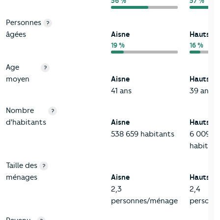
56 %
57 %
Personnes
?
âgées
Aisne
Hauts-d
19 %
16 %
Age
?
moyen
Aisne
Hauts-d
41 ans
39 ans
Nombre
?
d'habitants
Aisne
Hauts-d
538 659 habitants
6 009 9
habitant
Taille des
?
ménages
Aisne
Hauts-d
2,3
2,4
personnes/ménage
personn