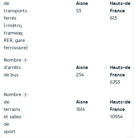
de
Aisne
Hauts-de-
transports
53
France
ferrés
613
(=métro,
tramway,
RER, gare
ferroviaire)
Nombre
?
d'arrêts
Aisne
Hauts-de-
de bus
254
France
6753
Nombre
?
de
Aisne
Hauts-de-
terrains
1614
France
et salles
10954
de
sport