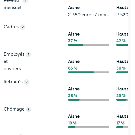
Revenu
?
mensuel
Aisne
Hauts-d
2 380 euros / mois
2 520 eu
Cadres
?
Aisne
Hauts-d
37 %
42 %
Employés
?
et
Aisne
Hauts-d
63 %
58 %
ouvriers
Retraités
?
Aisne
Hauts-d
28 %
25 %
Chômage
?
Aisne
Hauts-d
18 %
17 %