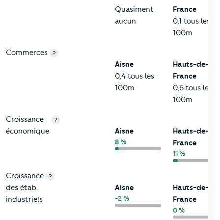
Quasiment
France
aucun
0,1 tous les
100m
Commerces
?
Aisne
Hauts-de-
0,4 tous les
France
100m
0,6 tous les
100m
Croissance
?
économique
Aisne
Hauts-de-
8 %
France
11 %
Croissance
?
des étab.
Aisne
Hauts-de-
-2 %
industriels
France
0 %