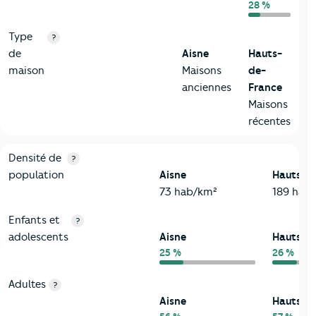
28 %
Type
?
de
Aisne
Hauts-
maison
Maisons
de-
anciennes
France
Maisons
récentes
2-Habitants
Critères
Aisne
Comparé à la région Hauts-de-France
Densité de
?
population
Aisne
Hauts-d
73 hab/km²
189 hab
Enfants et
?
adolescents
Aisne
Hauts-d
25 %
26 %
Adultes
?
Aisne
Hauts-d