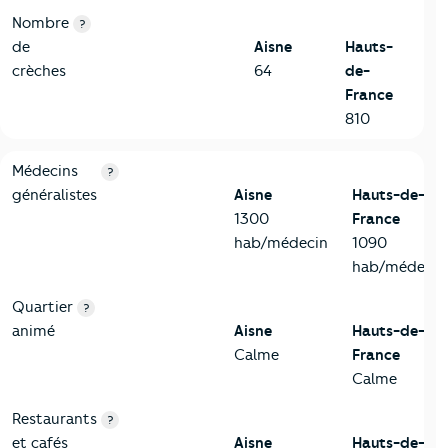
Nombre
?
de
Aisne
Hauts-
crèches
64
de-
France
810
5-Commerces
Critères
Aisne
Comparé à la région Hauts-de-France
Médecins
?
généralistes
Aisne
Hauts-de-
1300
France
hab/médecin
1090
hab/médecin
Quartier
?
animé
Aisne
Hauts-de-
Calme
France
Calme
Restaurants
?
et cafés
Aisne
Hauts-de-