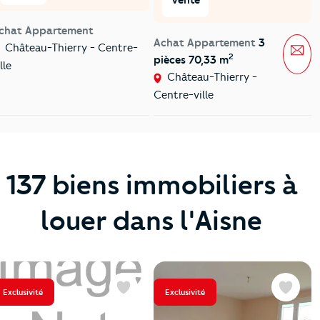
chat Appartement
Achat Appartement
3
Mes
Château-Thierry - Centre-
2
pièces 70,33 m
lle
Château-Thierry -
Centre-ville
137 biens immobiliers à
louer dans l'Aisne
Exclusivité
Exclusivité
Favoris
Favoris