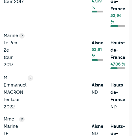
47,09
tour 2017
de-
%
France
52,94
%
Marine
?
Le Pen
Aisne
Hauts-
52,91
2e
de-
%
tour
France
47,06 %
2017
M.
?
Emmanuel
Aisne
Hauts-
MACRON
ND
de-
1er tour
France
2022
ND
Mme
?
Marine
Aisne
Hauts-
LE
ND
de-