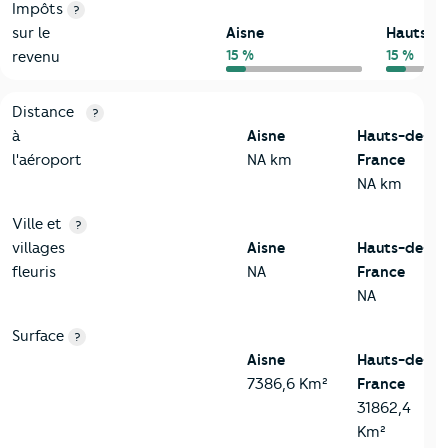
Impôts
?
sur le
Aisne
Hauts-d
15 %
15 %
revenu
3-Environnement
Critères
Aisne
Comparé à la région Hauts-de-France
Distance
?
à
Aisne
Hauts-de-
l'aéroport
NA km
France
NA km
Ville et
?
villages
Aisne
Hauts-de-
fleuris
NA
France
NA
Surface
?
Aisne
Hauts-de-
7386,6 Km²
France
31862,4
Km²