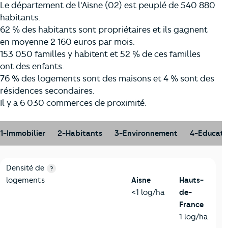
Le département de l'Aisne (02) est peuplé de 540 880
habitants.
62 % des habitants sont propriétaires et ils gagnent
en moyenne 2 160 euros par mois.
153 050 familles y habitent et 52 % de ces familles
ont des enfants.
76 % des logements sont des maisons et 4 % sont des
résidences secondaires.
Il y a 6 030 commerces de proximité.
1-Immobilier
2-Habitants
3-Environnement
4-Educati
1-Immobilier
Critères
Aisne
Comparé à la région Hauts-de-France
Densité de
?
logements
Aisne
Hauts-
<1 log/ha
de-
France
1 log/ha