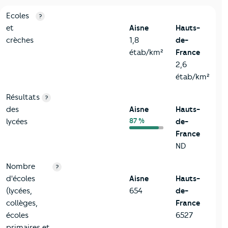
4-Education
Critères
Aisne
Comparé à la région Hauts-de-France
Ecoles
?
et
Aisne
Hauts-
crèches
1,8
de-
étab/km²
France
2,6
étab/km²
Résultats
?
des
Aisne
Hauts-
87 %
lycées
de-
France
ND
Nombre
?
d'écoles
Aisne
Hauts-
(lycées,
654
de-
collèges,
France
écoles
6527
primaires et