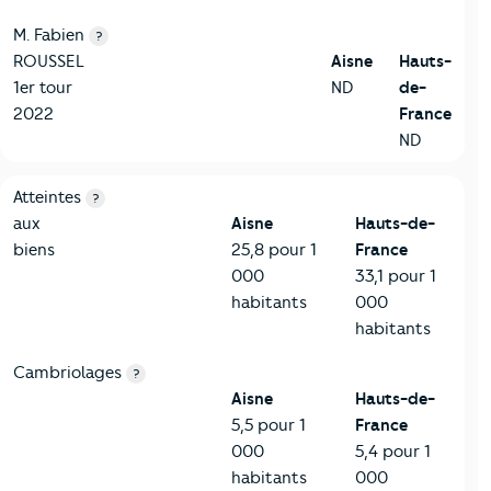
M. Fabien
?
ROUSSEL
Aisne
Hauts-
1er tour
ND
de-
2022
France
ND
7-Sécurité
Critères
Aisne
Comparé à la région Hauts-de-France
Atteintes
?
aux
Aisne
Hauts-de-
biens
25,8 pour 1
France
000
33,1 pour 1
habitants
000
habitants
Cambriolages
?
Aisne
Hauts-de-
5,5 pour 1
France
000
5,4 pour 1
habitants
000