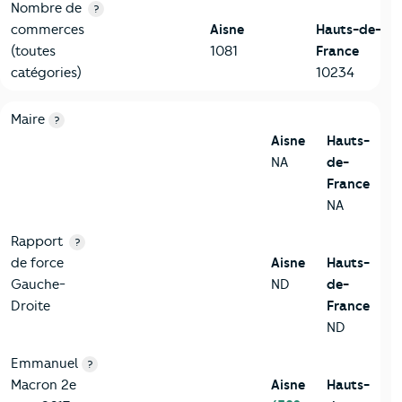
Nombre de
?
commerces
Aisne
Hauts-de-
(toutes
1081
France
catégories)
10234
6-Politique
Critères
Aisne
Comparé à la région Hauts-de-France
Maire
?
Aisne
Hauts-
NA
de-
France
NA
Rapport
?
de force
Aisne
Hauts-
Gauche-
ND
de-
Droite
France
ND
Emmanuel
?
Macron 2e
Aisne
Hauts-