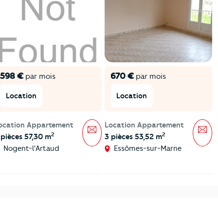
598 €
670 €
par mois
par mois
Location
Location
ocation Appartement
Location Appartement
Message
Mes
2
2
 pièces 57,30 m
3 pièces 53,52 m
Nogent-l'Artaud
Essômes-sur-Marne