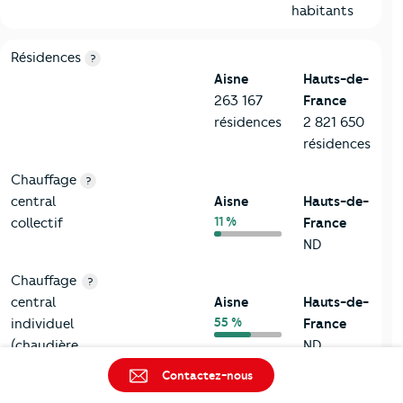
habitants
8-Chauffage
Critères
Aisne
Comparé à la région Hauts-de-France
Résidences
?
Aisne
Hauts-de-
263 167
France
résidences
2 821 650
résidences
Chauffage
?
central
Aisne
Hauts-de-
11 %
collectif
France
ND
Chauffage
?
central
Aisne
Hauts-de-
55 %
individuel
France
(chaudière
ND
propre au
Contactez-nous
logement)