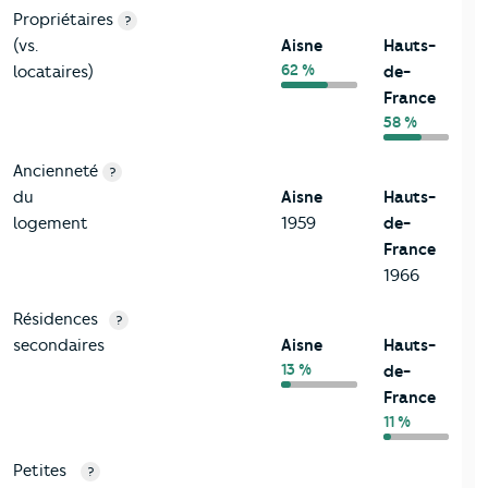
Propriétaires
?
(vs.
Aisne
Hauts-
62 %
locataires)
de-
France
58 %
Ancienneté
?
du
Aisne
Hauts-
logement
1959
de-
France
1966
Résidences
?
secondaires
Aisne
Hauts-
13 %
de-
France
11 %
Petites
?