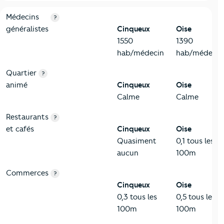
5-Commerces
Critères
Cinqueux
Comparé au département Oise
Médecins
?
généralistes
Cinqueux
Oise
1550
1390
hab/médecin
hab/médecin
Quartier
?
animé
Cinqueux
Oise
Calme
Calme
Restaurants
?
et cafés
Cinqueux
Oise
Quasiment
0,1 tous les
aucun
100m
Commerces
?
Cinqueux
Oise
0,3 tous les
0,5 tous les
100m
100m