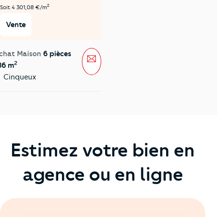
2
Soit 4 301,08 €/m
Vente
chat Maison
6 pièces
Message
2
86 m
Cinqueux
Estimez votre bien en
agence ou en ligne