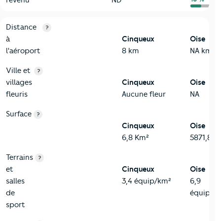
revenu
ND
3-Environnement
Critères
Cinqueux
Comparé au département Oise
Distance
?
à
Cinqueux
Oise
l'aéroport
8 km
NA km
Ville et
?
villages
Cinqueux
Oise
fleuris
Aucune fleur
NA
Surface
?
Cinqueux
Oise
6,8 Km²
5871,8 K
Terrains
?
et
Cinqueux
Oise
salles
3,4 équip/km²
6,9
de
équip/k
sport