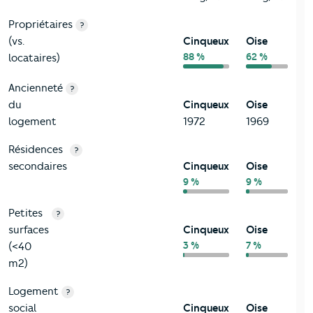
Propriétaires
?
(vs.
Cinqueux
Oise
88 %
62 %
locataires)
Ancienneté
?
du
Cinqueux
Oise
logement
1972
1969
Résidences
?
secondaires
Cinqueux
Oise
9 %
9 %
Petites
?
surfaces
Cinqueux
Oise
3 %
7 %
(<40
m2)
Logement
?
social
Cinqueux
Oise