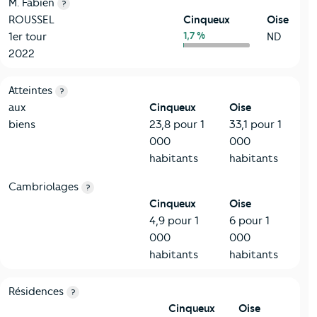
M. Fabien
?
ROUSSEL
Cinqueux
Oise
1,7 %
1er tour
ND
2022
7-Sécurité
Critères
Cinqueux
Comparé au département Oise
Atteintes
?
aux
Cinqueux
Oise
biens
23,8 pour 1
33,1 pour 1
000
000
habitants
habitants
Cambriolages
?
Cinqueux
Oise
4,9 pour 1
6 pour 1
000
000
habitants
habitants
8-Chauffage
Critères
Cinqueux
Comparé au département Oise
Résidences
?
Cinqueux
Oise