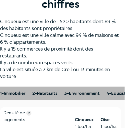
chiffres
Cinqueux est une ville de 1 520 habitants dont 89 %
des habitants sont propriétaires.
Cinqueux est une ville calme avec 94 % de maisons et
6 % d'appartements.
Il y a 15 commerces de proximité dont des
restaurants.
Il y a de nombreux espaces verts.
La ville est située à 7 km de Creil ou 13 minutes en
voiture.
1-Immobilier
2-Habitants
3-Environnement
4-Educati
1-Immobilier
Critères
Cinqueux
Comparé au département Oise
Densité de
?
logements
Cinqueux
Oise
1 log/ha
1 log/ha