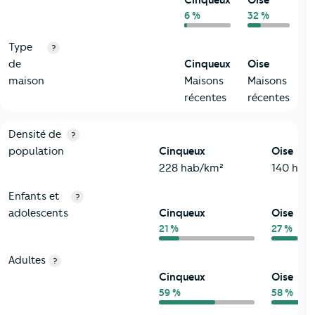
Cinqueux
Oise
6 %
32 %
Type
?
de
Cinqueux
Oise
maison
Maisons
Maisons
récentes
récentes
2-Habitants
Critères
Cinqueux
Comparé au département Oise
Densité de
?
population
Cinqueux
Oise
228 hab/km²
140 hab
Enfants et
?
adolescents
Cinqueux
Oise
21 %
27 %
Adultes
?
Cinqueux
Oise
59 %
58 %