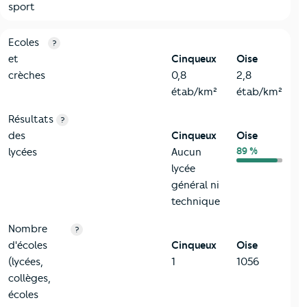
sport
4-Education
Critères
Cinqueux
Comparé au département Oise
Ecoles
?
et
Cinqueux
Oise
crèches
0,8
2,8
étab/km²
étab/km²
Résultats
?
des
Cinqueux
Oise
89 %
lycées
Aucun
lycée
général ni
technique
Nombre
?
d'écoles
Cinqueux
Oise
(lycées,
1
1056
collèges,
écoles