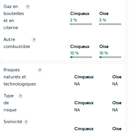
Gaz en
?
bouteilles
Cinqueux
Oise
2 %
3 %
et en
citerne
Autre
?
combustible
Cinqueux
Oise
10 %
10 %
9-Diagnostic risques
Critères
Cinqueux
Comparé au département Oise
Risques
?
naturels et
Cinqueux
Oise
technologiques
NA
NA
Type
?
de
Cinqueux
Oise
risque
NA
NA
Sismicité
?
Cinqueux
Oise