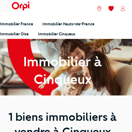
menu
Nos agences
Mes favori
Mon
Immobilier France
Immobilier Hauts-de-France
Immobilier Oise
Immobilier Cinqueux
Immobilier à
Cinqueux
1 biens immobiliers à
vendre à Cinqueux