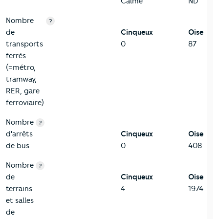
Calme
ND
Nombre
?
de
Cinqueux
Oise
transports
0
87
ferrés
(=métro,
tramway,
RER, gare
ferroviaire)
Nombre
?
d'arrêts
Cinqueux
Oise
de bus
0
408
Nombre
?
de
Cinqueux
Oise
terrains
4
1974
et salles
de