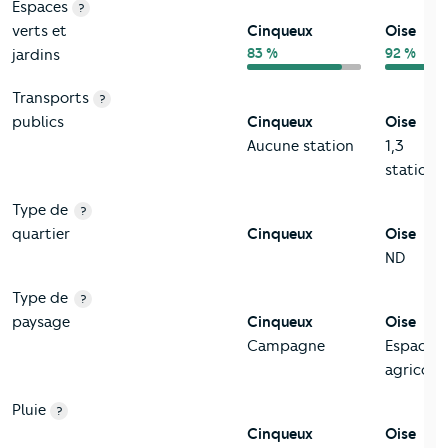
Espaces
?
verts et
Cinqueux
Oise
83 %
92 %
jardins
Transports
?
publics
Cinqueux
Oise
Aucune station
1,3
station/
Type de
?
quartier
Cinqueux
Oise
ND
Type de
?
paysage
Cinqueux
Oise
Campagne
Espace
agricole
Pluie
?
Cinqueux
Oise