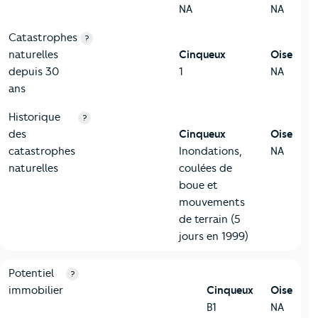
NA
NA
Catastrophes
?
naturelles
Cinqueux
Oise
depuis 30
1
NA
ans
Historique
?
des
Cinqueux
Oise
catastrophes
Inondations,
NA
naturelles
coulées de
boue et
mouvements
de terrain (5
jours en 1999)
10-Logement
Critères
Cinqueux
Comparé au département Oise
Potentiel
?
immobilier
Cinqueux
Oise
B1
NA