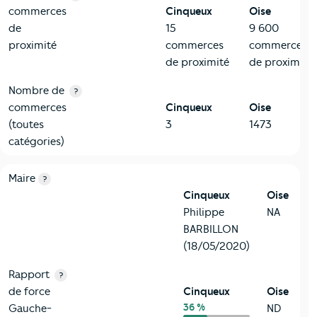
commerces
Cinqueux
Oise
de
15
9 600
proximité
commerces
commerces
de proximité
de proximité
Nombre de
?
commerces
Cinqueux
Oise
(toutes
3
1473
catégories)
6-Politique
Critères
Cinqueux
Comparé au département Oise
Maire
?
Cinqueux
Oise
Philippe
NA
BARBILLON
(18/05/2020)
Rapport
?
de force
Cinqueux
Oise
36 %
Gauche-
ND