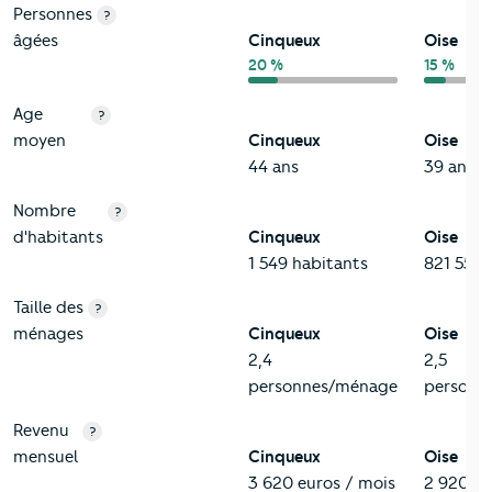
Personnes
?
âgées
Cinqueux
Oise
20 %
15 %
Age
?
moyen
Cinqueux
Oise
44 ans
39 ans
Nombre
?
d'habitants
Cinqueux
Oise
1 549 habitants
821 552 
Taille des
?
ménages
Cinqueux
Oise
2,4
2,5
personnes/ménage
personn
Revenu
?
mensuel
Cinqueux
Oise
3 620 euros / mois
2 920 eu