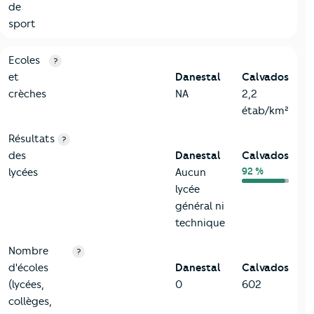
de
sport
4-Education
Critères
Danestal
Comparé au département Calvados
Ecoles
?
et
Danestal
Calvados
crèches
NA
2,2
étab/km²
Résultats
?
des
Danestal
Calvados
92 %
lycées
Aucun
lycée
général ni
technique
Nombre
?
d'écoles
Danestal
Calvados
(lycées,
0
602
collèges,