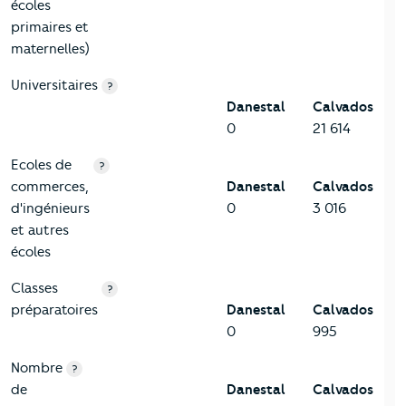
écoles
primaires et
maternelles)
Universitaires
?
Danestal
Calvados
0
21 614
Ecoles de
?
commerces,
Danestal
Calvados
d'ingénieurs
0
3 016
et autres
écoles
Classes
?
préparatoires
Danestal
Calvados
0
995
Nombre
?
de
Danestal
Calvados