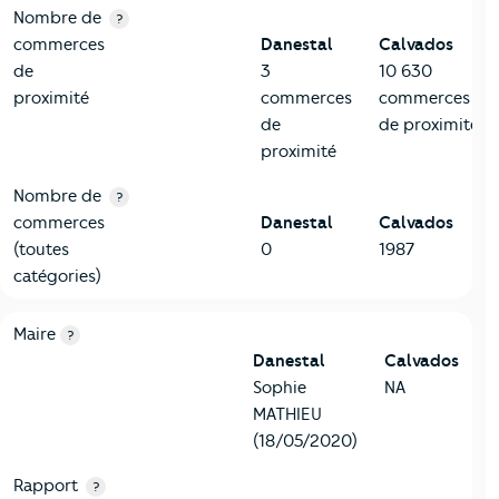
Nombre de
?
commerces
Danestal
Calvados
de
3
10 630
proximité
commerces
commerces
de
de proximité
proximité
Nombre de
?
commerces
Danestal
Calvados
(toutes
0
1987
catégories)
6-Politique
Critères
Danestal
Comparé au département Calvados
Maire
?
Danestal
Calvados
Sophie
NA
MATHIEU
(18/05/2020)
Rapport
?