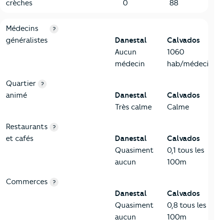
crèches
0
88
5-Commerces
Critères
Danestal
Comparé au département Calvados
Médecins
?
généralistes
Danestal
Calvados
Aucun
1060
médecin
hab/médecin
Quartier
?
animé
Danestal
Calvados
Très calme
Calme
Restaurants
?
et cafés
Danestal
Calvados
Quasiment
0,1 tous les
aucun
100m
Commerces
?
Danestal
Calvados
Quasiment
0,8 tous les
aucun
100m