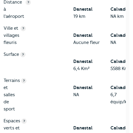
3-Environnement
Critères
Danestal
Comparé au département Calvados
Distance
?
à
Danestal
Calvados
l'aéroport
19 km
NA km
Ville et
?
villages
Danestal
Calvados
fleuris
Aucune fleur
NA
Surface
?
Danestal
Calvados
6,4 Km²
5588 Km²
Terrains
?
et
Danestal
Calvados
salles
NA
6,7
de
équip/km²
sport
Espaces
?
verts et
Danestal
Calvados