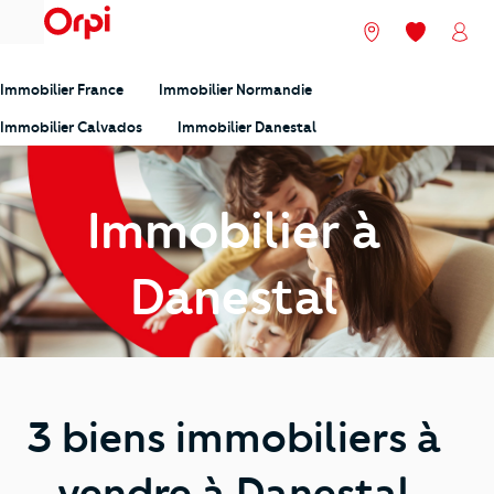
menu
Nos agences
Mes favori
Mon
Immobilier France
Immobilier Normandie
Immobilier Calvados
Immobilier Danestal
Immobilier à
Danestal
3 biens immobiliers à
vendre à Danestal