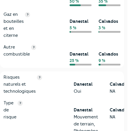
50 %
35 %
Gaz en
?
bouteilles
Danestal
Calvados
5 %
3 %
et en
citerne
Autre
?
combustible
Danestal
Calvados
25 %
9 %
9-Diagnostic risques
Critères
Danestal
Comparé au département Calvados
Risques
?
naturels et
Danestal
Calvados
technologiques
Oui
NA
Type
?
de
Danestal
Calvados
risque
Mouvement
NA
de terrain,