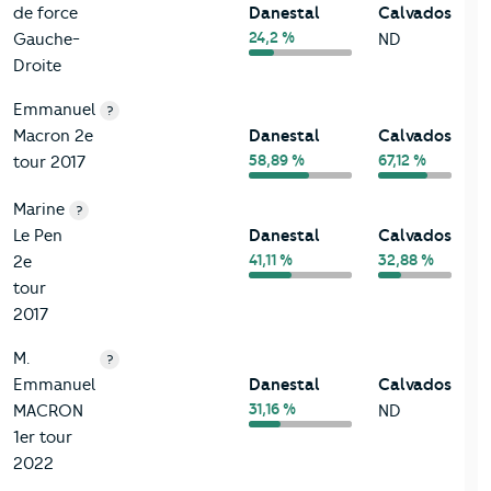
de force
Danestal
Calvados
24,2 %
Gauche-
ND
Droite
Emmanuel
?
Macron 2e
Danestal
Calvados
58,89 %
67,12 %
tour 2017
Marine
?
Le Pen
Danestal
Calvados
41,11 %
32,88 %
2e
tour
2017
M.
?
Emmanuel
Danestal
Calvados
31,16 %
MACRON
ND
1er tour
2022