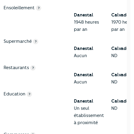
Ensoleillement
?
Danestal
Calvados
1948 heures
1970 heur
par an
par an
Supermarché
?
Danestal
Calvados
Aucun
ND
Restaurants
?
Danestal
Calvados
Aucun
ND
Education
?
Danestal
Calvados
Un seul
ND
établissement
à proximité