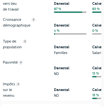
vers lieu
Danestal
Calvado
87 %
83 %
de travail
Croissance
?
démographique
Danestal
Calvado
4 %
0 %
Type de
?
population
Danestal
Calvado
Familles
Salariés
Pauvreté
?
Danestal
Calvado
13 %
ND
Impôts
?
sur le
Danestal
Calvado
15 %
revenu
ND