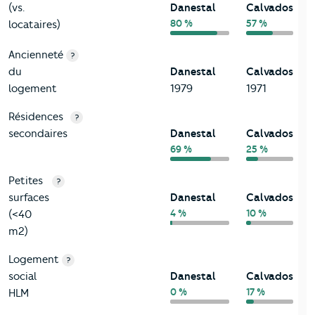
(vs.
Danestal
Calvados
80 %
57 %
locataires)
Ancienneté
?
du
Danestal
Calvados
logement
1979
1971
Résidences
?
secondaires
Danestal
Calvados
69 %
25 %
Petites
?
surfaces
Danestal
Calvados
4 %
10 %
(<40
m2)
Logement
?
social
Danestal
Calvados
0 %
17 %
HLM