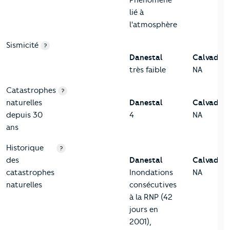
Phénomène
lié à
l'atmosphère
Sismicité
?
Danestal
Calvados
très faible
NA
Catastrophes
?
naturelles
Danestal
Calvados
depuis 30
4
NA
ans
Historique
?
des
Danestal
Calvados
catastrophes
Inondations
NA
naturelles
consécutives
à la RNP (42
jours en
2001),