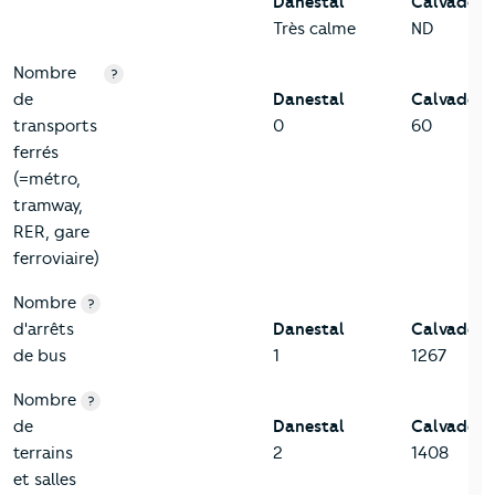
Danestal
Calvados
Très calme
ND
Nombre
?
de
Danestal
Calvados
transports
0
60
ferrés
(=métro,
tramway,
RER, gare
ferroviaire)
Nombre
?
d'arrêts
Danestal
Calvados
de bus
1
1267
Nombre
?
de
Danestal
Calvados
terrains
2
1408
et salles