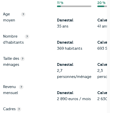
11 %
20 %
Age
?
moyen
Danestal
Calvado
35 ans
41 ans
Nombre
?
d'habitants
Danestal
Calvado
369 habitants
693 579 
Taille des
?
ménages
Danestal
Calvado
2,7
2,3
personnes/ménage
personn
Revenu
?
mensuel
Danestal
Calvado
2 890 euros / mois
2 630 eu
Cadres
?