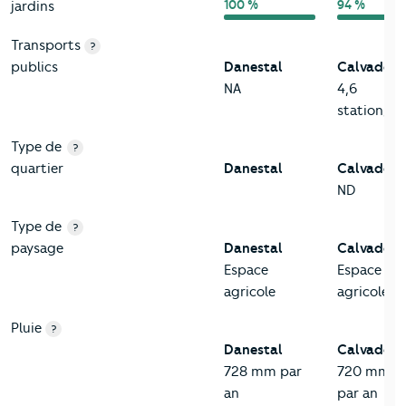
100 %
94 %
jardins
Transports
?
publics
Danestal
Calvados
NA
4,6
station/k
Type de
?
quartier
Danestal
Calvados
ND
Type de
?
paysage
Danestal
Calvados
Espace
Espace
agricole
agricole
Pluie
?
Danestal
Calvados
728 mm par
720 mm
an
par an