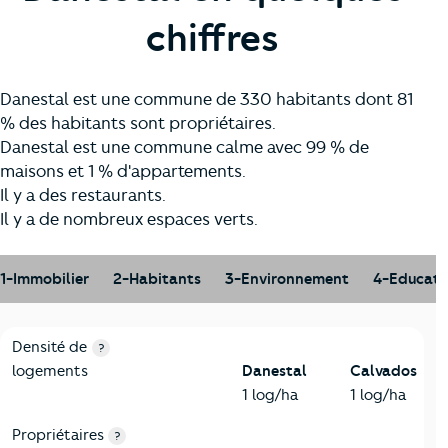
chiffres
Danestal est une commune de 330 habitants dont 81
% des habitants sont propriétaires.
Danestal est une commune calme avec 99 % de
maisons et 1 % d'appartements.
Il y a des restaurants.
Il y a de nombreux espaces verts.
1-Immobilier
2-Habitants
3-Environnement
4-Educati
1-Immobilier
Critères
Danestal
Comparé au département Calvados
Densité de
?
logements
Danestal
Calvados
1 log/ha
1 log/ha
Propriétaires
?