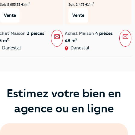
2
2
Soit 5 653,33 €/m
Soit 2 475 €/m
Vente
Vente
chat Maison
3 pièces
Achat Maison
4 pièces
Message
Mes
2
2
5 m
48 m
Danestal
Danestal
Estimez votre bien en
agence ou en ligne