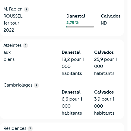
M. Fabien
?
ROUSSEL
Danestal
Calvados
2,79 %
1er tour
ND
2022
7-Sécurité
Critères
Danestal
Comparé au département Calvados
Atteintes
?
aux
Danestal
Calvados
biens
18,2 pour 1
25,9 pour 1
000
000
habitants
habitants
Cambriolages
?
Danestal
Calvados
6,6 pour 1
3,9 pour 1
000
000
habitants
habitants
8-Chauffage
Critères
Danestal
Comparé au département Calvados
Résidences
?