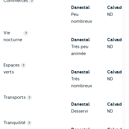
Commerces
?
Danestal
Calvados
Peu
ND
nombreux
Vie
?
nocturne
Danestal
Calvados
Très peu
ND
animée
Espaces
?
verts
Danestal
Calvados
Très
ND
nombreux
Transports
?
Danestal
Calvados
Desservi
ND
Tranquilité
?