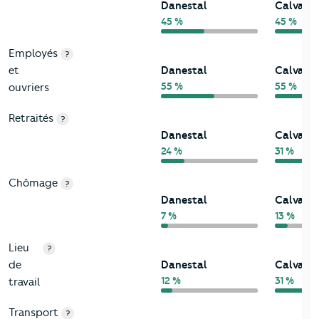
Danestal
Calvado
45 %
45 %
Employés
?
et
Danestal
Calvado
55 %
55 %
ouvriers
Retraités
?
Danestal
Calvado
24 %
31 %
Chômage
?
Danestal
Calvado
7 %
13 %
Lieu
?
de
Danestal
Calvado
12 %
31 %
travail
Transport
?