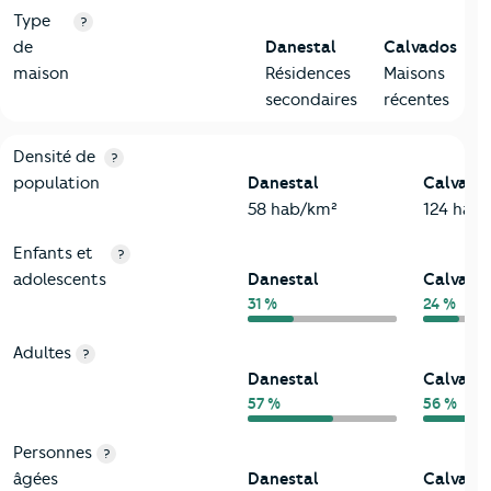
Type
?
de
Danestal
Calvados
maison
Résidences
Maisons
secondaires
récentes
2-Habitants
Critères
Danestal
Comparé au département Calvados
Densité de
?
population
Danestal
Calvado
58 hab/km²
124 hab
Enfants et
?
adolescents
Danestal
Calvado
31 %
24 %
Adultes
?
Danestal
Calvado
57 %
56 %
Personnes
?
âgées
Danestal
Calvado