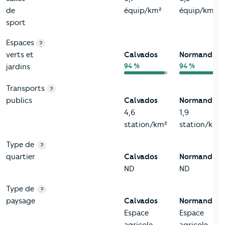
de
équip/km²
équip/km²
sport
Espaces
?
verts et
Calvados
Normandie
94 %
94 %
jardins
Transports
?
publics
Calvados
Normandie
4,6
1,9
station/km²
station/km²
Type de
?
quartier
Calvados
Normandie
ND
ND
Type de
?
paysage
Calvados
Normandie
Espace
Espace