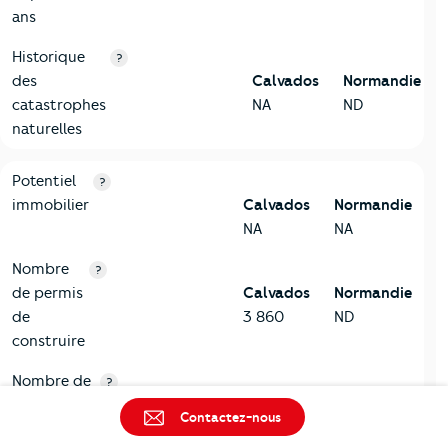
ans
Historique
?
des
Calvados
Normandie
catastrophes
NA
ND
naturelles
10-Logement
Critères
Calvados
Comparé à la région Normandie
Potentiel
?
immobilier
Calvados
Normandie
NA
NA
Nombre
?
de permis
Calvados
Normandie
de
3 860
ND
construire
Nombre de
?
permis
Calvados
Normandie
Contactez-nous
d'aménager
97
ND