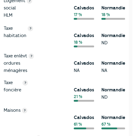
Logement
?
social
Calvados
Normandie
17 %
18 %
HLM
Taxe
?
habitation
Calvados
Normandie
18 %
ND
Taxe enlèvt
?
ordures
Calvados
Normandie
ménagères
NA
NA
Taxe
?
foncière
Calvados
Normandie
21 %
ND
Maisons
?
Calvados
Normandie
61 %
67 %