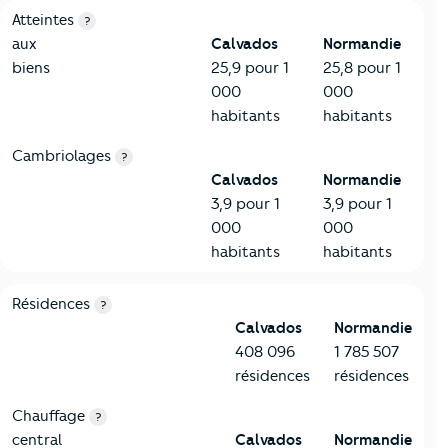
7-Sécurité
Critères
Calvados
Comparé à la région Normandie
Atteintes
?
aux
Calvados
Normandie
biens
25,9 pour 1
25,8 pour 1
000
000
habitants
habitants
Cambriolages
?
Calvados
Normandie
3,9 pour 1
3,9 pour 1
000
000
habitants
habitants
8-Chauffage
Critères
Calvados
Comparé à la région Normandie
Résidences
?
Calvados
Normandie
408 096
1 785 507
résidences
résidences
Chauffage
?
central
Calvados
Normandie