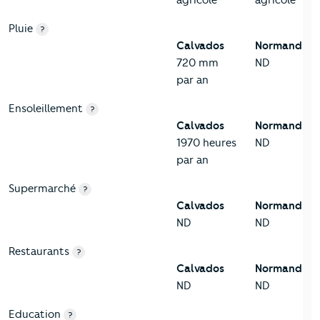
agricole
agricole
Pluie
?
Calvados
Normandie
720 mm
ND
par an
Ensoleillement
?
Calvados
Normandie
1970 heures
ND
par an
Supermarché
?
Calvados
Normandie
ND
ND
Restaurants
?
Calvados
Normandie
ND
ND
Education
?