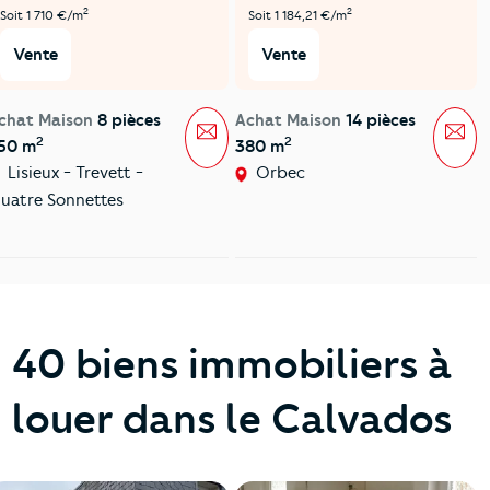
2
2
Soit 1 710 €/m
Soit 1 184,21 €/m
Vente
Vente
chat Maison
8 pièces
Achat Maison
14 pièces
Message
Mes
2
2
50 m
380 m
Lisieux - Trevett -
Orbec
uatre Sonnettes
40 biens immobiliers à
louer dans le Calvados