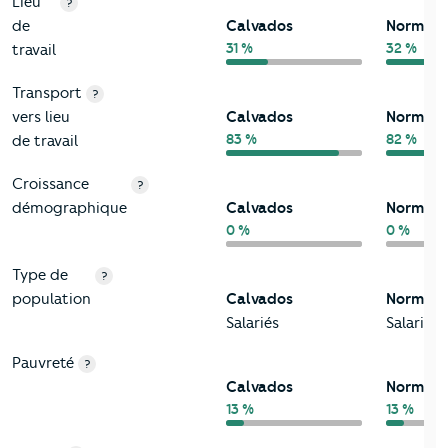
Lieu
?
de
Calvados
Normand
31 %
32 %
travail
Transport
?
vers lieu
Calvados
Normand
83 %
82 %
de travail
Croissance
?
démographique
Calvados
Normand
0 %
0 %
Type de
?
population
Calvados
Normand
Salariés
Salariés
Pauvreté
?
Calvados
Normand
13 %
13 %