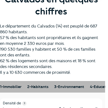
chiffres
Le département du Calvados (14) est peuplé de 687
860 habitants.
57 % des habitants sont propriétaires et ils gagnent
en moyenne 2 330 euros par mois.
190 530 familles y habitent et 50 % de ces familles
ont des enfants.
62 % des logements sont des maisons et 18 % sont
des résidences secondaires.
Il y a 10 630 commerces de proximité.
1-Immobilier
2-Habitants
3-Environnement
4-Educati
1-Immobilier
Critères
Calvados
Comparé à la région Normandie
Densité de
?