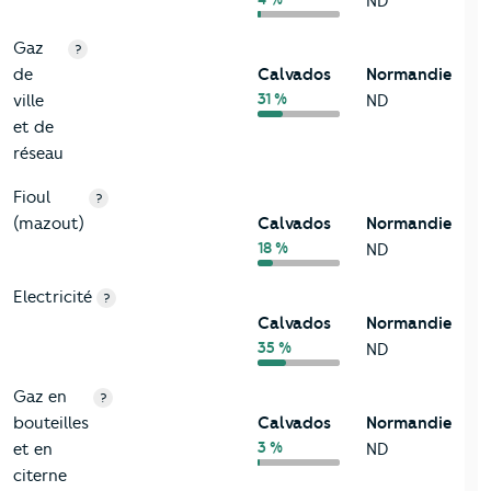
ND
Gaz
?
de
Calvados
Normandie
31 %
ville
ND
et de
réseau
Fioul
?
(mazout)
Calvados
Normandie
18 %
ND
Electricité
?
Calvados
Normandie
35 %
ND
Gaz en
?
bouteilles
Calvados
Normandie
3 %
et en
ND
citerne