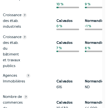
10 %
9 %
Croissance
?
des étab.
Calvados
Normandie
0 %
-1 %
industriels
Croissance
?
des étab.
Calvados
Normandie
7 %
6 %
du
bâtiment
et travaux
publics
Agences
?
Immobilières
Calvados
Normandie
616
ND
Nombre de
?
commerces
Calvados
Normandie