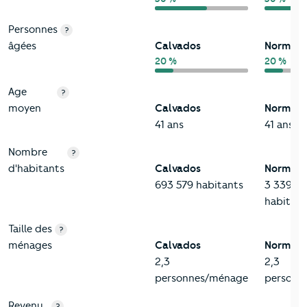
Personnes
?
âgées
Calvados
Normand
20 %
20 %
Age
?
moyen
Calvados
Normand
41 ans
41 ans
Nombre
?
d'habitants
Calvados
Normand
693 579 habitants
3 339 13
habitant
Taille des
?
ménages
Calvados
Normand
2,3
2,3
personnes/ménage
personn
Revenu
?