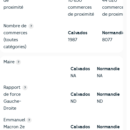
de
10 630
44 020
proximité
commerces
commerces
de proximité
de proximité
Nombre de
?
commerces
Calvados
Normandie
(toutes
1987
8077
catégories)
6-Politique
Critères
Calvados
Comparé à la région Normandie
Maire
?
Calvados
Normandie
NA
NA
Rapport
?
de force
Calvados
Normandie
Gauche-
ND
ND
Droite
Emmanuel
?
Macron 2e
Calvados
Normandie