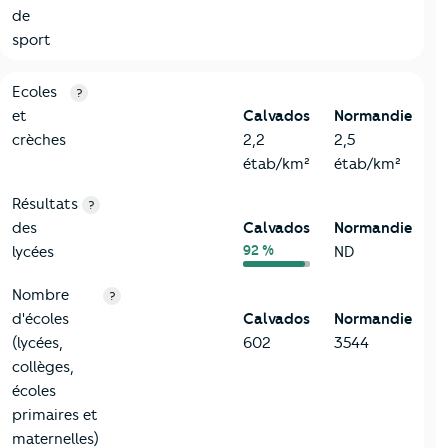
de
sport
4-Education
Critères
Calvados
Comparé à la région Normandie
Ecoles
?
et
Calvados
Normandie
crèches
2,2
2,5
étab/km²
étab/km²
Résultats
?
des
Calvados
Normandie
92 %
lycées
ND
Nombre
?
d'écoles
Calvados
Normandie
(lycées,
602
3544
collèges,
écoles
primaires et
maternelles)