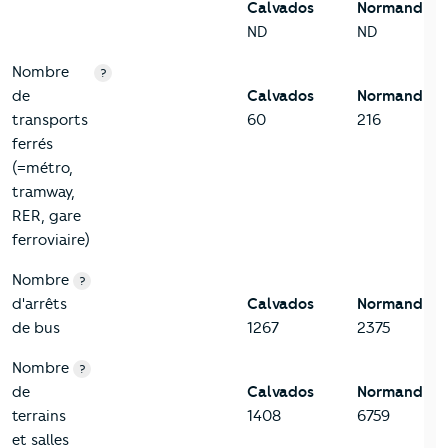
Calvados
Normandie
ND
ND
Nombre
?
de
Calvados
Normandie
transports
60
216
ferrés
(=métro,
tramway,
RER, gare
ferroviaire)
Nombre
?
d'arrêts
Calvados
Normandie
de bus
1267
2375
Nombre
?
de
Calvados
Normandie
terrains
1408
6759
et salles