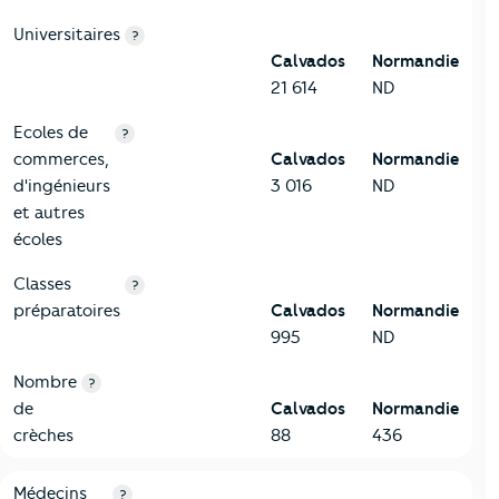
Universitaires
?
Calvados
Normandie
21 614
ND
Ecoles de
?
commerces,
Calvados
Normandie
d'ingénieurs
3 016
ND
et autres
écoles
Classes
?
préparatoires
Calvados
Normandie
995
ND
Nombre
?
de
Calvados
Normandie
crèches
88
436
5-Commerces
Critères
Calvados
Comparé à la région Normandie
Médecins
?