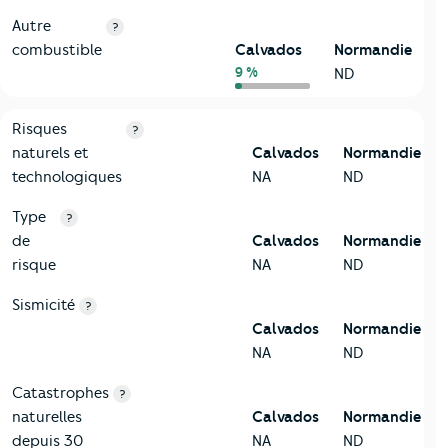
Autre
?
combustible
Calvados
Normandie
9 %
ND
9-Diagnostic risques
Critères
Calvados
Comparé à la région Normandie
Risques
?
naturels et
Calvados
Normandie
technologiques
NA
ND
Type
?
de
Calvados
Normandie
risque
NA
ND
Sismicité
?
Calvados
Normandie
NA
ND
Catastrophes
?
naturelles
Calvados
Normandie
depuis 30
NA
ND