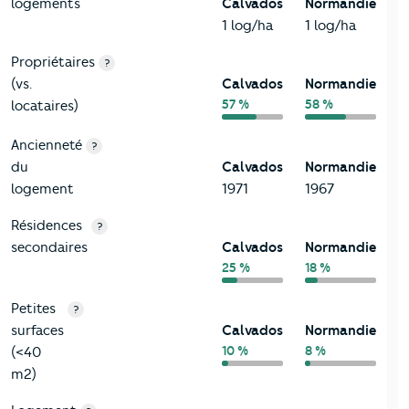
logements
Calvados
Normandie
1 log/ha
1 log/ha
Propriétaires
?
(vs.
Calvados
Normandie
57 %
58 %
locataires)
Ancienneté
?
du
Calvados
Normandie
logement
1971
1967
Résidences
?
secondaires
Calvados
Normandie
25 %
18 %
Petites
?
surfaces
Calvados
Normandie
10 %
8 %
(<40
m2)