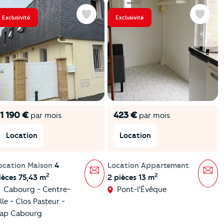
Exclusivité
Exclusivité
Favoris
Favoris
1 190 €
423 €
par mois
par mois
Location
Location
ocation Maison
4
Location Appartement
Message
Mes
2
2
ièces 75,43 m
2 pièces 13 m
Cabourg - Centre-
Pont-l'Évêque
ille - Clos Pasteur -
ap Cabourg