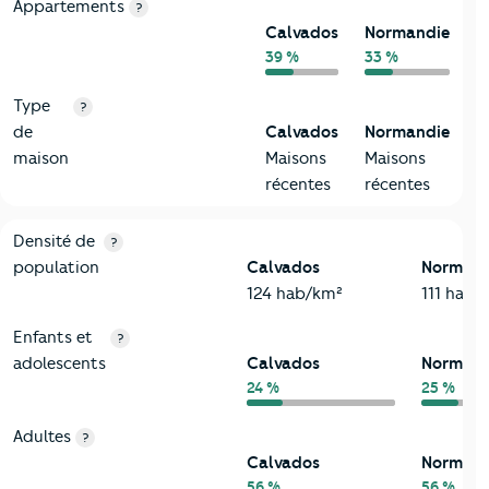
Appartements
?
Calvados
Normandie
39 %
33 %
Type
?
de
Calvados
Normandie
maison
Maisons
Maisons
récentes
récentes
2-Habitants
Critères
Calvados
Comparé à la région Normandie
Densité de
?
population
Calvados
Normand
124 hab/km²
111 hab/
Enfants et
?
adolescents
Calvados
Normand
24 %
25 %
Adultes
?
Calvados
Normand
56 %
56 %