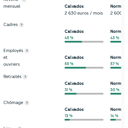
mensuel
Calvados
Normand
2 630 euros / mois
2 600 eu
Cadres
?
Calvados
Normand
45 %
43 %
Employés
?
et
Calvados
Normand
55 %
57 %
ouvriers
Retraités
?
Calvados
Normand
31 %
30 %
Chômage
?
Calvados
Normand
13 %
14 %