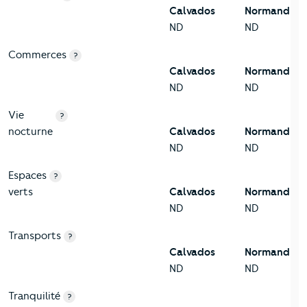
Calvados
Normandie
ND
ND
Commerces
?
Calvados
Normandie
ND
ND
Vie
?
nocturne
Calvados
Normandie
ND
ND
Espaces
?
verts
Calvados
Normandie
ND
ND
Transports
?
Calvados
Normandie
ND
ND
Tranquilité
?