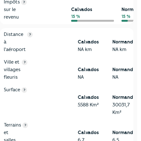
Impôts
?
sur le
Calvados
Normand
15 %
15 %
revenu
3-Environnement
Critères
Calvados
Comparé à la région Normandie
Distance
?
à
Calvados
Normandie
l'aéroport
NA km
NA km
Ville et
?
villages
Calvados
Normandie
fleuris
NA
NA
Surface
?
Calvados
Normandie
5588 Km²
30031,7
Km²
Terrains
?
et
Calvados
Normandie
salles
6,7
6,5