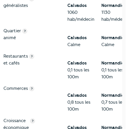
généralistes
Calvados
Normandie
1060
1130
hab/médecin
hab/médecin
Quartier
?
animé
Calvados
Normandie
Calme
Calme
Restaurants
?
et cafés
Calvados
Normandie
0,1 tous les
0,1 tous les
100m
100m
Commerces
?
Calvados
Normandie
0,8 tous les
0,7 tous les
100m
100m
Croissance
?
économique
Calvados
Normandie