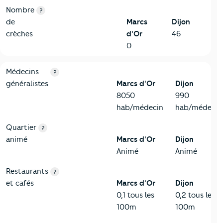
Nombre
?
de
Marcs
Dijon
crèches
d'Or
46
0
5-Commerces
Critères
Marcs d'Or
Comparé à la ville de Dijon
Médecins
?
généralistes
Marcs d'Or
Dijon
8050
990
hab/médecin
hab/médecin
Quartier
?
animé
Marcs d'Or
Dijon
Animé
Animé
Restaurants
?
et cafés
Marcs d'Or
Dijon
0,1 tous les
0,2 tous les
100m
100m