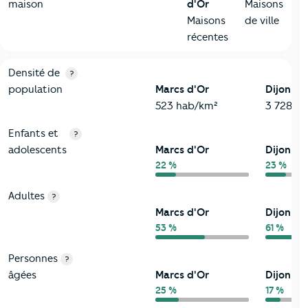
maison
d'Or
Maisons
Maisons
de ville
récentes
2-Habitants
Critères
Marcs d'Or
Comparé à la ville de Dijon
Densité de
?
population
Marcs d'Or
Dijon
523 hab/km²
3 728 h
Enfants et
?
adolescents
Marcs d'Or
Dijon
22 %
23 %
Adultes
?
Marcs d'Or
Dijon
53 %
61 %
Personnes
?
âgées
Marcs d'Or
Dijon
25 %
17 %