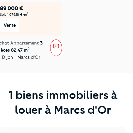
89 000 €
2
Soit 1 079,18 €/m
Vente
chat Appartement
3
Message
2
ièces 82,47 m
Dijon - Marcs d'Or
1 biens immobiliers à
louer à Marcs d'Or