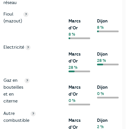
réseau
Fioul
?
(mazout)
Marcs
Dijon
8 %
d'Or
8 %
Electricité
?
Marcs
Dijon
28 %
d'Or
28 %
Gaz en
?
bouteilles
Marcs
Dijon
0 %
et en
d'Or
0 %
citerne
Autre
?
combustible
Marcs
Dijon
2 %
d'Or