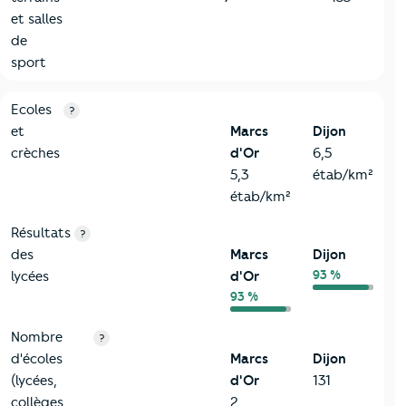
et salles
de
sport
4-Education
Critères
Marcs d'Or
Comparé à la ville de Dijon
Ecoles
?
et
Marcs
Dijon
crèches
d'Or
6,5
5,3
étab/km²
étab/km²
Résultats
?
des
Marcs
Dijon
93 %
lycées
d'Or
93 %
Nombre
?
d'écoles
Marcs
Dijon
(lycées,
d'Or
131
collèges,
2