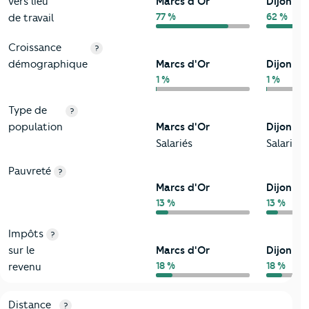
vers lieu
Marcs d'Or
Dijon
77 %
62 %
de travail
Croissance
?
démographique
Marcs d'Or
Dijon
1 %
1 %
Type de
?
population
Marcs d'Or
Dijon
Salariés
Salariés
Pauvreté
?
Marcs d'Or
Dijon
13 %
13 %
Impôts
?
sur le
Marcs d'Or
Dijon
18 %
18 %
revenu
3-Environnement
Critères
Marcs d'Or
Comparé à la ville de Dijon
Distance
?