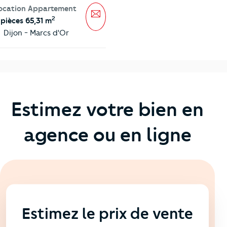
ocation Appartement
Message
2
 pièces 65,31 m
Dijon - Marcs d'Or
Estimez votre bien en
agence ou en ligne
En ligne
💻
Estimez le prix de vente