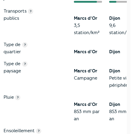
Transports
?
publics
Marcs d'Or
Dijon
3,5
9,6
station/km²
station/km
Type de
?
quartier
Marcs d'Or
Dijon
Type de
?
paysage
Marcs d'Or
Dijon
Campagne
Petite ville 
périphérie
Pluie
?
Marcs d'Or
Dijon
853 mm par
853 mm pa
an
an
Ensoleillement
?