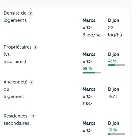
1-Immobilier
Critères
Marcs d'Or
Comparé à la ville de Dijon
Densité de
?
logements
Marcs
Dijon
d'Or
22
3 log/ha
log/ha
Propriétaires
?
(vs.
Marcs
Dijon
41 %
locataires)
d'Or
69 %
Ancienneté
?
du
Marcs
Dijon
logement
d'Or
1971
1987
Résidences
?
secondaires
Marcs
Dijon
10 %
d'Or