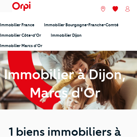
menu
Nos agences
Mes favori
Mon
Immobilier France
Immobilier Bourgogne-Franche-Comté
Immobilier Côte-d'Or
Immobilier Dijon
Immobilier Marcs d'Or
Immobilier à Dijon,
Marcs d'Or
1 biens immobiliers à