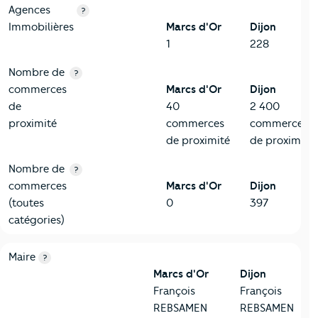
Agences
?
Immobilières
Marcs d'Or
Dijon
1
228
Nombre de
?
commerces
Marcs d'Or
Dijon
de
40
2 400
proximité
commerces
commerces
de proximité
de proximité
Nombre de
?
commerces
Marcs d'Or
Dijon
(toutes
0
397
catégories)
6-Politique
Critères
Marcs d'Or
Comparé à la ville de Dijon
Maire
?
Marcs d'Or
Dijon
François
François
REBSAMEN
REBSAMEN