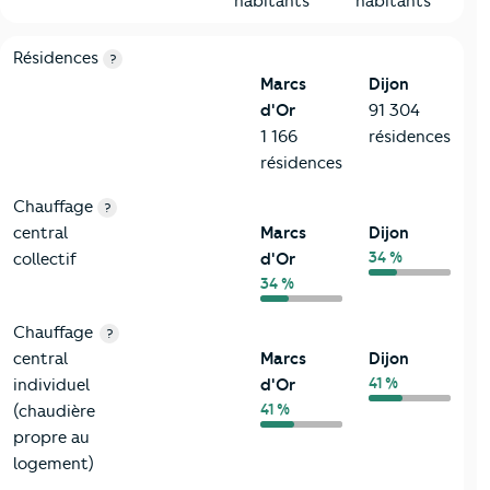
habitants
habitants
8-Chauffage
Critères
Marcs d'Or
Comparé à la ville de Dijon
Résidences
?
Marcs
Dijon
d'Or
91 304
1 166
résidences
résidences
Chauffage
?
central
Marcs
Dijon
34 %
collectif
d'Or
34 %
Chauffage
?
central
Marcs
Dijon
41 %
individuel
d'Or
41 %
(chaudière
propre au
logement)