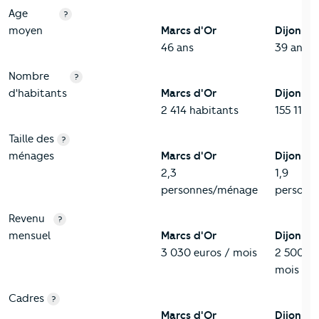
Age
?
moyen
Marcs d'Or
Dijon
46 ans
39 ans
Nombre
?
d'habitants
Marcs d'Or
Dijon
2 414 habitants
155 114 
Taille des
?
ménages
Marcs d'Or
Dijon
2,3
1,9
personnes/ménage
personn
Revenu
?
mensuel
Marcs d'Or
Dijon
3 030 euros / mois
2 500 eu
mois
Cadres
?
Marcs d'Or
Dijon