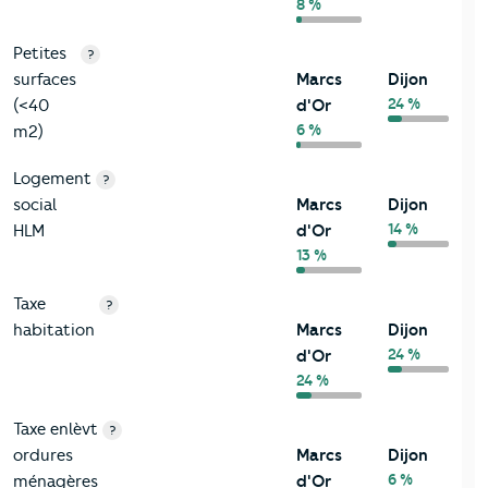
8 %
Petites
?
surfaces
Marcs
Dijon
24 %
(<40
d'Or
6 %
m2)
Logement
?
social
Marcs
Dijon
14 %
HLM
d'Or
13 %
Taxe
?
habitation
Marcs
Dijon
24 %
d'Or
24 %
Taxe enlèvt
?
ordures
Marcs
Dijon
6 %
ménagères
d'Or