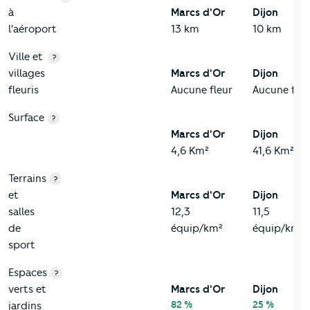
à
Marcs d'Or
Dijon
l'aéroport
13 km
10 km
Ville et
?
villages
Marcs d'Or
Dijon
fleuris
Aucune fleur
Aucune fleu
Surface
?
Marcs d'Or
Dijon
4,6 Km²
41,6 Km²
Terrains
?
et
Marcs d'Or
Dijon
salles
12,3
11,5
de
équip/km²
équip/km²
sport
Espaces
?
verts et
Marcs d'Or
Dijon
82 %
25 %
jardins