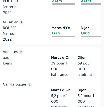
0,85 %
0,85 %
POUTOU
1er tour
2022
M. Fabien
?
ROUSSEL
Marcs d'Or
Dijon
1,92 %
1,92 %
1er tour
2022
7-Sécurité
Critères
Marcs d'Or
Comparé à la ville de Dijon
Atteintes
?
aux
Marcs d'Or
Dijon
biens
39 pour 1
39 pour 1
000
000
habitants
habitants
Cambriolages
?
Marcs d'Or
Dijon
5,2 pour 1
5,2 pour 1
000
000