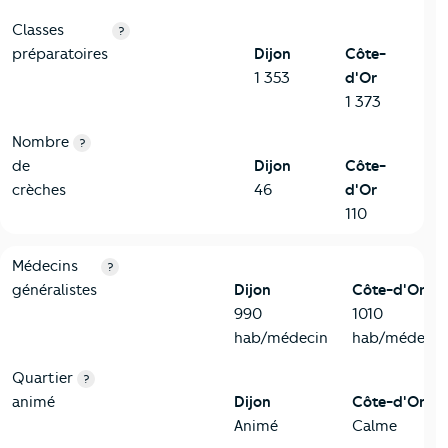
Classes
?
préparatoires
Dijon
Côte-
1 353
d'Or
1 373
Nombre
?
de
Dijon
Côte-
crèches
46
d'Or
110
5-Commerces
Critères
Dijon
Comparé au département Côte-d'Or
Médecins
?
généralistes
Dijon
Côte-d'Or
990
1010
hab/médecin
hab/médecin
Quartier
?
animé
Dijon
Côte-d'Or
Animé
Calme