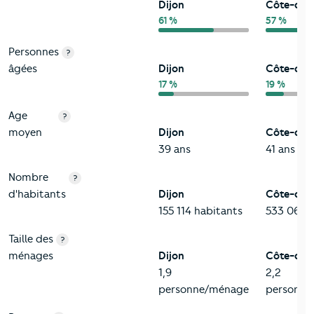
Dijon
Côte-d'O
61 %
57 %
Personnes
?
âgées
Dijon
Côte-d'O
17 %
19 %
Age
?
moyen
Dijon
Côte-d'O
39 ans
41 ans
Nombre
?
d'habitants
Dijon
Côte-d'O
155 114 habitants
533 065 h
Taille des
?
ménages
Dijon
Côte-d'O
1,9
2,2
personne/ménage
personne