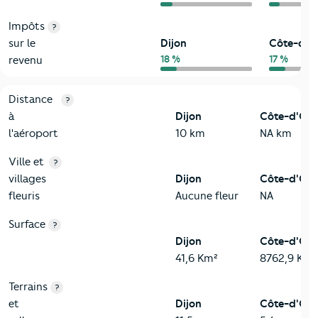
Impôts
?
sur le
Dijon
Côte-d'O
18 %
17 %
revenu
3-Environnement
Critères
Dijon
Comparé au département Côte-d'Or
Distance
?
à
Dijon
Côte-d'Or
l'aéroport
10 km
NA km
Ville et
?
villages
Dijon
Côte-d'Or
fleuris
Aucune fleur
NA
Surface
?
Dijon
Côte-d'Or
41,6 Km²
8762,9 Km²
Terrains
?
et
Dijon
Côte-d'Or