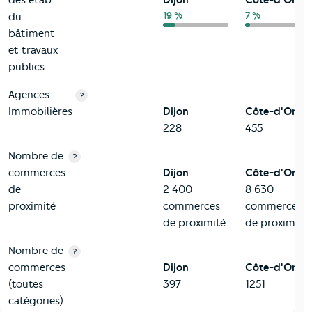
des étab.
Dijon
Côte-d'Or
19 %
7 %
du
bâtiment
et travaux
publics
Agences
?
Immobilières
Dijon
Côte-d'Or
228
455
Nombre de
?
commerces
Dijon
Côte-d'Or
de
2 400
8 630
proximité
commerces
commerces
de proximité
de proximité
Nombre de
?
commerces
Dijon
Côte-d'Or
(toutes
397
1251
catégories)