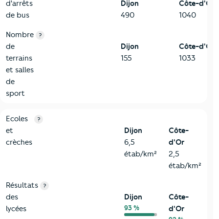
d'arrêts
Dijon
Côte-d'Or
de bus
490
1040
Nombre
?
de
Dijon
Côte-d'Or
terrains
155
1033
et salles
de
sport
4-Education
Critères
Dijon
Comparé au département Côte-d'Or
Ecoles
?
et
Dijon
Côte-
crèches
6,5
d'Or
étab/km²
2,5
étab/km²
Résultats
?
des
Dijon
Côte-
93 %
lycées
d'Or