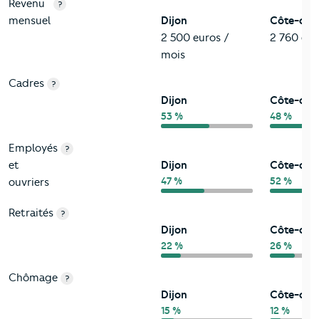
Revenu
?
mensuel
Dijon
Côte-d'O
2 500 euros /
2 760 eur
mois
Cadres
?
Dijon
Côte-d'O
53 %
48 %
Employés
?
et
Dijon
Côte-d'O
47 %
52 %
ouvriers
Retraités
?
Dijon
Côte-d'O
22 %
26 %
Chômage
?
Dijon
Côte-d'O
15 %
12 %