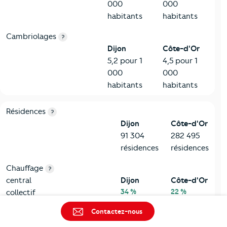
000
000
habitants
habitants
Cambriolages
?
Dijon
Côte-d'Or
5,2 pour 1
4,5 pour 1
000
000
habitants
habitants
8-Chauffage
Critères
Dijon
Comparé au département Côte-d'Or
Résidences
?
Dijon
Côte-d'Or
91 304
282 495
résidences
résidences
Chauffage
?
central
Dijon
Côte-d'Or
34 %
22 %
collectif
Contactez-nous
Chauffage
?
central
Dijon
Côte-d'Or