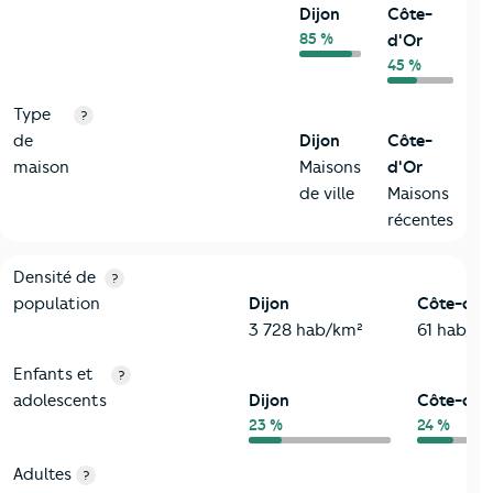
Dijon
Côte-
85 %
d'Or
45 %
Type
?
de
Dijon
Côte-
maison
Maisons
d'Or
de ville
Maisons
récentes
2-Habitants
Critères
Dijon
Comparé au département Côte-d'Or
Densité de
?
population
Dijon
Côte-d'O
3 728 hab/km²
61 hab/k
Enfants et
?
adolescents
Dijon
Côte-d'O
23 %
24 %
Adultes
?