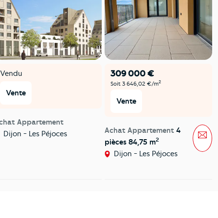
309 000 €
Vendu
2
Soit 3 646,02 €/m
Vente
Vente
chat Appartement
Achat Appartement
4
Mes
Dijon - Les Péjoces
2
pièces 84,75 m
Dijon - Les Péjoces