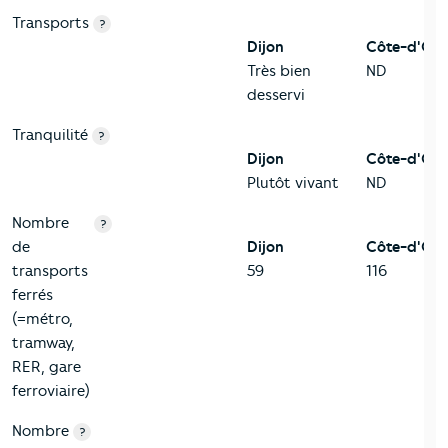
Transports
?
Dijon
Côte-d'Or
Très bien
ND
desservi
Tranquilité
?
Dijon
Côte-d'Or
Plutôt vivant
ND
Nombre
?
de
Dijon
Côte-d'Or
transports
59
116
ferrés
(=métro,
tramway,
RER, gare
ferroviaire)
Nombre
?