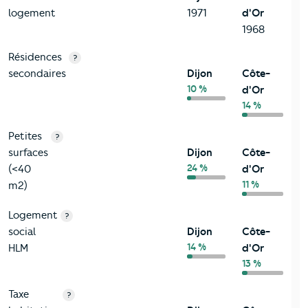
logement
1971
d'Or
1968
Résidences
?
secondaires
Dijon
Côte-
10 %
d'Or
14 %
Petites
?
surfaces
Dijon
Côte-
24 %
(<40
d'Or
11 %
m2)
Logement
?
social
Dijon
Côte-
14 %
HLM
d'Or
13 %
Taxe
?