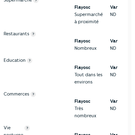
?
Flayosc
Var
Supermarché
ND
à proximité
Restaurants
?
Flayosc
Var
Nombreux
ND
Education
?
Flayosc
Var
Tout dans les
ND
environs
Commerces
?
Flayosc
Var
Très
ND
nombreux
Vie
?
nocturne
Flayosc
Var