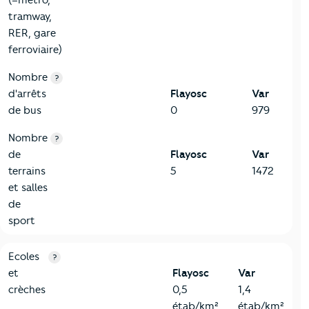
tramway,
RER, gare
ferroviaire)
Nombre
?
d'arrêts
Flayosc
Var
de bus
0
979
Nombre
?
de
Flayosc
Var
terrains
5
1472
et salles
de
sport
4-Education
Critères
Flayosc
Comparé au département Var
Ecoles
?
et
Flayosc
Var
crèches
0,5
1,4
étab/km²
étab/km²