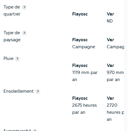
Type de
?
quartier
Flayosc
Var
ND
Type de
?
paysage
Flayosc
Var
Campagne
Campagne
Pluie
?
Flayosc
Var
1119 mm par
970 mm
an
par an
Ensoleillement
?
Flayosc
Var
2675 heures
2720
par an
heures par
an
Supermarché