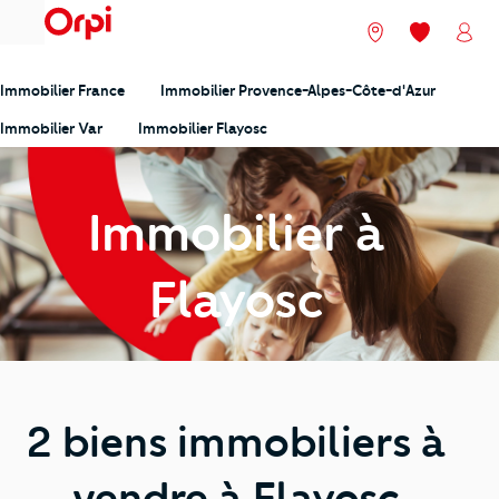
menu
Nos agences
Mes favori
Mon
Immobilier France
Immobilier Provence-Alpes-Côte-d'Azur
Immobilier Var
Immobilier Flayosc
Immobilier à
Flayosc
2 biens immobiliers à
vendre à Flayosc