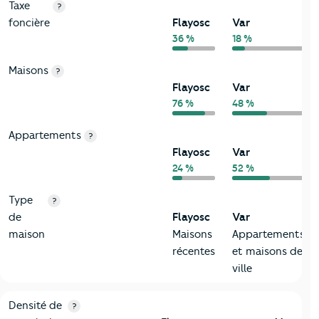
Taxe
?
foncière
Flayosc
Var
36 %
18 %
Maisons
?
Flayosc
Var
76 %
48 %
Appartements
?
Flayosc
Var
24 %
52 %
Type
?
de
Flayosc
Var
maison
Maisons
Appartements
récentes
et maisons de
ville
2-Habitants
Critères
Flayosc
Comparé au département Var
Densité de
?