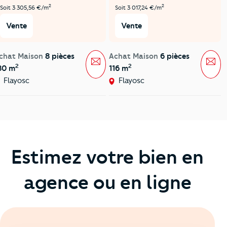
2
2
Soit 3 305,56 €/m
Soit 3 017,24 €/m
Vente
Vente
chat Maison
8 pièces
Achat Maison
6 pièces
Message
Mes
2
2
80 m
116 m
Flayosc
Flayosc
Estimez votre bien en
agence ou en ligne