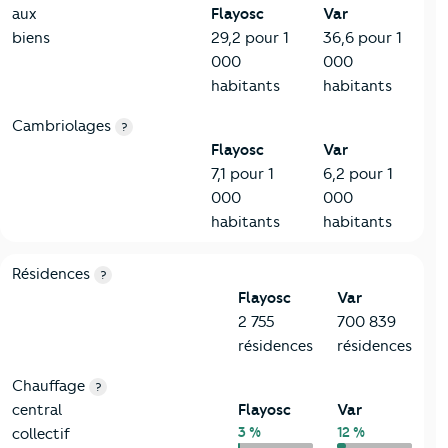
aux
Flayosc
Var
biens
29,2 pour 1
36,6 pour 1
000
000
habitants
habitants
Cambriolages
?
Flayosc
Var
7,1 pour 1
6,2 pour 1
000
000
habitants
habitants
8-Chauffage
Critères
Flayosc
Comparé au département Var
Résidences
?
Flayosc
Var
2 755
700 839
résidences
résidences
Chauffage
?
central
Flayosc
Var
3 %
12 %
collectif