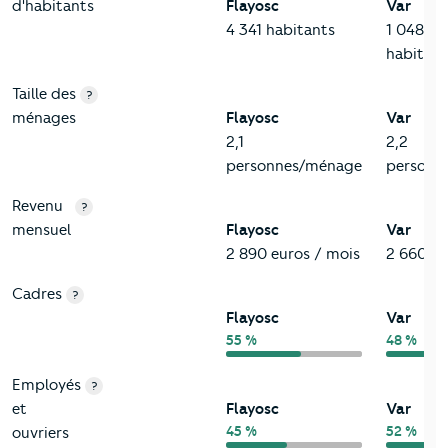
d'habitants
Flayosc
Var
4 341 habitants
1 048 65
habitant
Taille des
?
ménages
Flayosc
Var
2,1
2,2
personnes/ménage
personn
Revenu
?
mensuel
Flayosc
Var
2 890 euros / mois
2 660 eu
Cadres
?
Flayosc
Var
55 %
48 %
Employés
?
et
Flayosc
Var
45 %
52 %
ouvriers