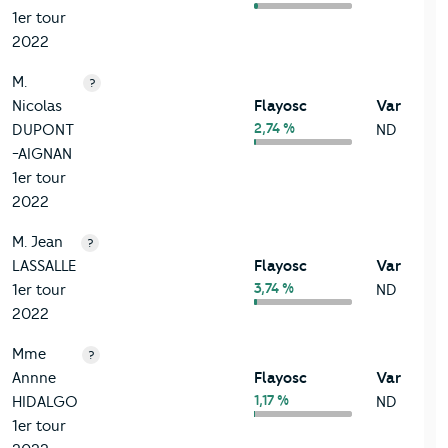
1er tour
2022
M.
?
Nicolas
Flayosc
Var
2,74 %
DUPONT
ND
-AIGNAN
1er tour
2022
M. Jean
?
LASSALLE
Flayosc
Var
3,74 %
1er tour
ND
2022
Mme
?
Annne
Flayosc
Var
1,17 %
HIDALGO
ND
1er tour