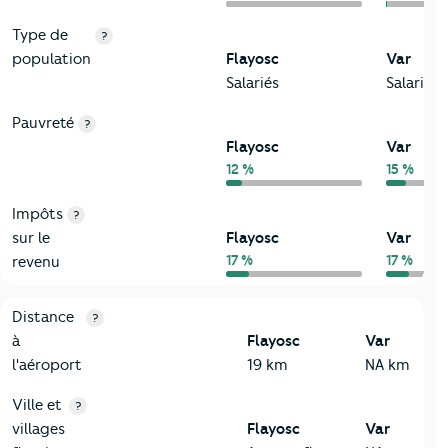
Type de
?
population
Flayosc
Var
Salariés
Salariés
Pauvreté
?
Flayosc
Var
12 %
15 %
Impôts
?
sur le
Flayosc
Var
17 %
17 %
revenu
3-Environnement
Critères
Flayosc
Comparé au département Var
Distance
?
à
Flayosc
Var
l'aéroport
19 km
NA km
Ville et
?
villages
Flayosc
Var