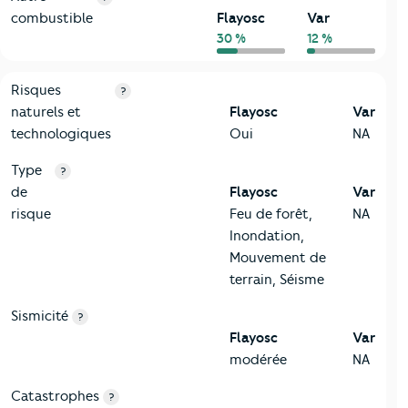
combustible
Flayosc
Var
30 %
12 %
9-Diagnostic risques
Critères
Flayosc
Comparé au département Var
Risques
?
naturels et
Flayosc
Var
technologiques
Oui
NA
Type
?
de
Flayosc
Var
risque
Feu de forêt,
NA
Inondation,
Mouvement de
terrain, Séisme
Sismicité
?
Flayosc
Var
modérée
NA
Catastrophes
?