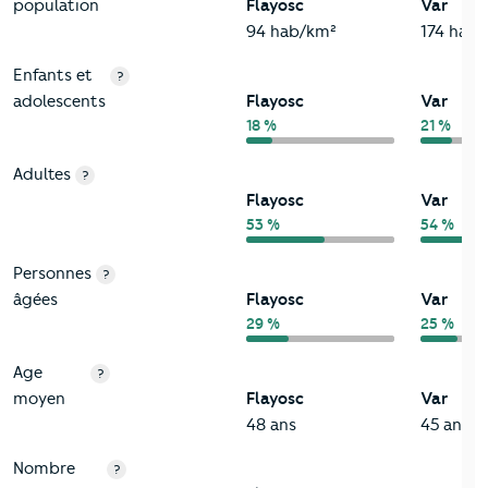
population
Flayosc
Var
94 hab/km²
174 hab
Enfants et
?
adolescents
Flayosc
Var
18 %
21 %
Adultes
?
Flayosc
Var
53 %
54 %
Personnes
?
âgées
Flayosc
Var
29 %
25 %
Age
?
moyen
Flayosc
Var
48 ans
45 ans
Nombre
?