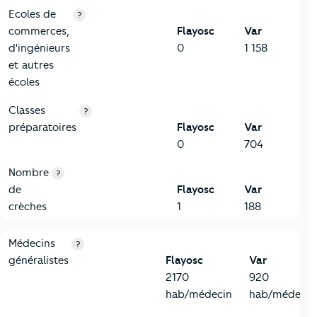
Ecoles de
?
commerces,
Flayosc
Var
d'ingénieurs
0
1 158
et autres
écoles
Classes
?
préparatoires
Flayosc
Var
0
704
Nombre
?
de
Flayosc
Var
crèches
1
188
5-Commerces
Critères
Flayosc
Comparé au département Var
Médecins
?
généralistes
Flayosc
Var
2170
920
hab/médecin
hab/médecin