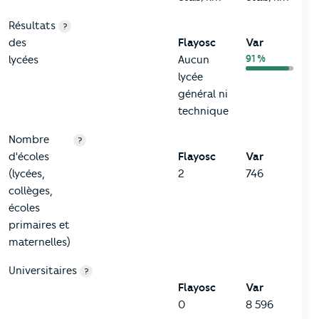
Résultats
?
des
Flayosc
Var
91 %
lycées
Aucun
lycée
général ni
technique
Nombre
?
d'écoles
Flayosc
Var
(lycées,
2
746
collèges,
écoles
primaires et
maternelles)
Universitaires
?
Flayosc
Var
0
8 596