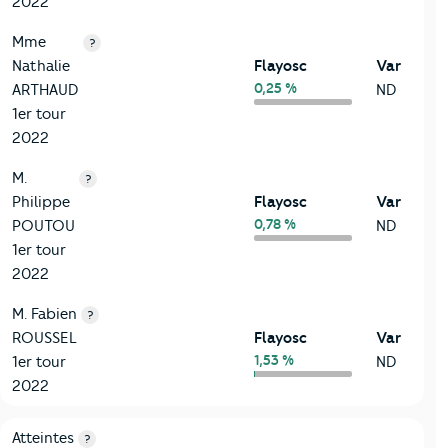
2022
Mme
?
Nathalie
Flayosc
Var
0,25 %
ARTHAUD
ND
1er tour
2022
M.
?
Philippe
Flayosc
Var
0,78 %
POUTOU
ND
1er tour
2022
M. Fabien
?
ROUSSEL
Flayosc
Var
1,53 %
1er tour
ND
2022
7-Sécurité
Critères
Flayosc
Comparé au département Var
Atteintes
?