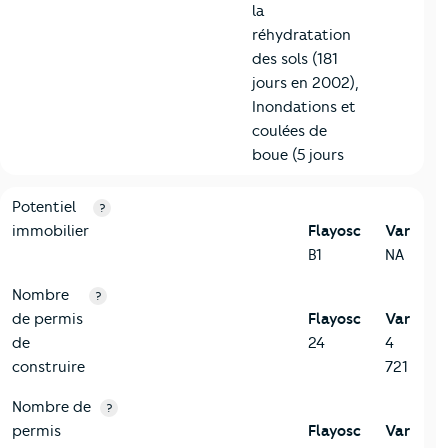
la
réhydratation
des sols (181
jours en 2002),
Inondations et
coulées de
boue (5 jours
10-Logement
Critères
Flayosc
Comparé au département Var
Potentiel
?
immobilier
Flayosc
Var
B1
NA
Nombre
?
de permis
Flayosc
Var
de
24
4
construire
721
Nombre de
?
permis
Flayosc
Var