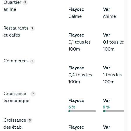
Quartier
?
animé
Flayosc
Var
Calme
Animé
Restaurants
?
et cafés
Flayosc
Var
0,1 tous les
0,1 tous les
100m
100m
Commerces
?
Flayosc
Var
0,4 tous les
1 tous les
100m
100m
Croissance
?
économique
Flayosc
Var
6 %
9 %
Croissance
?
des étab.
Flayosc
Var