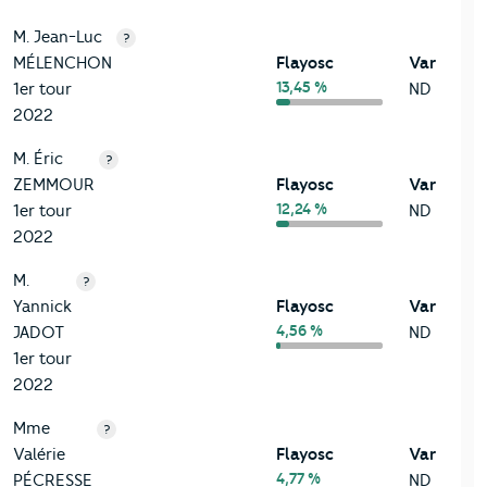
M. Jean-Luc
?
MÉLENCHON
Flayosc
Var
13,45 %
1er tour
ND
2022
M. Éric
?
ZEMMOUR
Flayosc
Var
12,24 %
1er tour
ND
2022
M.
?
Yannick
Flayosc
Var
4,56 %
JADOT
ND
1er tour
2022
Mme
?
Valérie
Flayosc
Var
4,77 %
PÉCRESSE
ND