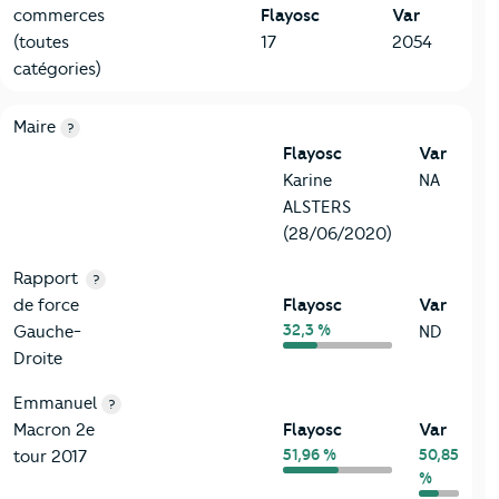
commerces
Flayosc
Var
(toutes
17
2054
catégories)
6-Politique
Critères
Flayosc
Comparé au département Var
Maire
?
Flayosc
Var
Karine
NA
ALSTERS
(28/06/2020)
Rapport
?
de force
Flayosc
Var
32,3 %
Gauche-
ND
Droite
Emmanuel
?
Macron 2e
Flayosc
Var
51,96 %
50,85
tour 2017
%