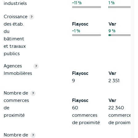
-11 %
1 %
industriels
Croissance
?
des étab.
Flayosc
Var
-1 %
9 %
du
bâtiment
et travaux
publics
Agences
?
Immobilières
Flayosc
Var
9
2 351
Nombre de
?
commerces
Flayosc
Var
de
60
22 340
proximité
commerces
commerces
de proximité
de proximité
Nombre de
?