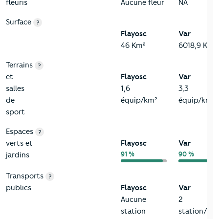
fleuris
Aucune fleur
NA
Surface
?
Flayosc
Var
46 Km²
6018,9 Km²
Terrains
?
et
Flayosc
Var
salles
1,6
3,3
de
équip/km²
équip/km²
sport
Espaces
?
verts et
Flayosc
Var
91 %
90 %
jardins
Transports
?
publics
Flayosc
Var
Aucune
2
station
station/km