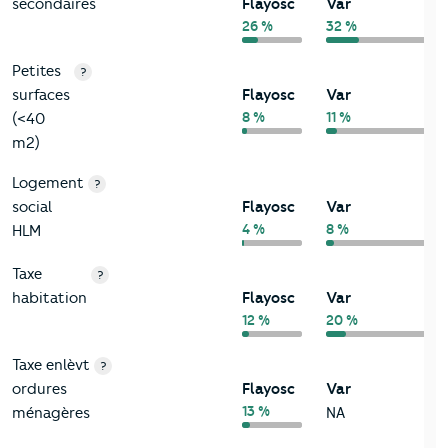
secondaires
Flayosc
Var
26 %
32 %
Petites
?
surfaces
Flayosc
Var
8 %
11 %
(<40
m2)
Logement
?
social
Flayosc
Var
4 %
8 %
HLM
Taxe
?
habitation
Flayosc
Var
12 %
20 %
Taxe enlèvt
?
ordures
Flayosc
Var
13 %
ménagères
NA