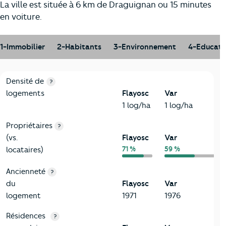
La ville est située à 6 km de Draguignan ou 15 minutes
en voiture.
1-Immobilier
2-Habitants
3-Environnement
4-Educati
1-Immobilier
Critères
Flayosc
Comparé au département Var
Densité de
?
logements
Flayosc
Var
1 log/ha
1 log/ha
Propriétaires
?
(vs.
Flayosc
Var
71 %
59 %
locataires)
Ancienneté
?
du
Flayosc
Var
logement
1971
1976
Résidences
?