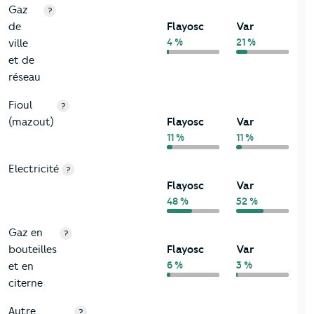
Gaz
?
de
Flayosc
Var
4 %
21 %
ville
et de
réseau
Fioul
?
(mazout)
Flayosc
Var
11 %
11 %
Electricité
?
Flayosc
Var
48 %
52 %
Gaz en
?
bouteilles
Flayosc
Var
6 %
3 %
et en
citerne
Autre
?