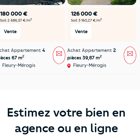
180 000 €
126 000 €
2
2
Soit 2 686,57 €/m
Soit 3 160,27 €/m
Vente
Vente
chat Appartement
4
Achat Appartement
2
Message
Mes
2
2
ièces 67 m
pièces 39,87 m
Fleury-Mérogis
Fleury-Mérogis
Estimez votre bien en
agence ou en ligne