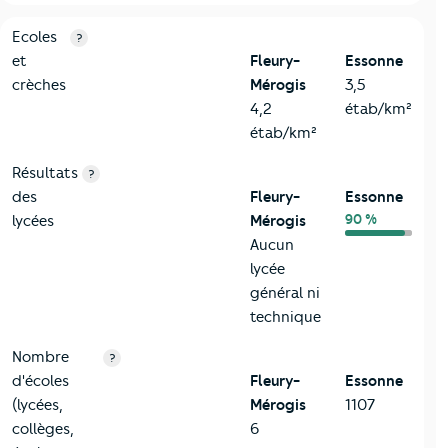
4-Education
Critères
Fleury-Mérogis
Comparé au département Esso
Ecoles
?
et
Fleury-
Essonne
crèches
Mérogis
3,5
4,2
étab/km²
étab/km²
Résultats
?
des
Fleury-
Essonne
90 %
lycées
Mérogis
Aucun
lycée
général ni
technique
Nombre
?
d'écoles
Fleury-
Essonne
(lycées,
Mérogis
1107
collèges,
6