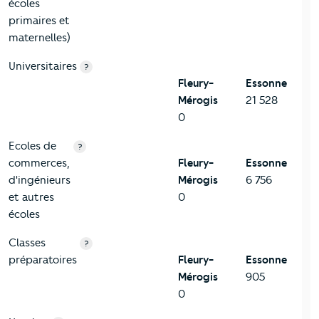
écoles
primaires et
maternelles)
Universitaires
?
Fleury-
Essonne
Mérogis
21 528
0
Ecoles de
?
commerces,
Fleury-
Essonne
d'ingénieurs
Mérogis
6 756
et autres
0
écoles
Classes
?
préparatoires
Fleury-
Essonne
Mérogis
905
0