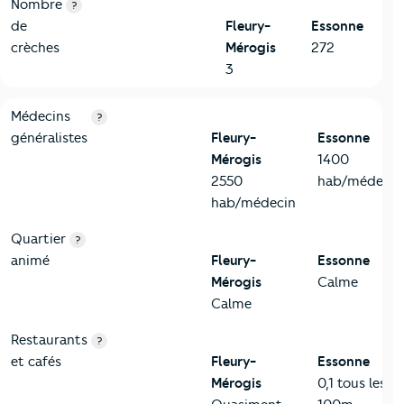
Nombre
?
de
Fleury-
Essonne
crèches
Mérogis
272
3
5-Commerces
Critères
Fleury-Mérogis
Comparé au département Esso
Médecins
?
généralistes
Fleury-
Essonne
Mérogis
1400
2550
hab/médecin
hab/médecin
Quartier
?
animé
Fleury-
Essonne
Mérogis
Calme
Calme
Restaurants
?
et cafés
Fleury-
Essonne
Mérogis
0,1 tous les