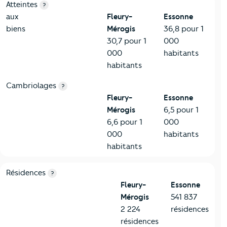
7-Sécurité
Critères
Fleury-Mérogis
Comparé au département Esso
Atteintes
?
aux
Fleury-
Essonne
biens
Mérogis
36,8 pour 1
30,7 pour 1
000
000
habitants
habitants
Cambriolages
?
Fleury-
Essonne
Mérogis
6,5 pour 1
6,6 pour 1
000
000
habitants
habitants
8-Chauffage
Critères
Fleury-Mérogis
Comparé au département Esso
Résidences
?
Fleury-
Essonne
Mérogis
541 837
2 224
résidences
résidences