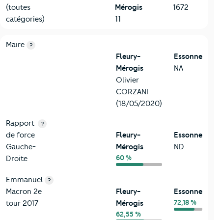
(toutes
Mérogis
1672
catégories)
11
6-Politique
Critères
Fleury-Mérogis
Comparé au département Esso
Maire
?
Fleury-
Essonne
Mérogis
NA
Olivier
CORZANI
(18/05/2020)
Rapport
?
de force
Fleury-
Essonne
Gauche-
Mérogis
ND
60 %
Droite
Emmanuel
?
Macron 2e
Fleury-
Essonne
72,18 %
tour 2017
Mérogis
62,55 %