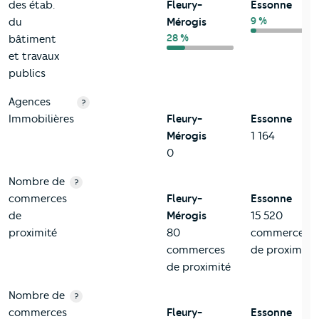
des étab.
Fleury-
Essonne
9 %
du
Mérogis
28 %
bâtiment
et travaux
publics
Agences
?
Immobilières
Fleury-
Essonne
Mérogis
1 164
0
Nombre de
?
commerces
Fleury-
Essonne
de
Mérogis
15 520
proximité
80
commerces
commerces
de proximité
de proximité
Nombre de
?
commerces
Fleury-
Essonne