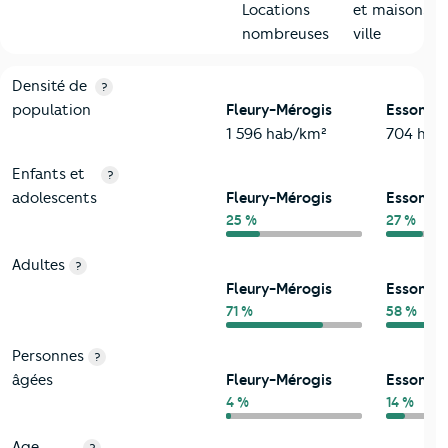
Locations
et maisons d
nombreuses
ville
2-Habitants
Critères
Fleury-Mérogis
Comparé au département Esso
Densité de
?
population
Fleury-Mérogis
Essonne
1 596 hab/km²
704 hab
Enfants et
?
adolescents
Fleury-Mérogis
Essonne
25 %
27 %
Adultes
?
Fleury-Mérogis
Essonne
71 %
58 %
Personnes
?
âgées
Fleury-Mérogis
Essonne
4 %
14 %
Age