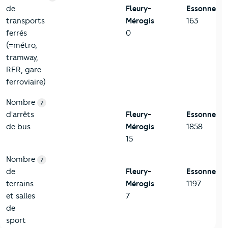
de
Fleury-
Essonne
transports
Mérogis
163
ferrés
0
(=métro,
tramway,
RER, gare
ferroviaire)
Nombre
?
d'arrêts
Fleury-
Essonne
de bus
Mérogis
1858
15
Nombre
?
de
Fleury-
Essonne
terrains
Mérogis
1197
et salles
7
de
sport