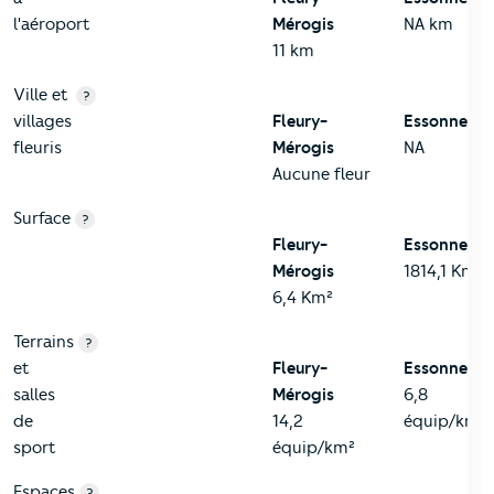
l'aéroport
Mérogis
NA km
11 km
Ville et
?
villages
Fleury-
Essonne
fleuris
Mérogis
NA
Aucune fleur
Surface
?
Fleury-
Essonne
Mérogis
1814,1 Km²
6,4 Km²
Terrains
?
et
Fleury-
Essonne
salles
Mérogis
6,8
de
14,2
équip/km²
sport
équip/km²
Espaces
?