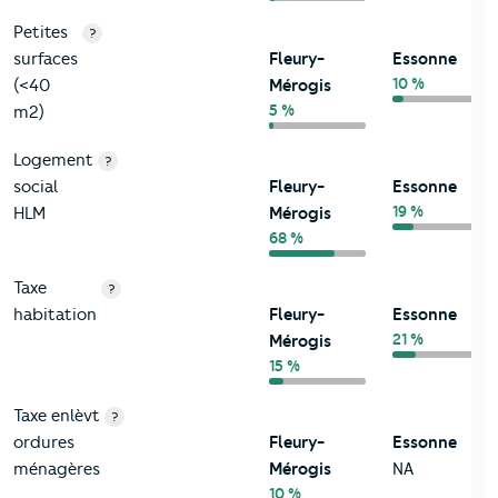
Petites
?
surfaces
Fleury-
Essonne
10 %
(<40
Mérogis
5 %
m2)
Logement
?
social
Fleury-
Essonne
19 %
HLM
Mérogis
68 %
Taxe
?
habitation
Fleury-
Essonne
21 %
Mérogis
15 %
Taxe enlèvt
?
ordures
Fleury-
Essonne
ménagères
Mérogis
NA
10 %