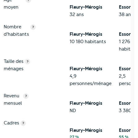
?
moyen
Fleury-Mérogis
Essonne
32 ans
38 ans
Nombre
?
d'habitants
Fleury-Mérogis
Essonne
10 180 habitants
1 276 23
habitant
Taille des
?
ménages
Fleury-Mérogis
Essonne
4,9
2,5
personnes/ménage
personn
Revenu
?
mensuel
Fleury-Mérogis
Essonne
ND
3 380 eu
Cadres
?
Fleury-Mérogis
Essonne
27 %
55 %