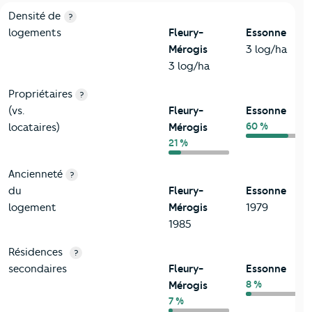
1-Immobilier
Critères
Fleury-Mérogis
Comparé au département Esso
Densité de
?
logements
Fleury-
Essonne
Mérogis
3 log/ha
3 log/ha
Propriétaires
?
(vs.
Fleury-
Essonne
60 %
locataires)
Mérogis
21 %
Ancienneté
?
du
Fleury-
Essonne
logement
Mérogis
1979
1985
Résidences
?
secondaires
Fleury-
Essonne
8 %
Mérogis
7 %