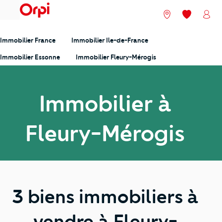
menu
Nos agences
Mes favori
Mon
Immobilier France
Immobilier Ile-de-France
Immobilier Essonne
Immobilier Fleury-Mérogis
Immobilier à
Fleury-Mérogis
3 biens immobiliers à
vendre à Fleury-