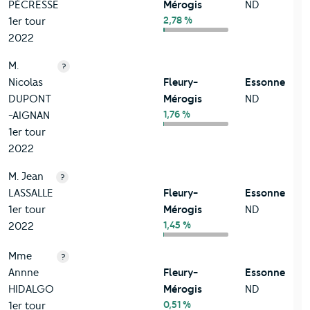
PÉCRESSE
Mérogis
ND
2,78 %
1er tour
2022
M.
?
Nicolas
Fleury-
Essonne
DUPONT
Mérogis
ND
1,76 %
-AIGNAN
1er tour
2022
M. Jean
?
LASSALLE
Fleury-
Essonne
1er tour
Mérogis
ND
1,45 %
2022
Mme
?
Annne
Fleury-
Essonne
HIDALGO
Mérogis
ND
0,51 %
1er tour