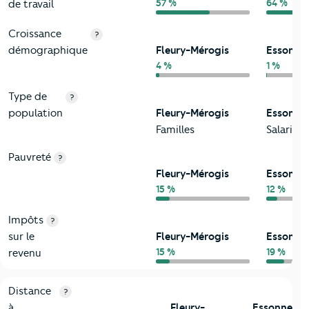
57 %
64 %
de travail
Croissance
?
démographique
Fleury-Mérogis
Essonne
4 %
1 %
Type de
?
population
Fleury-Mérogis
Essonne
Familles
Salariés
Pauvreté
?
Fleury-Mérogis
Essonne
15 %
12 %
Impôts
?
sur le
Fleury-Mérogis
Essonne
15 %
19 %
revenu
3-Environnement
Critères
Fleury-Mérogis
Comparé au département Esso
Distance
?
à
Fleury-
Essonne