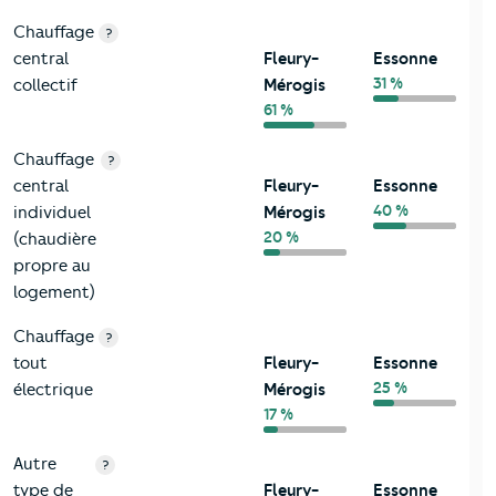
Chauffage
?
central
Fleury-
Essonne
31 %
collectif
Mérogis
61 %
Chauffage
?
central
Fleury-
Essonne
40 %
individuel
Mérogis
20 %
(chaudière
propre au
logement)
Chauffage
?
tout
Fleury-
Essonne
25 %
électrique
Mérogis
17 %
Autre
?
type de
Fleury-
Essonne