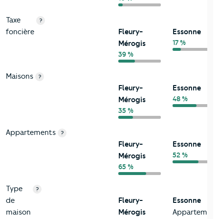
Taxe
?
foncière
Fleury-
Essonne
17 %
Mérogis
39 %
Maisons
?
Fleury-
Essonne
48 %
Mérogis
35 %
Appartements
?
Fleury-
Essonne
52 %
Mérogis
65 %
Type
?
de
Fleury-
Essonne
maison
Mérogis
Appartement