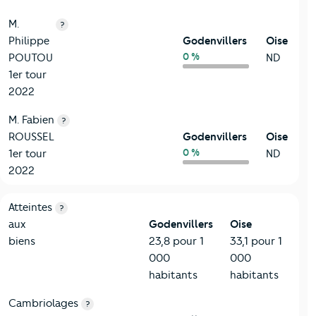
M.
?
Philippe
Godenvillers
Oise
0 %
POUTOU
ND
1er tour
2022
M. Fabien
?
ROUSSEL
Godenvillers
Oise
0 %
1er tour
ND
2022
7-Sécurité
Critères
Godenvillers
Comparé au département Oise
Atteintes
?
aux
Godenvillers
Oise
biens
23,8 pour 1
33,1 pour 1
000
000
habitants
habitants
Cambriolages
?