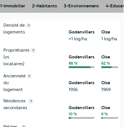
1-Immobilier
2-Habitants
3-Environnement
4-Educati
1-Immobilier
Critères
Godenvillers
Comparé au département Oise
Densité de
?
logements
Godenvillers
Oise
<1 log/ha
1 log/ha
Propriétaires
?
(vs.
Godenvillers
Oise
86 %
62 %
locataires)
Ancienneté
?
du
Godenvillers
Oise
logement
1956
1969
Résidences
?
secondaires
Godenvillers
Oise
10 %
9 %
Petites
?