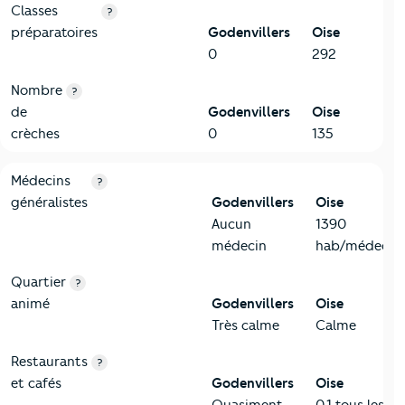
Classes
?
préparatoires
Godenvillers
Oise
0
292
Nombre
?
de
Godenvillers
Oise
crèches
0
135
5-Commerces
Critères
Godenvillers
Comparé au département Oise
Médecins
?
généralistes
Godenvillers
Oise
Aucun
1390
médecin
hab/médecin
Quartier
?
animé
Godenvillers
Oise
Très calme
Calme
Restaurants
?
et cafés
Godenvillers
Oise
Quasiment
0,1 tous les