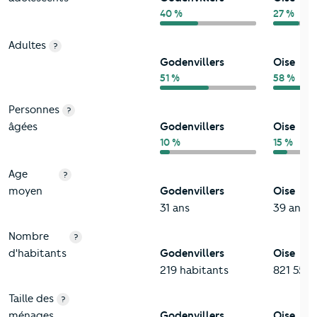
40 %
27 %
Adultes
?
Godenvillers
Oise
51 %
58 %
Personnes
?
âgées
Godenvillers
Oise
10 %
15 %
Age
?
moyen
Godenvillers
Oise
31 ans
39 ans
Nombre
?
d'habitants
Godenvillers
Oise
219 habitants
821 552 
Taille des
?
ménages
Godenvillers
Oise