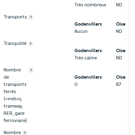
Très nombreux
ND
Transports
?
Godenvillers
Oise
Aucun
ND
Tranquilité
?
Godenvillers
Oise
Très calme
ND
Nombre
?
de
Godenvillers
Oise
transports
0
87
ferrés
(=métro,
tramway,
RER, gare
ferroviaire)
Nombre
?