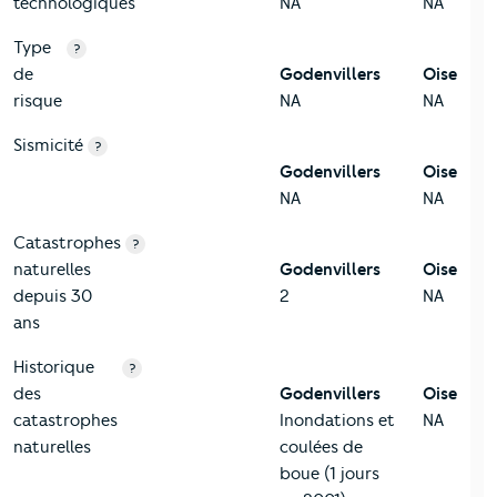
technologiques
NA
NA
Type
?
de
Godenvillers
Oise
risque
NA
NA
Sismicité
?
Godenvillers
Oise
NA
NA
Catastrophes
?
naturelles
Godenvillers
Oise
depuis 30
2
NA
ans
Historique
?
des
Godenvillers
Oise
catastrophes
Inondations et
NA
naturelles
coulées de
boue (1 jours