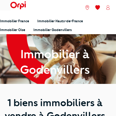
menu
Nos agences
Mes favori
Mon
Immobilier France
Immobilier Hauts-de-France
Immobilier Oise
Immobilier Godenvillers
Immobilier à
Godenvillers
1 biens immobiliers à
vendre à Godenvillers