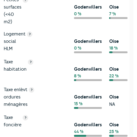
surfaces
Godenvillers
Oise
0 %
7 %
(<40
m2)
Logement
?
social
Godenvillers
Oise
0 %
18 %
HLM
Taxe
?
habitation
Godenvillers
Oise
8 %
22 %
Taxe enlèvt
?
ordures
Godenvillers
Oise
15 %
ménagères
NA
Taxe
?
foncière
Godenvillers
Oise
44 %
25 %