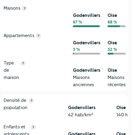
Maisons
?
Godenvillers
Oise
97 %
68 %
Appartements
?
Godenvillers
Oise
3 %
32 %
Type
?
de
Godenvillers
Oise
maison
Maisons
Maisons
anciennes
récentes
2-Habitants
Critères
Godenvillers
Comparé au département Oise
Densité de
?
population
Godenvillers
Oise
42 hab/km²
140 hab
Enfants et
?
adolescents
Godenvillers
Oise