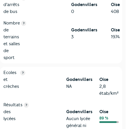
d'arrêts
Godenvillers
Oise
de bus
0
408
Nombre
?
de
Godenvillers
Oise
terrains
3
1974
et salles
de
sport
4-Education
Critères
Godenvillers
Comparé au département Oise
Ecoles
?
et
Godenvillers
Oise
crèches
NA
2,8
étab/km²
Résultats
?
des
Godenvillers
Oise
89 %
lycées
Aucun lycée
général ni