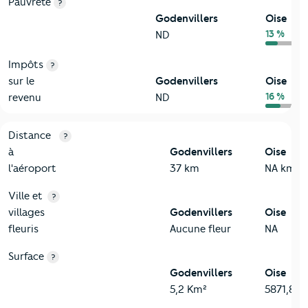
Pauvreté
?
Godenvillers
Oise
13 %
ND
Impôts
?
sur le
Godenvillers
Oise
16 %
revenu
ND
3-Environnement
Critères
Godenvillers
Comparé au département Oise
Distance
?
à
Godenvillers
Oise
l'aéroport
37 km
NA km
Ville et
?
villages
Godenvillers
Oise
fleuris
Aucune fleur
NA
Surface
?
Godenvillers
Oise
5,2 Km²
5871,8 K