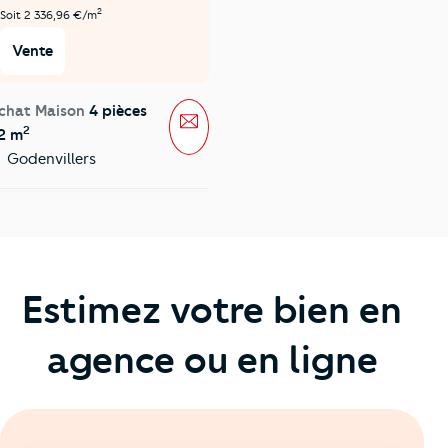
2
Soit 2 336,96 €/m
Vente
chat Maison
4 pièces
Message
2
2 m
Godenvillers
Estimez votre bien en
agence ou en ligne