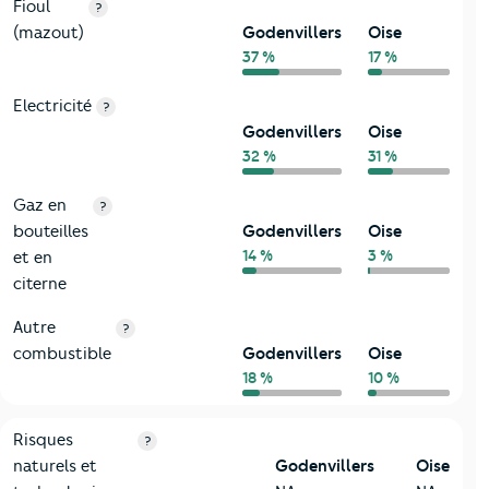
Fioul
?
(mazout)
Godenvillers
Oise
37 %
17 %
Electricité
?
Godenvillers
Oise
32 %
31 %
Gaz en
?
bouteilles
Godenvillers
Oise
14 %
3 %
et en
citerne
Autre
?
combustible
Godenvillers
Oise
18 %
10 %
9-Diagnostic risques
Critères
Godenvillers
Comparé au département Oise
Risques
?
naturels et
Godenvillers
Oise