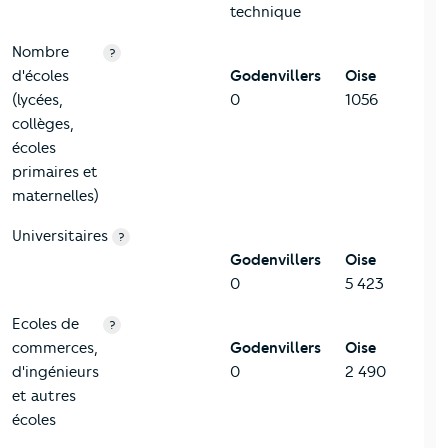
technique
Nombre
?
d'écoles
Godenvillers
Oise
(lycées,
0
1056
collèges,
écoles
primaires et
maternelles)
Universitaires
?
Godenvillers
Oise
0
5 423
Ecoles de
?
commerces,
Godenvillers
Oise
d'ingénieurs
0
2 490
et autres
écoles