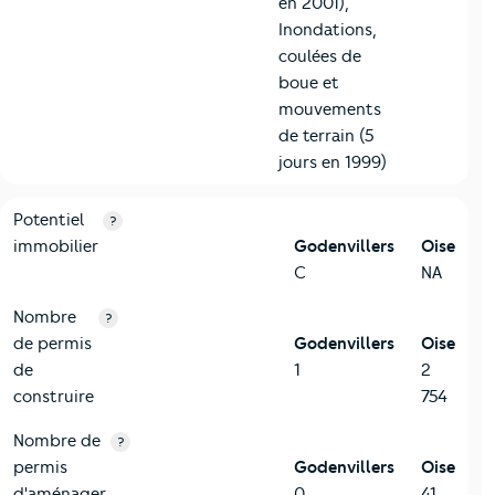
en 2001),
Inondations,
coulées de
boue et
mouvements
de terrain (5
jours en 1999)
10-Logement
Critères
Godenvillers
Comparé au département Oise
Potentiel
?
immobilier
Godenvillers
Oise
C
NA
Nombre
?
de permis
Godenvillers
Oise
de
1
2
construire
754
Nombre de
?
permis
Godenvillers
Oise
d'aménager
0
41