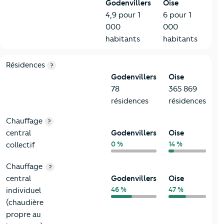
Godenvillers
Oise
4,9 pour 1
6 pour 1
000
000
habitants
habitants
8-Chauffage
Critères
Godenvillers
Comparé au département Oise
Résidences
?
Godenvillers
Oise
78
365 869
résidences
résidences
Chauffage
?
central
Godenvillers
Oise
0 %
14 %
collectif
Chauffage
?
central
Godenvillers
Oise
46 %
47 %
individuel
(chaudière
propre au