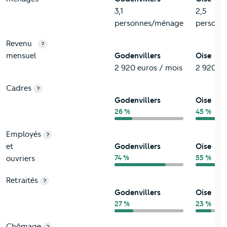
3,1
2,5
personnes/ménage
personn
Revenu
?
mensuel
Godenvillers
Oise
2 920 euros / mois
2 920 eu
Cadres
?
Godenvillers
Oise
26 %
45 %
Employés
?
et
Godenvillers
Oise
74 %
55 %
ouvriers
Retraités
?
Godenvillers
Oise
27 %
23 %
Chômage
?