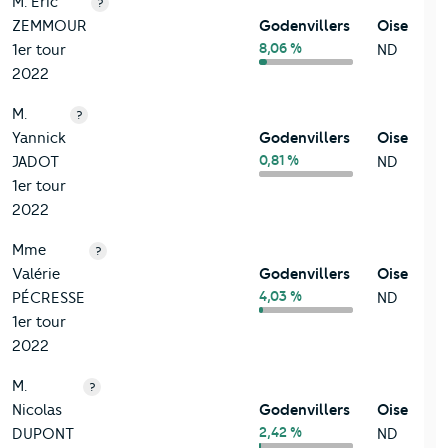
M. Éric
?
ZEMMOUR
Godenvillers
Oise
8,06 %
1er tour
ND
2022
M.
?
Yannick
Godenvillers
Oise
0,81 %
JADOT
ND
1er tour
2022
Mme
?
Valérie
Godenvillers
Oise
4,03 %
PÉCRESSE
ND
1er tour
2022
M.
?
Nicolas
Godenvillers
Oise
2,42 %
DUPONT
ND