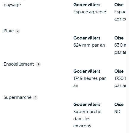
paysage
Godenvillers
Oise
Espace agricole
Espace
agricole
Pluie
?
Godenvillers
Oise
624 mm par an
630 mm
par an
Ensoleillement
?
Godenvillers
Oise
1749 heures par
1750 heu
an
par an
Supermarché
?
Godenvillers
Oise
Supermarché
ND
dans les
environs