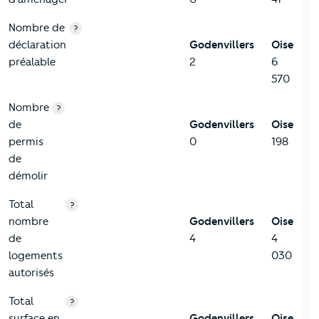
Nombre de
?
déclaration
Godenvillers
Oise
préalable
2
6
570
Nombre
?
de
Godenvillers
Oise
permis
0
198
de
démolir
Total
?
nombre
Godenvillers
Oise
de
4
4
logements
030
autorisés
Total
?
surface en
Godenvillers
Oise