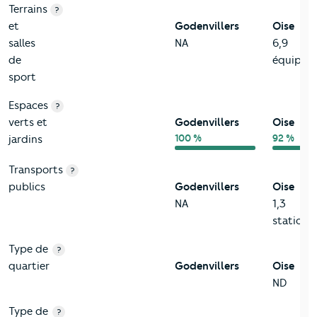
Terrains
?
et
Godenvillers
Oise
salles
NA
6,9
de
équip/k
sport
Espaces
?
verts et
Godenvillers
Oise
100 %
92 %
jardins
Transports
?
publics
Godenvillers
Oise
NA
1,3
station/
Type de
?
quartier
Godenvillers
Oise
ND
Type de
?