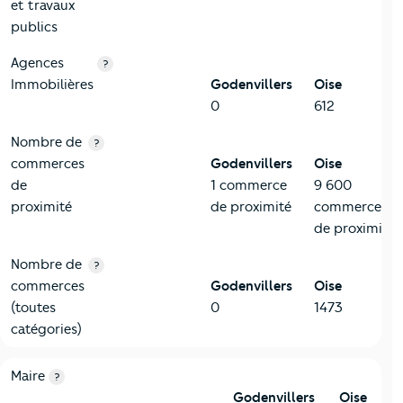
et travaux
publics
Agences
?
Immobilières
Godenvillers
Oise
0
612
Nombre de
?
commerces
Godenvillers
Oise
de
1 commerce
9 600
proximité
de proximité
commerces
de proximité
Nombre de
?
commerces
Godenvillers
Oise
(toutes
0
1473
catégories)
6-Politique
Critères
Godenvillers
Comparé au département Oise
Maire
?
Godenvillers
Oise