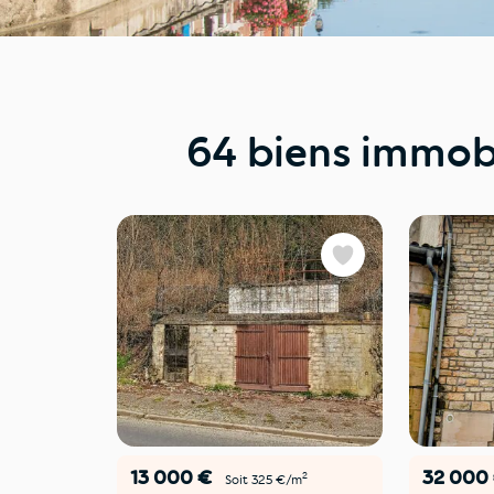
64 biens immobi
Favoris
13 000 €
32 000
2
Soit 325 €/m