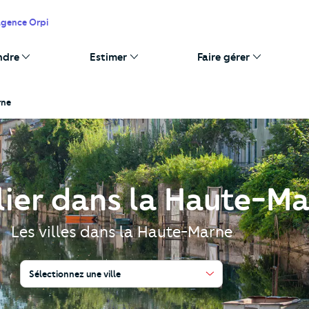
agence Orpi
ndre
Estimer
Faire gérer
rne
ier dans la Haute-M
Les villes dans la Haute-Marne
Sélectionnez une ville