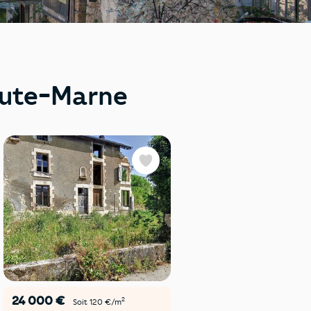
aute-Marne
Favoris
24 000 €
336 000 €
2
Soit 120 €/m
Soit 785,05