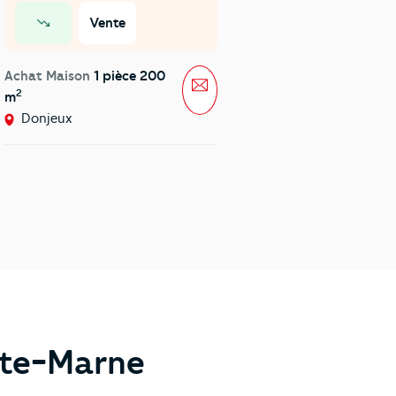
Vente
Vente
prix en baisse
Achat Maison
1 pièce 200
Achat Immeuble
6 pièces
sage
Message
2
2
m
428 m
Donjeux
Joinville
aute-Marne