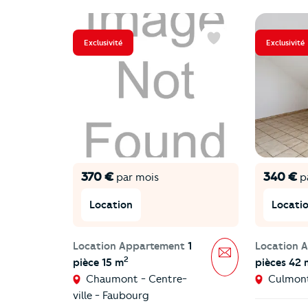
Exclusivité
Exclusivité
Favoris
370 €
340 €
par mois
p
Location
Locati
Location Appartement
1
Location 
Message
2
pièce 15 m
pièces 42 
Chaumont - Centre-
Culmon
ville - Faubourg