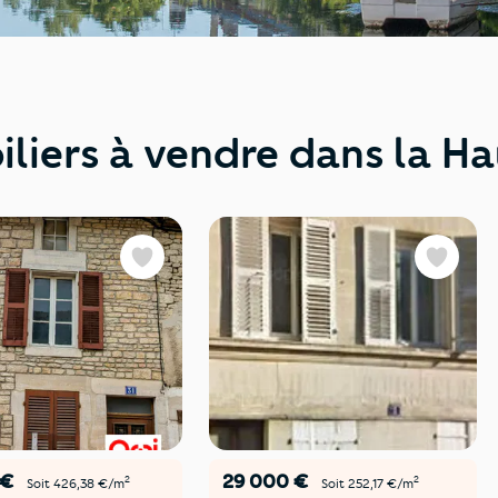
liers à vendre dans la H
Favoris
Favoris
 €
29 000 €
2
2
Soit 426,38 €/m
Soit 252,17 €/m