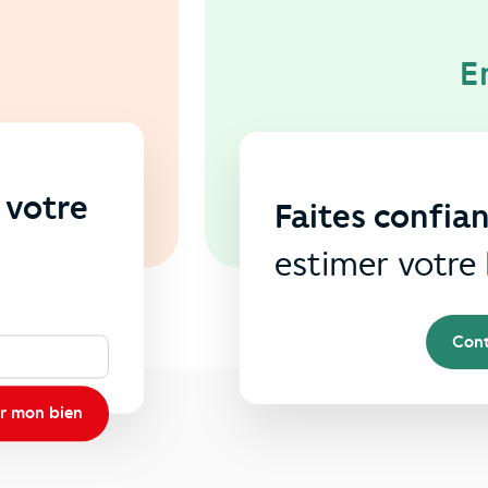
E
 votre
Faites confia
s
estimer votre 
Cont
r mon bien