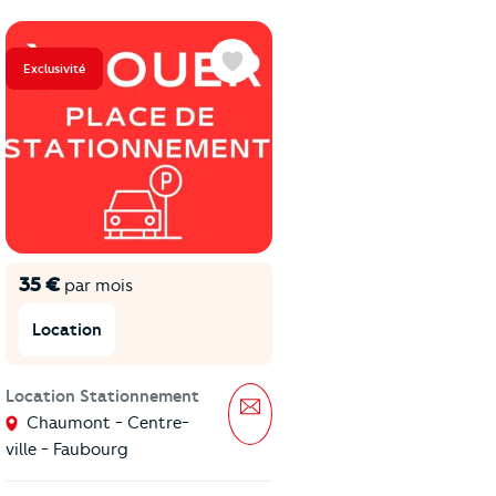
Exclusivité
Exclusivité
Favoris
35 €
700 €
par mois
par mois
Location
Location
Location Stationnement
Location Maison
7 pièces
sage
Message
2
Chaumont - Centre-
180 m
Vicq
ville - Faubourg