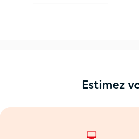
Estimez vo
💻