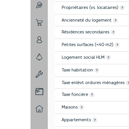
Propriétaires (vs. locataires)
4-Education
?
Ancienneté du logement
?
5-Commerces
Résidences secondaires
?
6-Politique
Petites surfaces (<40 m2)
?
Logement social HLM
?
7-Sécurité
Taxe habitation
?
8-Chauffage
Taxe enlèvt ordures ménagères
9-Diagnostic risques
Taxe foncière
?
Maisons
?
10-Logement
Appartements
?