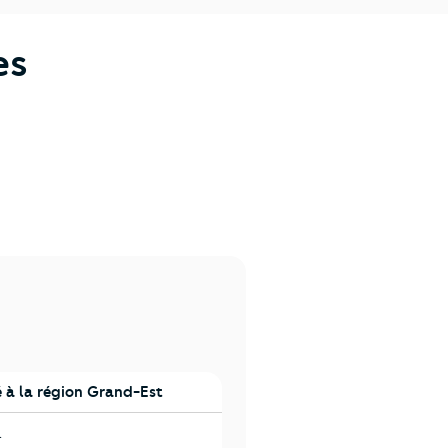
es
à la région Grand-Est
st
a