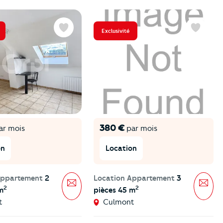
Exclusivité
Favoris
Favoris
380 €
ar mois
par mois
on
Location
Appartement
2
Location Appartement
3
Message
Mes
2
2
m
pièces 45 m
t
Culmont