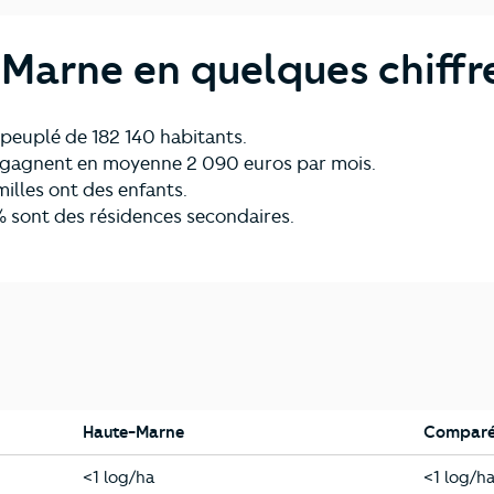
Marne en quelques chiffr
peuplé de 182 140 habitants.
ls gagnent en moyenne 2 090 euros par mois.
milles ont des enfants.
 sont des résidences secondaires.
Haute-Marne
Comparé 
Haute-Marne
Grand-E
<1 log/ha
<1 log/h