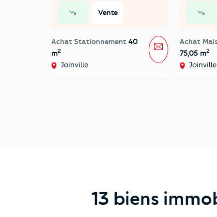
Vente
prix en baisse
prix en baisse
Achat Stationnement
40
Achat Mai
Message
2
2
m
75,05 m
Joinville
Joinville
13 biens immob