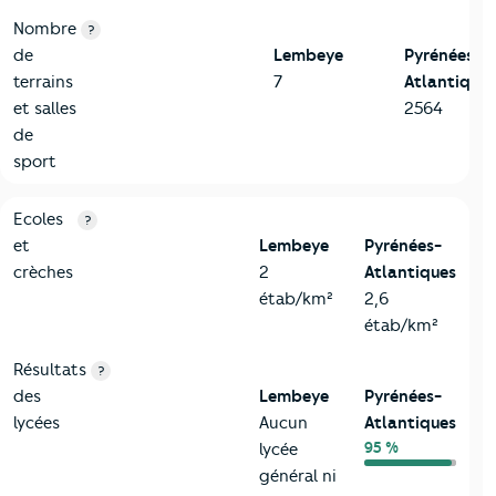
Nombre
?
de
Lembeye
Pyrénées-
terrains
7
Atlantiques
et salles
2564
de
sport
4-Education
Critères
Lembeye
Comparé au département Pyrénées-At
Ecoles
?
et
Lembeye
Pyrénées-
crèches
2
Atlantiques
étab/km²
2,6
étab/km²
Résultats
?
des
Lembeye
Pyrénées-
lycées
Aucun
Atlantiques
95 %
lycée
général ni