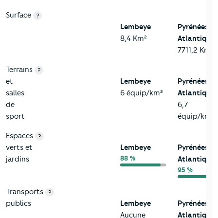
Surface
?
Lembeye
Pyrénées-
8,4 Km²
Atlantiques
7711,2 Km²
Terrains
?
et
Lembeye
Pyrénées-
salles
6 équip/km²
Atlantiques
de
6,7
sport
équip/km²
Espaces
?
verts et
Lembeye
Pyrénées-
88 %
jardins
Atlantiques
95 %
Transports
?
publics
Lembeye
Pyrénées-
Aucune
Atlantiques