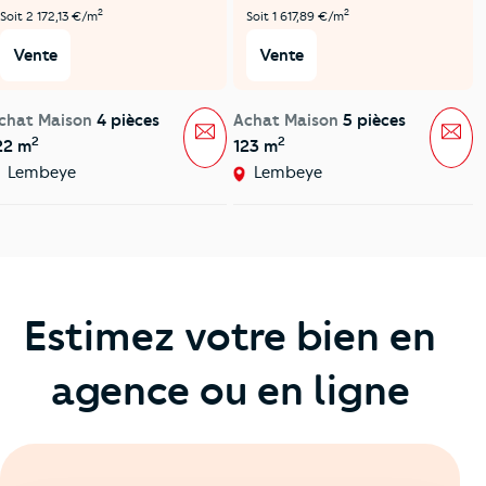
2
2
Soit 2 172,13 €/m
Soit 1 617,89 €/m
Vente
Vente
chat Maison
4 pièces
Achat Maison
5 pièces
Message
Mes
2
2
22 m
123 m
Lembeye
Lembeye
Estimez votre bien en
agence ou en ligne