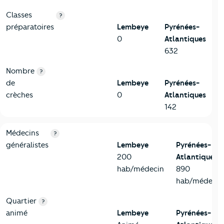
Classes
?
préparatoires
Lembeye
Pyrénées-
0
Atlantiques
632
Nombre
?
de
Lembeye
Pyrénées-
crèches
0
Atlantiques
142
5-Commerces
Critères
Lembeye
Comparé au département Pyrénées-At
Médecins
?
généralistes
Lembeye
Pyrénées-
200
Atlantiques
hab/médecin
890
hab/médecin
Quartier
?
animé
Lembeye
Pyrénées-