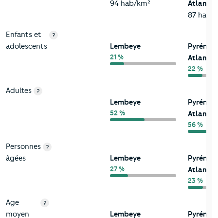
94 hab/km²
Atlantiq
87 hab/
Enfants et
?
adolescents
Lembeye
Pyrénée
21 %
Atlantiq
22 %
Adultes
?
Lembeye
Pyrénée
52 %
Atlantiq
56 %
Personnes
?
âgées
Lembeye
Pyrénée
27 %
Atlantiq
23 %
Age
?
moyen
Lembeye
Pyrénée