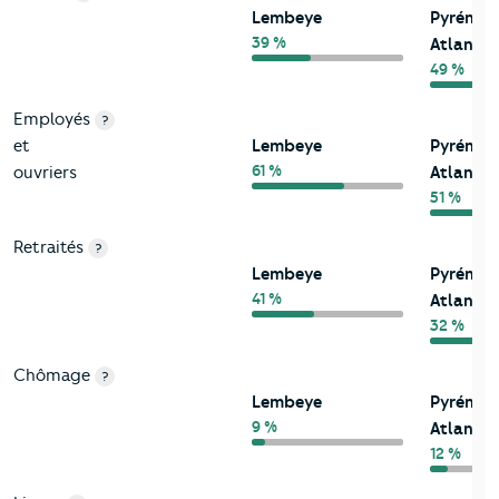
Lembeye
Pyrénée
39 %
Atlantiq
49 %
Employés
?
et
Lembeye
Pyrénée
61 %
ouvriers
Atlantiq
51 %
Retraités
?
Lembeye
Pyrénée
41 %
Atlantiq
32 %
Chômage
?
Lembeye
Pyrénée
9 %
Atlantiq
12 %