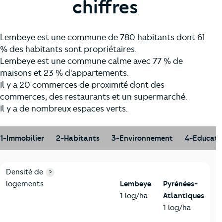
chiffres
Lembeye est une commune de 780 habitants dont 61
% des habitants sont propriétaires.
Lembeye est une commune calme avec 77 % de
maisons et 23 % d'appartements.
Il y a 20 commerces de proximité dont des
commerces, des restaurants et un supermarché.
Il y a de nombreux espaces verts.
1-Immobilier
2-Habitants
3-Environnement
4-Educati
1-Immobilier
Critères
Lembeye
Comparé au département Pyrénées-At
Densité de
?
logements
Lembeye
Pyrénées-
1 log/ha
Atlantiques
1 log/ha