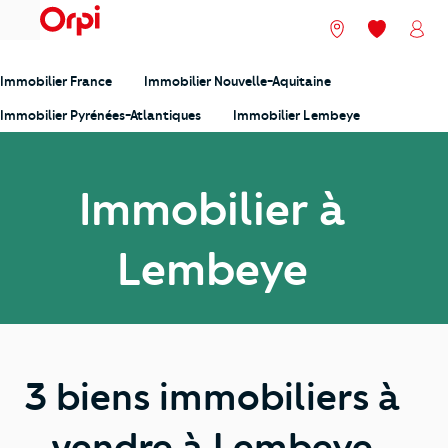
menu
Nos agences
Mes favori
Mon
Immobilier France
Immobilier Nouvelle-Aquitaine
Immobilier Pyrénées-Atlantiques
Immobilier Lembeye
Immobilier à
Lembeye
3 biens immobiliers à
vendre à Lembeye