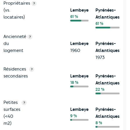
Propriétaires
?
(vs.
Lembeye
Pyrénées-
61 %
locataires)
Atlantiques
61 %
Ancienneté
?
du
Lembeye
Pyrénées-
logement
1960
Atlantiques
1973
Résidences
?
secondaires
Lembeye
Pyrénées-
18 %
Atlantiques
22 %
Petites
?
surfaces
Lembeye
Pyrénées-
9 %
(<40
Atlantiques
8 %
m2)