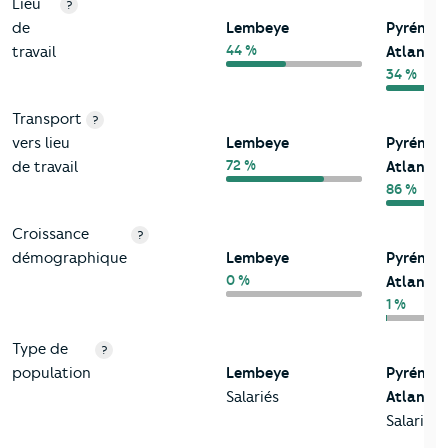
Lieu
?
de
Lembeye
Pyrénée
44 %
travail
Atlantiq
34 %
Transport
?
vers lieu
Lembeye
Pyrénée
72 %
de travail
Atlantiq
86 %
Croissance
?
démographique
Lembeye
Pyrénée
0 %
Atlantiq
1 %
Type de
?
population
Lembeye
Pyrénée
Salariés
Atlantiq
Salariés