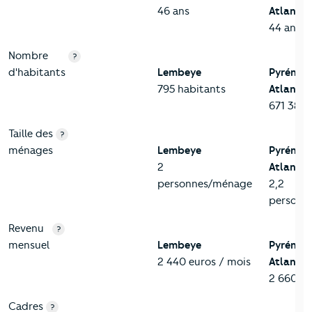
46 ans
Atlantiq
44 ans
Nombre
?
d'habitants
Lembeye
Pyrénée
795 habitants
Atlantiq
671 384 
Taille des
?
ménages
Lembeye
Pyrénée
2
Atlantiq
personnes/ménage
2,2
personn
Revenu
?
mensuel
Lembeye
Pyrénée
2 440 euros / mois
Atlantiq
2 660 eu
Cadres
?