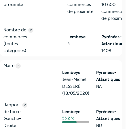
proximité
commerces
10 600
de proximité
commerces
de proximité
Nombre de
?
commerces
Lembeye
Pyrénées-
(toutes
4
Atlantiques
catégories)
1408
6-Politique
Critères
Lembeye
Comparé au département Pyrénées-At
Maire
?
Lembeye
Pyrénées-
Jean-Michel
Atlantiques
DESSÉRÉ
NA
(18/05/2020)
Rapport
?
de force
Lembeye
Pyrénées-
53,2 %
Gauche-
Atlantiques
Droite
ND