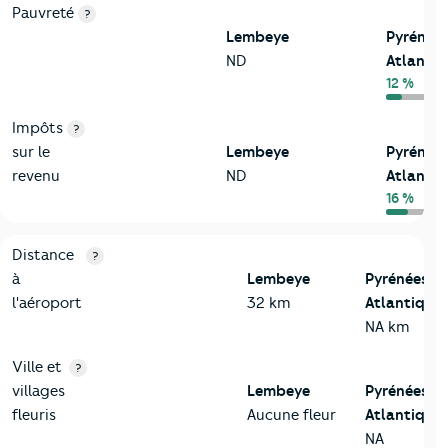
Pauvreté
?
Lembeye
Pyrénée
ND
Atlantiq
12 %
Impôts
?
sur le
Lembeye
Pyrénée
revenu
ND
Atlantiq
16 %
3-Environnement
Critères
Lembeye
Comparé au département Pyrénées-At
Distance
?
à
Lembeye
Pyrénées-
l'aéroport
32 km
Atlantiques
NA km
Ville et
?
villages
Lembeye
Pyrénées-
fleuris
Aucune fleur
Atlantiques
NA