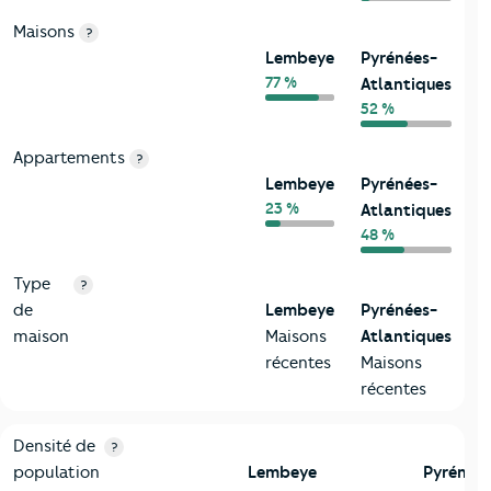
Maisons
?
Lembeye
Pyrénées-
77 %
Atlantiques
52 %
Appartements
?
Lembeye
Pyrénées-
23 %
Atlantiques
48 %
Type
?
de
Lembeye
Pyrénées-
maison
Maisons
Atlantiques
récentes
Maisons
récentes
2-Habitants
Critères
Lembeye
Comparé au département Pyrénées-At
Densité de
?
population
Lembeye
Pyrénée