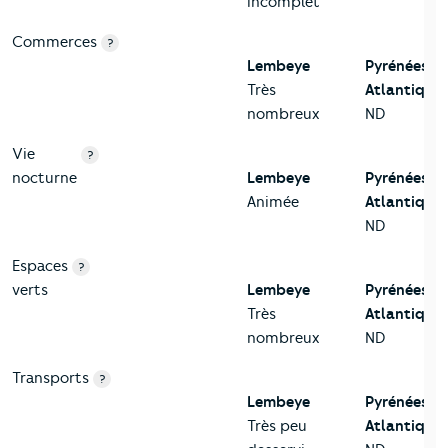
incomplet
Commerces
?
Lembeye
Pyrénées-
Très
Atlantiques
nombreux
ND
Vie
?
nocturne
Lembeye
Pyrénées-
Animée
Atlantiques
ND
Espaces
?
verts
Lembeye
Pyrénées-
Très
Atlantiques
nombreux
ND
Transports
?
Lembeye
Pyrénées-
Très peu
Atlantiques