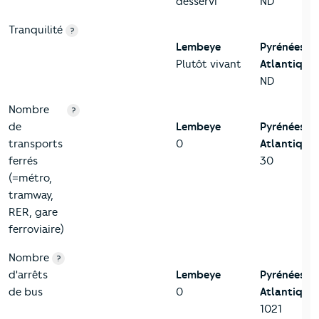
desservi
ND
Tranquilité
?
Lembeye
Pyrénées-
Plutôt vivant
Atlantiques
ND
Nombre
?
de
Lembeye
Pyrénées-
transports
0
Atlantiques
ferrés
30
(=métro,
tramway,
RER, gare
ferroviaire)
Nombre
?
d'arrêts
Lembeye
Pyrénées-
de bus
0
Atlantiques
1021