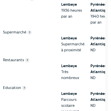
Lembeye
Pyrénées-
1936 heures
Atlantiques
par an
1940 heure
par an
Supermarché
?
Lembeye
Pyrénées-
Supermarché
Atlantiques
à proximité
ND
Restaurants
?
Lembeye
Pyrénées-
Très
Atlantiques
nombreux
ND
Education
?
Lembeye
Pyrénées-
Parcours
Atlantiques
scolaire
ND