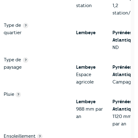
station
1,2
station/km
Type de
?
quartier
Lembeye
Pyrénées-
Atlantiques
ND
Type de
?
paysage
Lembeye
Pyrénées-
Espace
Atlantiques
agricole
Campagne
Pluie
?
Lembeye
Pyrénées-
988 mm par
Atlantiques
an
1120 mm
par an
Ensoleillement
?