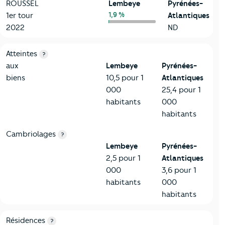
ROUSSEL
Lembeye
Pyrénées-
1,9 %
1er tour
Atlantiques
2022
ND
7-Sécurité
Critères
Lembeye
Comparé au département Pyrénées-At
Atteintes
?
aux
Lembeye
Pyrénées-
biens
10,5 pour 1
Atlantiques
000
25,4 pour 1
habitants
000
habitants
Cambriolages
?
Lembeye
Pyrénées-
2,5 pour 1
Atlantiques
000
3,6 pour 1
habitants
000
habitants
8-Chauffage
Critères
Lembeye
Comparé au département Pyrénées-At
Résidences
?