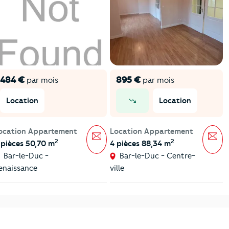
484 €
895 €
par mois
par mois
Location
Location
prix en baisse
ocation Appartement
Location Appartement
Message
Mes
2
2
 pièces 50,70 m
4 pièces 88,34 m
Bar-le-Duc -
Bar-le-Duc - Centre-
enaissance
ville
v