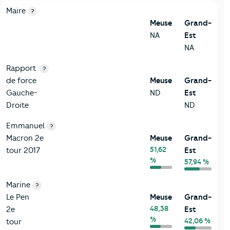
6-Politique
Critères
Meuse
Comparé à la région Grand-Est
Maire
?
Meuse
Grand-
NA
Est
NA
Rapport
?
de force
Meuse
Grand-
Gauche-
ND
Est
Droite
ND
Emmanuel
?
Macron 2e
Meuse
Grand-
51,62
tour 2017
Est
%
57,94 %
Marine
?
Le Pen
Meuse
Grand-
48,38
2e
Est
%
42,06 %
tour