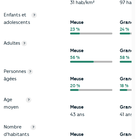
31 hab/km²
97 hab/
Enfants et
?
adolescents
Meuse
Grand-E
23 %
24 %
Adultes
?
Meuse
Grand-E
56 %
58 %
Personnes
?
âgées
Meuse
Grand-E
20 %
18 %
Age
?
moyen
Meuse
Grand-E
43 ans
41 ans
Nombre
?
d'habitants
Meuse
Grand-E