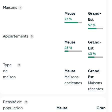
Maisons
?
Meuse
Grand-
77 %
Est
57 %
Appartements
?
Meuse
Grand-
23 %
Est
43 %
Type
?
de
Meuse
Grand-
maison
Maisons
Est
anciennes
Maisons
récentes
2-Habitants
Critères
Meuse
Comparé à la région Grand-Est
Densité de
?
population
Meuse
Grand-E