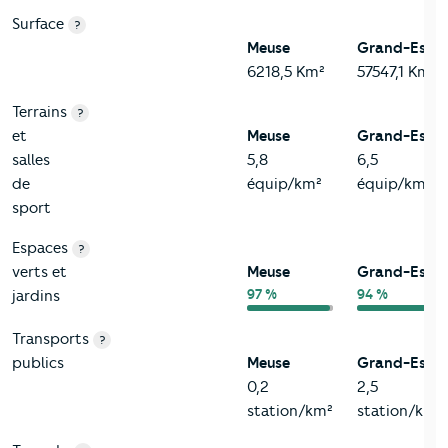
Surface
?
Meuse
Grand-Est
6218,5 Km²
57547,1 Km²
Terrains
?
et
Meuse
Grand-Est
salles
5,8
6,5
de
équip/km²
équip/km²
sport
Espaces
?
verts et
Meuse
Grand-Est
97 %
94 %
jardins
Transports
?
publics
Meuse
Grand-Est
0,2
2,5
station/km²
station/km²