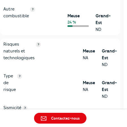
Autre
?
combustible
Meuse
Grand-
24 %
Est
ND
9-Diagnostic risques
Critères
Meuse
Comparé à la région Grand-Est
Risques
?
naturels et
Meuse
Grand-
technologiques
NA
Est
ND
Type
?
de
Meuse
Grand-
risque
NA
Est
ND
Sismicité
?
Meuse
Grand-
Contactez-nous
NA
Est