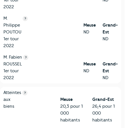
1er tour
ND
2022
M.
?
Philippe
Meuse
Grand-
POUTOU
ND
Est
1er tour
ND
2022
M. Fabien
?
ROUSSEL
Meuse
Grand-
1er tour
ND
Est
2022
ND
7-Sécurité
Critères
Meuse
Comparé à la région Grand-Est
Atteintes
?
aux
Meuse
Grand-Est
biens
20,3 pour 1
26,4 pour 1
000
000
habitants
habitants