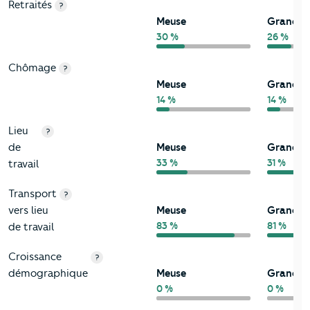
Retraités
?
Meuse
Grand-E
30 %
26 %
Chômage
?
Meuse
Grand-E
14 %
14 %
Lieu
?
de
Meuse
Grand-E
33 %
31 %
travail
Transport
?
vers lieu
Meuse
Grand-E
83 %
81 %
de travail
Croissance
?
démographique
Meuse
Grand-E
0 %
0 %