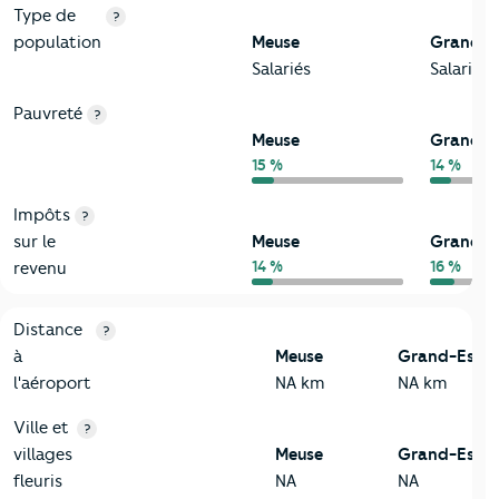
Type de
?
population
Meuse
Grand-E
Salariés
Salariés
Pauvreté
?
Meuse
Grand-E
15 %
14 %
Impôts
?
sur le
Meuse
Grand-E
14 %
16 %
revenu
3-Environnement
Critères
Meuse
Comparé à la région Grand-Est
Distance
?
à
Meuse
Grand-Est
l'aéroport
NA km
NA km
Ville et
?
villages
Meuse
Grand-Est
fleuris
NA
NA