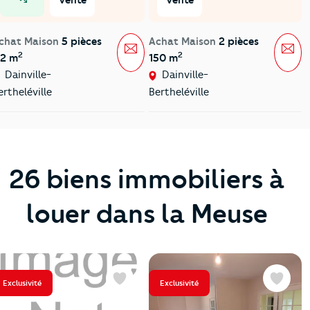
prix en baisse
chat Maison
5 pièces
Achat Maison
2 pièces
Message
Mes
2
2
12 m
150 m
Dainville-
Dainville-
ertheléville
Bertheléville
26 biens immobiliers à
louer dans la Meuse
Exclusivité
Exclusivité
Favoris
Favoris