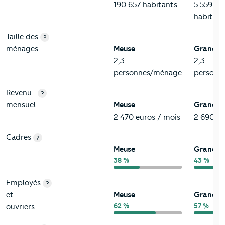
190 657 habitants
5 559 05
habitant
Taille des
?
ménages
Meuse
Grand-E
2,3
2,3
personnes/ménage
personn
Revenu
?
mensuel
Meuse
Grand-E
2 470 euros / mois
2 690 eu
Cadres
?
Meuse
Grand-E
38 %
43 %
Employés
?
et
Meuse
Grand-E
62 %
57 %
ouvriers