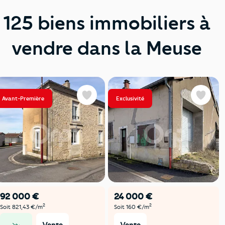
125 biens immobiliers à
vendre dans la Meuse
Avant-Première
Exclusivité
Favoris
Favoris
92 000 €
24 000 €
2
2
Soit 821,43 €/m
Soit 160 €/m
Vente
Vente