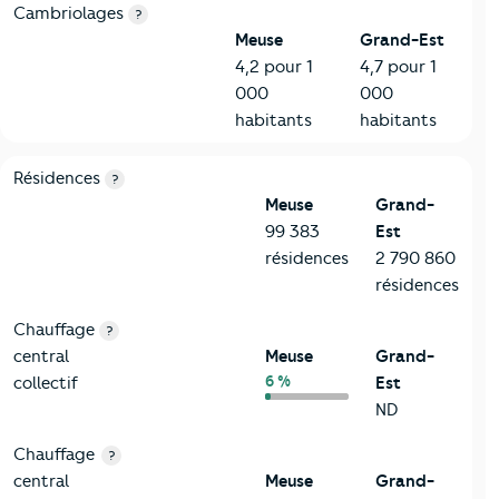
Cambriolages
?
Meuse
Grand-Est
4,2 pour 1
4,7 pour 1
000
000
habitants
habitants
8-Chauffage
Critères
Meuse
Comparé à la région Grand-Est
Résidences
?
Meuse
Grand-
99 383
Est
résidences
2 790 860
résidences
Chauffage
?
central
Meuse
Grand-
6 %
collectif
Est
ND
Chauffage
?
central
Meuse
Grand-