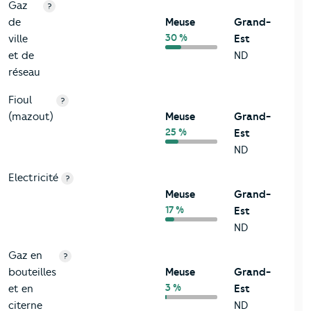
Gaz
?
de
Meuse
Grand-
30 %
ville
Est
et de
ND
réseau
Fioul
?
(mazout)
Meuse
Grand-
25 %
Est
ND
Electricité
?
Meuse
Grand-
17 %
Est
ND
Gaz en
?
bouteilles
Meuse
Grand-
3 %
et en
Est
citerne
ND