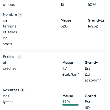
de bus
15
6076
Nombre
?
de
Meuse
Grand-Est
terrains
620
14962
et salles
de
sport
4-Education
Critères
Meuse
Comparé à la région Grand-Est
Ecoles
?
et
Meuse
Grand-
crèches
1,7
Est
étab/km²
2,3
étab/km²
Résultats
?
des
Meuse
Grand-
95 %
lycées
Est
ND