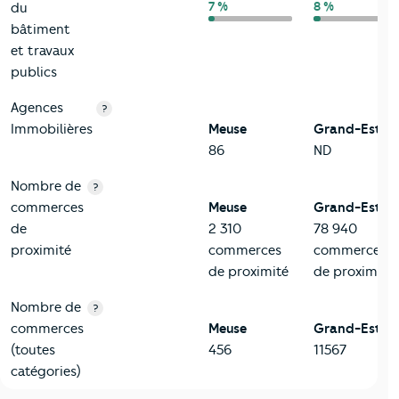
7 %
8 %
du
bâtiment
et travaux
publics
Agences
?
Immobilières
Meuse
Grand-Est
86
ND
Nombre de
?
commerces
Meuse
Grand-Est
de
2 310
78 940
proximité
commerces
commerces
de proximité
de proximité
Nombre de
?
commerces
Meuse
Grand-Est
(toutes
456
11567
catégories)