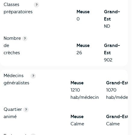
Classes
?
préparatoires
Meuse
Grand-
0
Est
ND
Nombre
?
de
Meuse
Grand-
crèches
26
Est
902
5-Commerces
Critères
Meuse
Comparé à la région Grand-Est
Médecins
?
généralistes
Meuse
Grand-Est
1210
1070
hab/médecin
hab/médecin
Quartier
?
animé
Meuse
Grand-Est
Calme
Calme