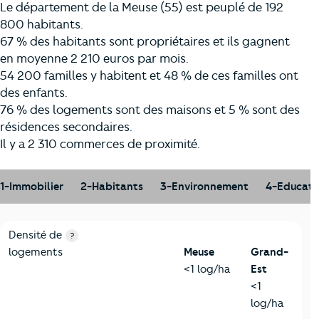
Le département de la Meuse (55) est peuplé de 192
800 habitants.
67 % des habitants sont propriétaires et ils gagnent
en moyenne 2 210 euros par mois.
54 200 familles y habitent et 48 % de ces familles ont
des enfants.
76 % des logements sont des maisons et 5 % sont des
résidences secondaires.
Il y a 2 310 commerces de proximité.
1-Immobilier
2-Habitants
3-Environnement
4-Educati
1-Immobilier
Critères
Meuse
Comparé à la région Grand-Est
Densité de
?
logements
Meuse
Grand-
<1 log/ha
Est
<1
log/ha