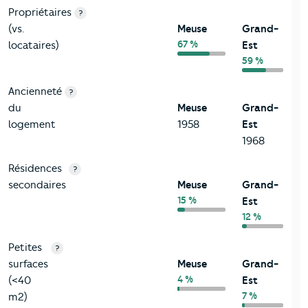
Propriétaires
?
(vs.
Meuse
Grand-
67 %
locataires)
Est
59 %
Ancienneté
?
du
Meuse
Grand-
logement
1958
Est
1968
Résidences
?
secondaires
Meuse
Grand-
15 %
Est
12 %
Petites
?
surfaces
Meuse
Grand-
4 %
(<40
Est
7 %
m2)