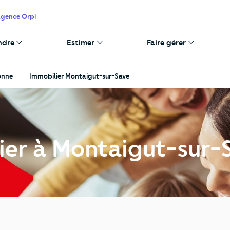
agence Orpi
ndre
Estimer
Faire gérer
onne
Immobilier Montaigut-sur-Save
ier à Montaigut-sur-