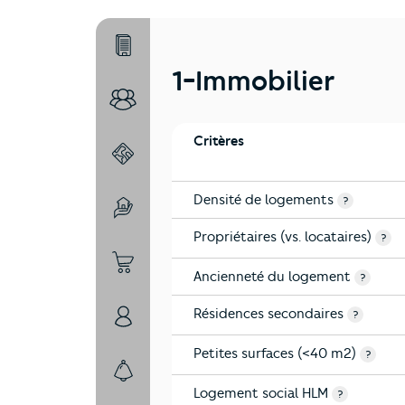
1-Immobilier
1-Immobilier
2-Habitants
Critères
3-Environnement
Densité de logements
?
4-Education
Propriétaires (vs. locataires)
?
5-Commerces
Ancienneté du logement
?
Résidences secondaires
?
6-Politique
Petites surfaces (<40 m2)
?
7-Sécurité
Logement social HLM
?