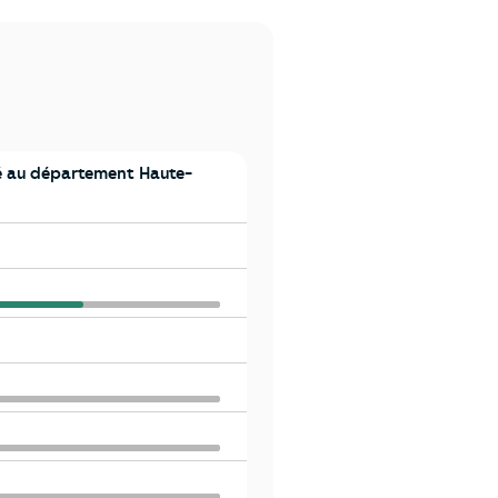
 au département Haute-
aronne
aronne
aronne
aronne
aronne
aronne