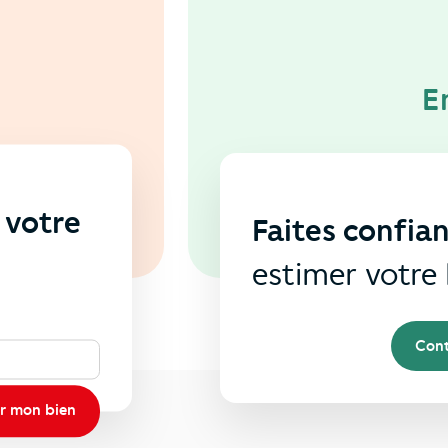
E
 votre
Faites confia
s
estimer votre 
Cont
r mon bien