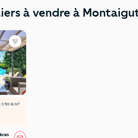
liers à vendre à Montaigu
Favoris
2
t 3 192 €/m
èces
Message