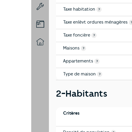
Taxe habitation
8-Chauffage
?
Taxe enlèvt ordures ménagères
9-Diagnostic risques
Taxe foncière
?
10-Logement
Maisons
?
Appartements
?
Type de maison
?
2-Habitants
Critères