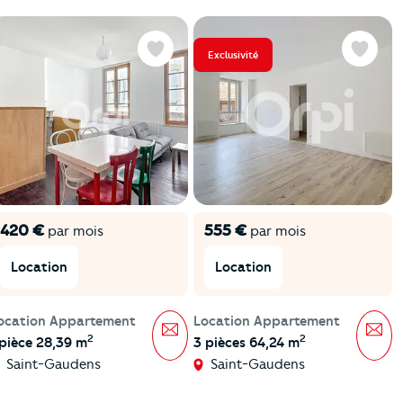
Exclusivité
Favoris
Favoris
420 €
555 €
par mois
par mois
Location
Location
ocation Appartement
Location Appartement
Message
Mes
2
2
 pièce 28,39 m
3 pièces 64,24 m
Saint-Gaudens
Saint-Gaudens