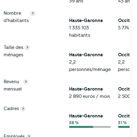
39 ans
43 ans
Nombre
?
d'habitants
Haute-Garonne
Occitani
1 335 103
5 774 18
habitants
Taille des
?
ménages
Haute-Garonne
Occitani
2,2
2,2
personnes/ménage
personn
Revenu
?
mensuel
Haute-Garonne
Occitani
2 890 euros / mois
2 500 eu
Cadres
?
Haute-Garonne
Occitani
58 %
51 %
Employés
?