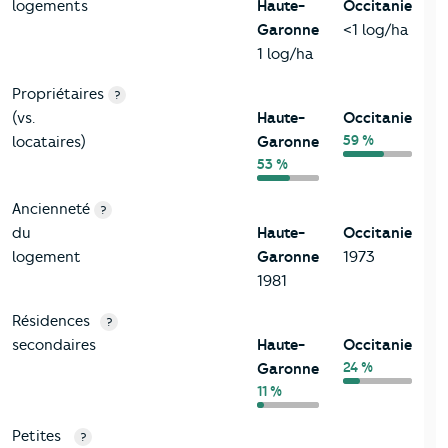
logements
Haute-
Occitanie
Garonne
<1 log/ha
1 log/ha
Propriétaires
?
(vs.
Haute-
Occitanie
59 %
locataires)
Garonne
53 %
Ancienneté
?
du
Haute-
Occitanie
logement
Garonne
1973
1981
Résidences
?
secondaires
Haute-
Occitanie
24 %
Garonne
11 %
Petites
?