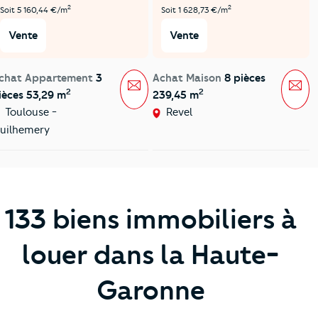
2
2
Soit 5 160,44 €/m
Soit 1 628,73 €/m
Vente
Vente
chat Appartement
3
Achat Maison
8 pièces
Message
Mes
2
2
ièces 53,29 m
239,45 m
Toulouse -
Revel
uilhemery
133 biens immobiliers à
louer dans la Haute-
Garonne