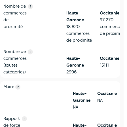
Nombre de
?
commerces
Haute-
Occitanie
de
Garonne
97 270
proximité
18 820
commerces
commerces
de proximité
de proximité
Nombre de
?
commerces
Haute-
Occitanie
(toutes
Garonne
15111
catégories)
2996
6-Politique
Critères
Haute-Garonne
Comparé à la région Occitanie
Maire
?
Haute-
Occitanie
Garonne
NA
NA
Rapport
?
de force
Haute-
Occitanie