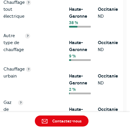
Chauffage
?
tout
Haute-
Occitanie
électrique
Garonne
ND
38 %
Autre
?
type de
Haute-
Occitanie
chauffage
Garonne
ND
9 %
Chauffage
?
urbain
Haute-
Occitanie
Garonne
ND
2 %
Gaz
?
de
Haute-
Occitanie
ville
Garonne
ND
Contactez-nous
40 %
et de