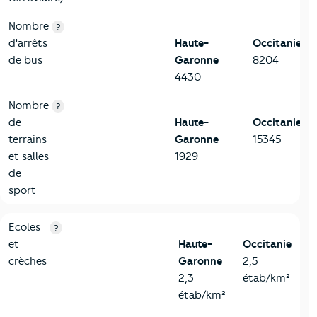
Nombre
?
d'arrêts
Haute-
Occitanie
de bus
Garonne
8204
4430
Nombre
?
de
Haute-
Occitanie
terrains
Garonne
15345
et salles
1929
de
sport
4-Education
Critères
Haute-Garonne
Comparé à la région Occitanie
Ecoles
?
et
Haute-
Occitanie
crèches
Garonne
2,5
2,3
étab/km²
étab/km²