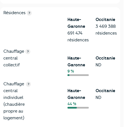
8-Chauffage
Critères
Haute-Garonne
Comparé à la région Occitanie
Résidences
?
Haute-
Occitanie
Garonne
3 469 388
691 474
résidences
résidences
Chauffage
?
central
Haute-
Occitanie
collectif
Garonne
ND
9 %
Chauffage
?
central
Haute-
Occitanie
individuel
Garonne
ND
44 %
(chaudière
propre au
logement)