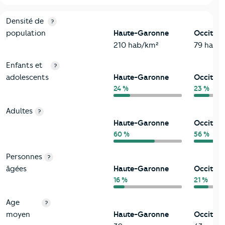
2-Habitants
Critères
Haute-Garonne
Comparé à la région Occitanie
Densité de
?
population
Haute-Garonne
Occitani
210 hab/km²
79 hab/
Enfants et
?
adolescents
Haute-Garonne
Occitani
24 %
23 %
Adultes
?
Haute-Garonne
Occitani
60 %
56 %
Personnes
?
âgées
Haute-Garonne
Occitani
16 %
21 %
Age
?
moyen
Haute-Garonne
Occitani