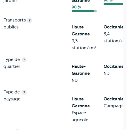
96 %
jardins
Garonne
90 %
Transports
?
publics
Haute-
Occitanie
Garonne
3,4
9,3
station/km²
station/km²
Type de
?
quartier
Haute-
Occitanie
Garonne
ND
ND
Type de
?
paysage
Haute-
Occitanie
Garonne
Campagne
Espace
agricole