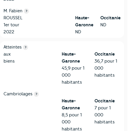
M. Fabien
?
ROUSSEL
Haute-
Occitanie
1er tour
Garonne
ND
2022
ND
7-Sécurité
Critères
Haute-Garonne
Comparé à la région Occitanie
Atteintes
?
aux
Haute-
Occitanie
biens
Garonne
36,7 pour 1
45,9 pour 1
000
000
habitants
habitants
Cambriolages
?
Haute-
Occitanie
Garonne
7 pour 1
8,5 pour 1
000
000
habitants
habitants