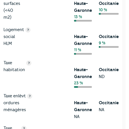
surfaces
Haute-
Occitanie
10 %
(<40
Garonne
13 %
m2)
Logement
?
social
Haute-
Occitanie
9 %
HLM
Garonne
11 %
Taxe
?
habitation
Haute-
Occitanie
Garonne
ND
23 %
Taxe enlèvt
?
ordures
Haute-
Occitanie
ménagères
Garonne
NA
NA
Taxe
?