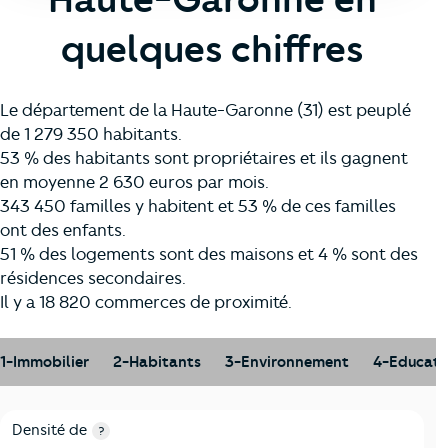
quelques chiffres
Le département de la Haute-Garonne (31) est peuplé
de 1 279 350 habitants.
53 % des habitants sont propriétaires et ils gagnent
en moyenne 2 630 euros par mois.
343 450 familles y habitent et 53 % de ces familles
ont des enfants.
51 % des logements sont des maisons et 4 % sont des
résidences secondaires.
Il y a 18 820 commerces de proximité.
1-Immobilier
2-Habitants
3-Environnement
4-Educati
1-Immobilier
Critères
Haute-Garonne
Comparé à la région Occitanie
Densité de
?