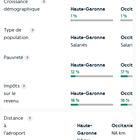
Croissance
?
démographique
Haute-Garonne
Occitani
1 %
1 %
Type de
?
population
Haute-Garonne
Occitani
Salariés
Salariés
Pauvreté
?
Haute-Garonne
Occitani
12 %
17 %
Impôts
?
sur le
Haute-Garonne
Occitani
18 %
16 %
revenu
3-Environnement
Critères
Haute-Garonne
Comparé à la région Occitanie
Distance
?
à
Haute-
Occitanie
l'aéroport
Garonne
NA km