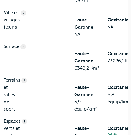
NA km
Ville et
?
villages
Haute-
Occitanie
fleuris
Garonne
NA
NA
Surface
?
Haute-
Occitanie
Garonne
73226,1 Km²
6348,2 Km²
Terrains
?
et
Haute-
Occitanie
salles
Garonne
6,8
de
5,9
équip/km²
sport
équip/km²
Espaces
?
verts et
Haute-
Occitanie