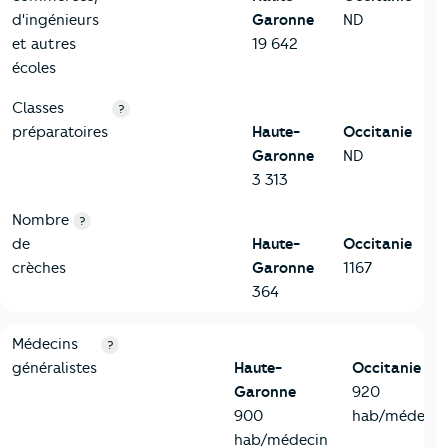
d'ingénieurs
Garonne
ND
et autres
19 642
écoles
Classes
?
préparatoires
Haute-
Occitanie
Garonne
ND
3 313
Nombre
?
de
Haute-
Occitanie
crèches
Garonne
1167
364
5-Commerces
Critères
Haute-Garonne
Comparé à la région Occitanie
Médecins
?
généralistes
Haute-
Occitanie
Garonne
920
900
hab/médecin
hab/médecin