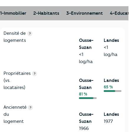
1-Immobilier
2-Habitants
3-Environnement
4-Educati
1-Immobilier
Critères
Ousse-Suzan
Comparé au département Landes
Densité de
?
logements
Ousse-
Landes
Suzan
<1
<1
log/ha
log/ha
Propriétaires
?
(vs.
Ousse-
Landes
65 %
locataires)
Suzan
81 %
Ancienneté
?
du
Ousse-
Landes
logement
Suzan
1977
1966