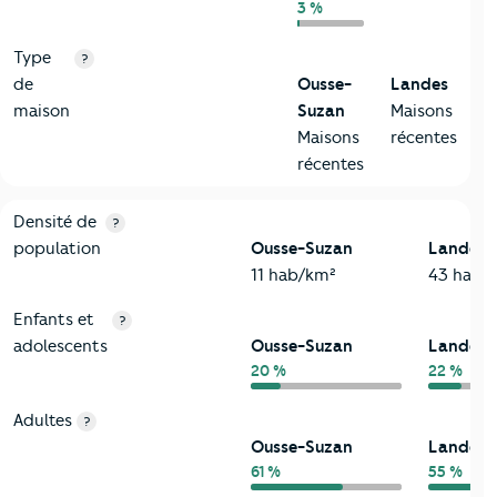
3 %
Type
?
de
Ousse-
Landes
maison
Suzan
Maisons
Maisons
récentes
récentes
2-Habitants
Critères
Ousse-Suzan
Comparé au département Landes
Densité de
?
population
Ousse-Suzan
Landes
11 hab/km²
43 hab/
Enfants et
?
adolescents
Ousse-Suzan
Landes
20 %
22 %
Adultes
?
Ousse-Suzan
Landes
61 %
55 %