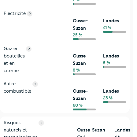
Electricité
?
Ousse-
Landes
41 %
Suzan
25 %
Gaz en
?
bouteilles
Ousse-
Landes
5 %
et en
Suzan
8 %
citerne
Autre
?
combustible
Ousse-
Landes
23 %
Suzan
60 %
9-Diagnostic risques
Critères
Ousse-Suzan
Comparé au département Landes
Risques
?
naturels et
Ousse-Suzan
Landes