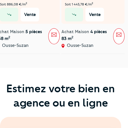
2
2
Soit 886,08 €/m
Soit 1 445,78 €/m
Vente
Vente
prix en baisse
prix en baisse
chat Maison
5 pièces
Achat Maison
4 pièces
Message
Mes
2
2
58 m
83 m
Ousse-Suzan
Ousse-Suzan
Estimez votre bien en
agence ou en ligne