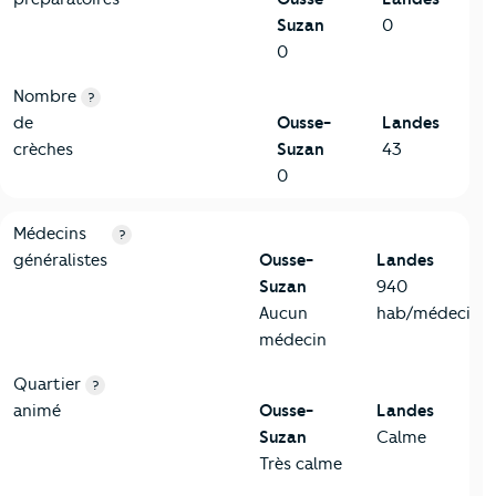
Suzan
0
0
Nombre
?
de
Ousse-
Landes
crèches
Suzan
43
0
5-Commerces
Critères
Ousse-Suzan
Comparé au département Landes
Médecins
?
généralistes
Ousse-
Landes
Suzan
940
Aucun
hab/médecin
médecin
Quartier
?
animé
Ousse-
Landes
Suzan
Calme
Très calme