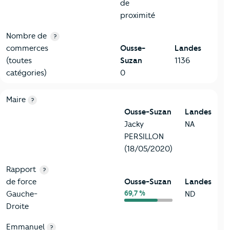
de
proximité
Nombre de
?
commerces
Ousse-
Landes
(toutes
Suzan
1136
catégories)
0
6-Politique
Critères
Ousse-Suzan
Comparé au département Landes
Maire
?
Ousse-Suzan
Landes
Jacky
NA
PERSILLON
(18/05/2020)
Rapport
?
de force
Ousse-Suzan
Landes
69,7 %
Gauche-
ND
Droite
Emmanuel
?