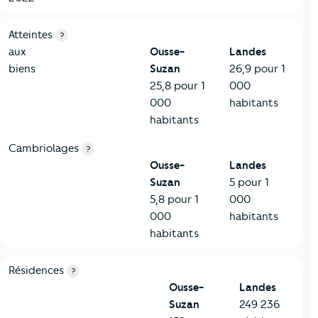
7-Sécurité
Critères
Ousse-Suzan
Comparé au département Landes
Atteintes
?
aux
Ousse-
Landes
biens
Suzan
26,9 pour 1
25,8 pour 1
000
000
habitants
habitants
Cambriolages
?
Ousse-
Landes
Suzan
5 pour 1
5,8 pour 1
000
000
habitants
habitants
8-Chauffage
Critères
Ousse-Suzan
Comparé au département Landes
Résidences
?
Ousse-
Landes
Suzan
249 236