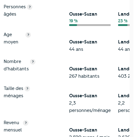
Personnes
?
âgées
Ousse-Suzan
Landes
19 %
23 %
Age
?
moyen
Ousse-Suzan
Landes
44 ans
44 ans
Nombre
?
d'habitants
Ousse-Suzan
Landes
267 habitants
403 234
Taille des
?
ménages
Ousse-Suzan
Landes
2,3
2,2
personnes/ménage
personn
Revenu
?
mensuel
Ousse-Suzan
Landes