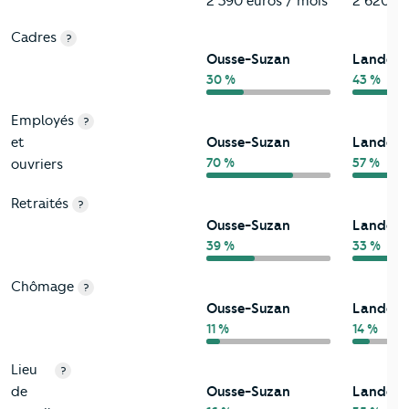
2 590 euros / mois
2 620 eu
Cadres
?
Ousse-Suzan
Landes
30 %
43 %
Employés
?
et
Ousse-Suzan
Landes
70 %
57 %
ouvriers
Retraités
?
Ousse-Suzan
Landes
39 %
33 %
Chômage
?
Ousse-Suzan
Landes
11 %
14 %
Lieu
?
de
Ousse-Suzan
Landes