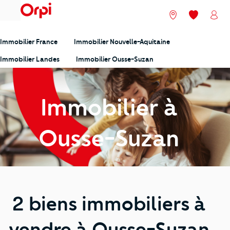
menu
Nos agences
Mes favori
Mon
Immobilier France
Immobilier Nouvelle-Aquitaine
Immobilier Landes
Immobilier Ousse-Suzan
Immobilier à
Ousse-Suzan
2 biens immobiliers à
vendre à Ousse-Suzan