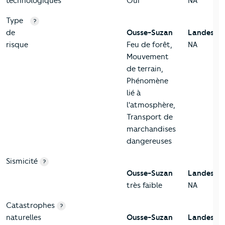
technologiques
Oui
NA
Type
?
de
Ousse-Suzan
Landes
risque
Feu de forêt,
NA
Mouvement
de terrain,
Phénomène
lié à
l'atmosphère,
Transport de
marchandises
dangereuses
Sismicité
?
Ousse-Suzan
Landes
très faible
NA
Catastrophes
?
naturelles
Ousse-Suzan
Landes