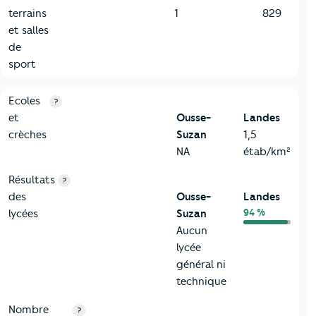
terrains
1
829
et salles
de
sport
4-Education
Critères
Ousse-Suzan
Comparé au département Landes
Ecoles
?
et
Ousse-
Landes
crèches
Suzan
1,5
NA
étab/km²
Résultats
?
des
Ousse-
Landes
94 %
lycées
Suzan
Aucun
lycée
général ni
technique
Nombre
?