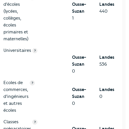
d'écoles
Ousse-
Landes
(lycées,
Suzan
440
collèges,
1
écoles
primaires et
maternelles)
Universitaires
?
Ousse-
Landes
Suzan
536
0
Ecoles de
?
commerces,
Ousse-
Landes
d'ingénieurs
Suzan
0
et autres
0
écoles
Classes
?
préparatoires
Ousse-
Landes