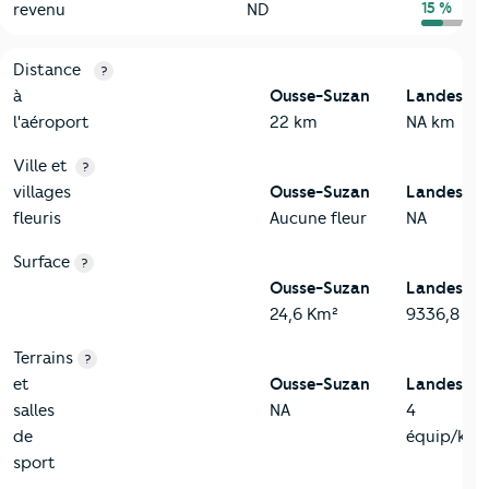
15 %
revenu
ND
3-Environnement
Critères
Ousse-Suzan
Comparé au département Landes
Distance
?
à
Ousse-Suzan
Landes
l'aéroport
22 km
NA km
Ville et
?
villages
Ousse-Suzan
Landes
fleuris
Aucune fleur
NA
Surface
?
Ousse-Suzan
Landes
24,6 Km²
9336,8 Km
Terrains
?
et
Ousse-Suzan
Landes
salles
NA
4
de
équip/km²
sport