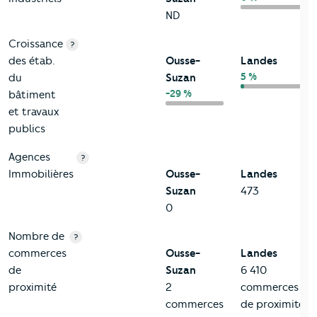
ND
Croissance
?
des étab.
Ousse-
Landes
5 %
du
Suzan
-29 %
bâtiment
et travaux
publics
Agences
?
Immobilières
Ousse-
Landes
Suzan
473
0
Nombre de
?
commerces
Ousse-
Landes
de
Suzan
6 410
proximité
2
commerces
commerces
de proximité